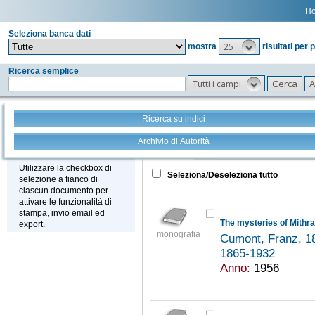
H
Seleziona banca dati
25
mostra
risultati per 
Ricerca semplice
Tutti i campi
Ricerca su indici
Archivio di Autorità
Tutto
+
Stampa - Email - Export
Utilizzare la checkbox di
Seleziona/Deseleziona tutto
selezione a fianco di
ciascun documento per
attivare le funzionalità di
stampa, invio email ed
The mysteries of Mithra
export.
monografia
Cumont, Franz, 
1865-1932
Anno:
1956