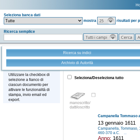
H
Seleziona banca dati
25
mostra
risultati per 
Ricerca semplice
Tutti i campi
Ricerca su indici
Archivio di Autorità
Tutto
+
Stampa - Email - Export
Utilizzare la checkbox di
Seleziona/Deseleziona tutto
selezione a fianco di
ciascun documento per
attivare le funzionalità di
stampa, invio email ed
export.
manoscritto/
dattiloscritto
Campanella Tommaso a G
13 gennaio 1611
Campanella, Tommaso,
460-370 a.C.
...
Anno:
1611