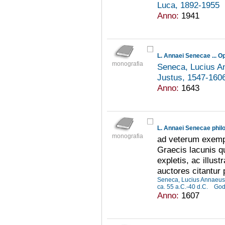
Luca, 1892-1955
Anno:
1941
L. Annaei Senecae ... Op
monografia
Seneca, Lucius An
Justus, 1547-160
Anno:
1643
monografia
ad veterum exemp
Graecis lacunis q
expletis, ac illus
auctores citantur
Seneca, Lucius Annaeus,
ca. 55 a.C.-40 d.C.
God
Anno:
1607