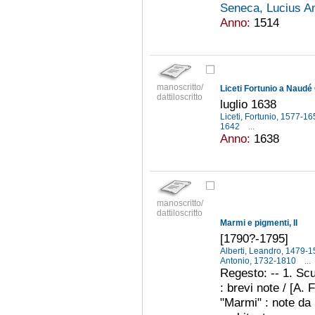
Seneca, Lucius An
Anno:
1514
manoscritto/
Liceti Fortunio a Naudé
dattiloscritto
luglio 1638
Liceti, Fortunio, 1577-1
1642
...
Anno:
1638
manoscritto/
dattiloscritto
Marmi e pigmenti, II
[1790?-1795]
Alberti, Leandro, 1479-
Antonio, 1732-1810
...
Regesto: -- 1. Scu
: brevi note / [A. 
"Marmi" : note da