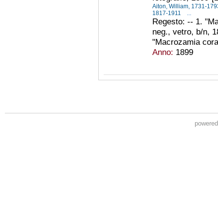
Aiton, William, 1731-17
1817-1911
...
Regesto: -- 1. "Ma
neg., vetro, b/n, 1
"Macrozamia corall
Anno:
1899
powere