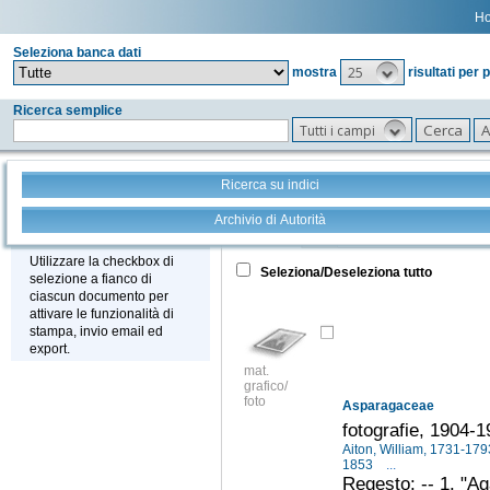
H
Seleziona banca dati
25
mostra
risultati per 
Ricerca semplice
Tutti i campi
Ricerca su indici
Archivio di Autorità
Tutto
+
Stampa - Email - Export
Utilizzare la checkbox di
Seleziona/Deseleziona tutto
selezione a fianco di
ciascun documento per
attivare le funzionalità di
stampa, invio email ed
export.
mat.
grafico/
foto
Asparagaceae
fotografie, 1904-
Aiton, William, 1731-17
1853
...
Regesto: -- 1. "Ag