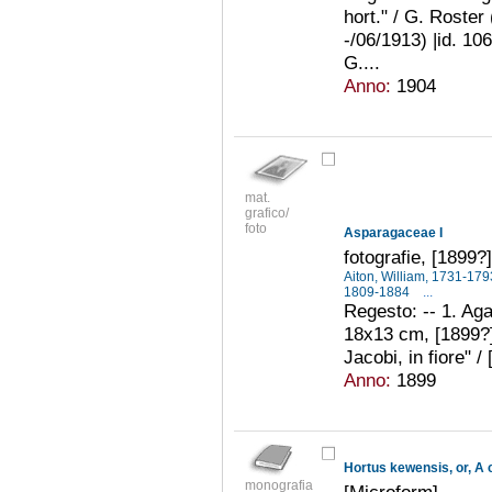
hort." / G. Roster
-/06/1913) |id. 10
G....
Anno:
1904
mat.
grafico/
foto
Asparagaceae I
fotografie, [1899?
Aiton, William, 1731-17
1809-1884
...
Regesto: -- 1. Agav
18x13 cm, [1899?])
Jacobi, in fiore" / 
Anno:
1899
monografia
[Microform]