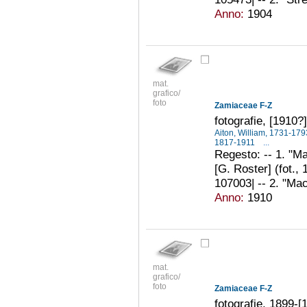
Anno:
1904
mat.
grafico/
foto
Zamiaceae F-Z
fotografie, [1910?]
Aiton, William, 1731-17
1817-1911
...
Regesto: -- 1. "Ma
[G. Roster] (fot.,
107003| -- 2. "Mac
Anno:
1910
mat.
grafico/
foto
Zamiaceae F-Z
fotografie, 1899-[