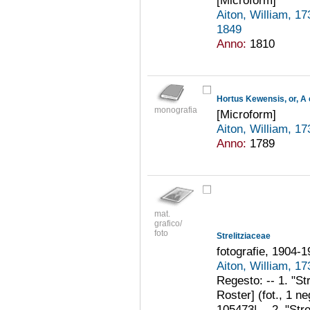
Aiton, William, 1
1849
Anno:
1810
monografia
[Microform]
Aiton, William, 1
Anno:
1789
mat.
grafico/
foto
Strelitziaceae
fotografie, 1904-
Aiton, William, 1
Regesto: -- 1. "Str
Roster] (fot., 1 ne
105473| -- 2. "Stre