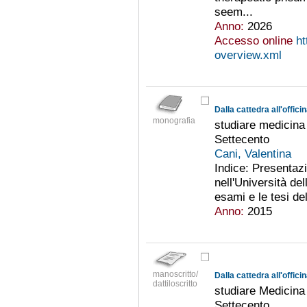
seem...
Anno:
2026
Accesso online
ht
overview.xml
Dalla cattedra all'offici
monografia
studiare medicina
Settecento
Cani, Valentina
Indice: Presentaz
nell'Università del
esami e le tesi de
Anno:
2015
manoscritto/
Dalla cattedra all'offici
dattiloscritto
studiare Medicina
Settecento