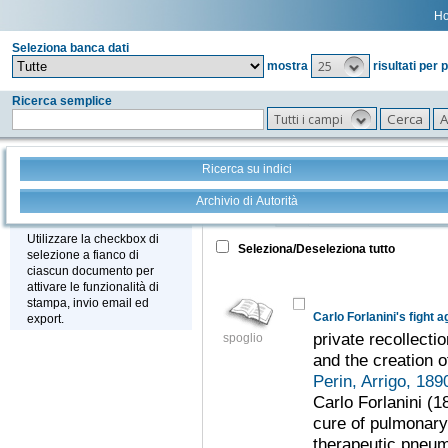
H
Seleziona banca dati
25
mostra
risultati per 
Ricerca semplice
Tutti i campi
Ricerca su indici
Archivio di Autorità
Tutto
+
Stampa - Email - Export
Utilizzare la checkbox di
Seleziona/Deseleziona tutto
selezione a fianco di
ciascun documento per
attivare le funzionalità di
stampa, invio email ed
Carlo Forlanini's fight 
export.
private recollectio
spoglio
and the creation o
Perin, Arrigo, 18
Carlo Forlanini (1
cure of pulmonary
therapeutic pneu