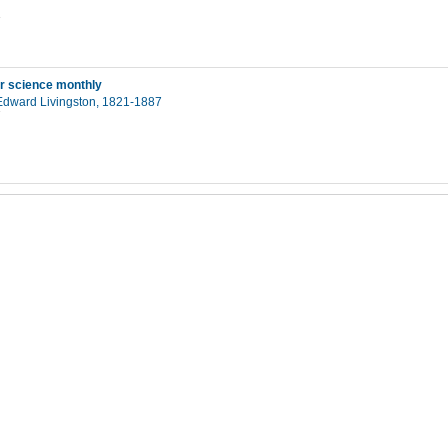
1
r science monthly
dward Livingston, 1821-1887
7