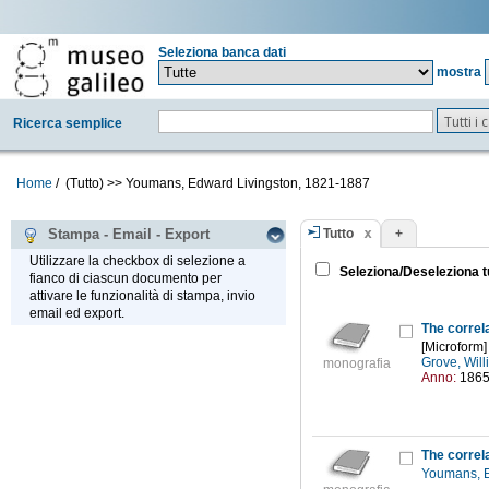
Seleziona banca dati
mostra
Tutti i
Ricerca semplice
Home
/
(Tutto)
>>
Youmans, Edward Livingston, 1821-1887
Tutto
+
Stampa - Email - Export
Utilizzare la checkbox di selezione a
Seleziona/Deseleziona t
fianco di ciascun documento per
attivare le funzionalità di stampa, invio
email ed export.
The correl
[Microform] 
Grove, Wil
monografia
Anno:
186
The correl
Youmans, E