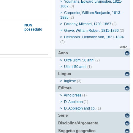
>
Youmans, Edward Livingston, 1821-
1887
(3)
>
Carpenter, William Benjamin, 1813-
1885
(2)
>
Faraday, Michael, 1791-1867
(2)
NON
posseduto
>
Grove, William Robert, 1811-1896
(2)
>
Helmholtz, Hermann von, 1821-1894
(2)
Altro...
Anno
>
Oltre ultimi 50 anni
(2)
>
Ultimi 50 anni
(1)
Lingua
>
Inglese
(3)
Editore
>
Arno press
(1)
>
D. Appleton
(1)
>
D. Appleton and co.
(1)
Serie
Disciplina/Argomento
Soggetto geografico