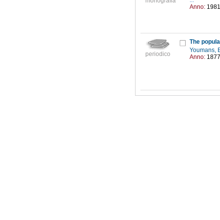
...
monografia
Anno:
198
The popula
Youmans, E
periodico
Anno:
187