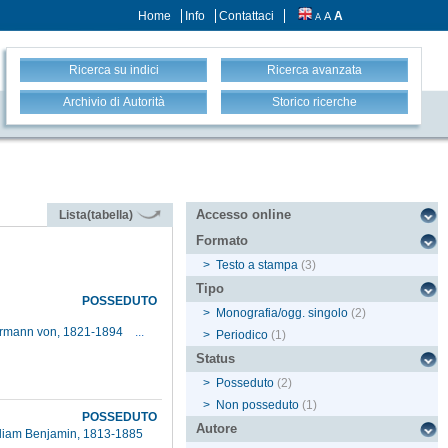
Home
Info
Contattaci
A
A
A
Ricerca su indici
Ricerca avanzata
Archivio di Autorità
Storico ricerche
Accesso online
Lista(tabella)
Formato
>
Testo a stampa
(3)
Tipo
POSSEDUTO
>
Monografia/ogg. singolo
(2)
ermann von, 1821-1894
...
>
Periodico
(1)
Status
>
Posseduto
(2)
>
Non posseduto
(1)
POSSEDUTO
Autore
lliam Benjamin, 1813-1885