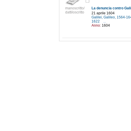
manoscritto/
La denuncia contro Galil
dattiloscritto
21 aprile 1604
Galilei, Galileo, 1564-1
1622
...
Anno:
1604