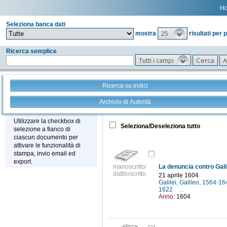
H
Seleziona banca dati
25
mostra
risultati per 
Ricerca semplice
Tutti i campi
Ricerca su indici
Archivio di Autorità
Tutto
+
Stampa - Email - Export
Utilizzare la checkbox di
Seleziona/Deseleziona tutto
selezione a fianco di
ciascun documento per
attivare le funzionalità di
stampa, invio email ed
export.
manoscritto/
La denuncia contro Galil
dattiloscritto
21 aprile 1604
Galilei, Galileo, 1564-1
1622
...
Anno:
1604