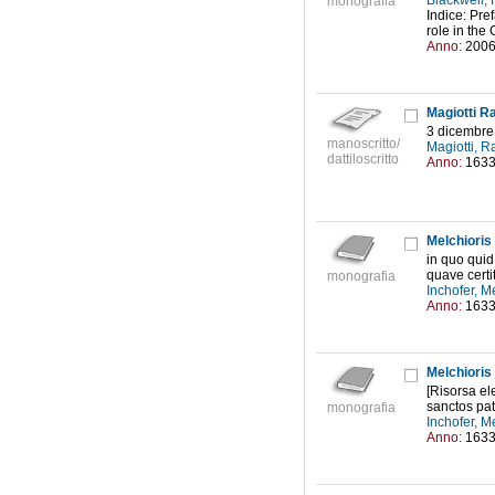
Blackwell, 
monografia
Indice: Pref
role in the 
Anno:
200
Magiotti Ra
3 dicembre
manoscritto/
Magiotti, R
dattiloscritto
Anno:
163
Melchioris 
in quo quid
quave certit
monografia
Inchofer, M
Anno:
163
Melchioris 
[Risorsa el
sanctos pat
monografia
Inchofer, M
Anno:
163