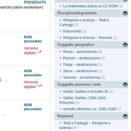
POSSEDUTO
>
La matematica antica su CD-ROM
(1)
 sanctos patres sentiendum,
Disciplina/Argomento
>
Religione e scienza -- Testi e
Carteggi
(3)
>
Astronomia
(1)
NON
>
Religione e scienza -- Persone
(1)
posseduto
Soggetto geografico
Versione
>
Roma -- provenienza
(4)
digitale
>
Firenze -- destinazione
(3)
>
Parigi -- destinazione
(1)
NON
>
Siena -- destinazione
(1)
posseduto
>
Venezia -- provenienza
(1)
56
...
Versione
Soggetto persona / ente
digitale
>
Galilei, Galileo e Inchofer, M.
(1)
>
Galilei, Galileo, 1564-1642 --
Processo
(1)
NON
posseduto
>
Inchofer, Melchior, ca. 1585-1648
(1)
...
Keyword
>
Testi e Carteggi -- Religione e
scienza
(4)