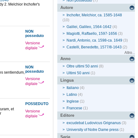
5-1648
>
Non posseduto
(7)
idy 2. Melchior Inchofer's
Autore
>
Inchofer, Melchior, ca. 1585-1648
(10)
>
Galilei, Galileo, 1564-1642
(4)
NON
>
Magiotti, Raffaello, 1597-1656
(3)
posseduto
>
Nardi, Antonio, ca. 1598-ca. 1649
(3)
Versione
>
Castelli, Benedetto, 1577/8-1643
(2)
digitale
Altro...
Anno
>
Oltre ultimi 50 anni
(8)
NON
posseduto
res sentiendum,
>
Ultimi 50 anni
(1)
Versione
Lingua
digitale
>
Italiano
(4)
>
Latino
(4)
>
Inglese
(1)
POSSEDUTO
>
Francese
(1)
turam, et
Versione
r
Editore
digitale
>
excudebat Ludovicus Grignanus
(3)
>
University of Notre Dame press
(1)
Serie