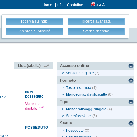
Home
Info
Contattaci
A
A
A
Ricerca su indici
Ricerca avanzata
Archivio di Autorità
Storico ricerche
Accesso online
Lista(tabella)
>
Versione digitale
(7)
Formato
>
Testo a stampa
(4)
NON
>
Manoscritto/ dattiloscritto
(6)
posseduto
1654
...
Tipo
Versione
digitale
>
Monografia/ogg. singolo
(4)
>
Serie/fasc./doc.
(6)
Status
POSSEDUTO
>
Posseduto
(3)