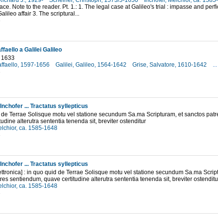
Richard J., 1929-
Scheiner, Christoph, 1573/5-1650
Inchofer, Melchior, ca. 158
ace. Note to the reader. Pt. 1.: 1. The legal case at Galileo's trial : impasse and perf
Galileo affair 3. The scriptural...
6
ffaello a Galilei Galileo
 1633
affaello, 1597-1656
Galilei, Galileo, 1564-1642
Grise, Salvatore, 1610-1642
...
3
Inchofer ... Tractatus syllepticus
 de Terrae Solisque motu vel statione secundum Sa.ma Scripturam, et sanctos pat
udine alterutra sententia tenenda sit, breviter ostenditur
elchior, ca. 1585-1648
3
Inchofer ... Tractatus syllepticus
ettronica] : in quo quid de Terrae Solisque motu vel statione secundum Sa.ma Scrip
res sentiendum, quave certitudine alterutra sententia tenenda sit, breviter ostenditu
elchior, ca. 1585-1648
3