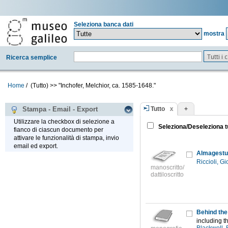
Seleziona banca dati
mostra
Tutti i
Ricerca semplice
Home
/
(Tutto)
>>
"Inchofer, Melchior, ca. 1585-1648."
Tutto
+
Stampa - Email - Export
Utilizzare la checkbox di selezione a
Seleziona/Deseleziona t
fianco di ciascun documento per
attivare le funzionalità di stampa, invio
email ed export.
Almagestum
Riccioli, G
manoscritto/
dattiloscritto
Behind the 
including th