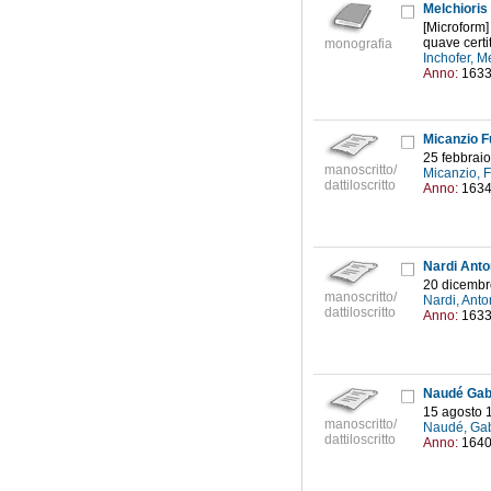
Melchioris 
[Microform]
quave certit
monografia
Inchofer, M
Anno:
163
Micanzio Fu
25 febbrai
manoscritto/
Micanzio, 
dattiloscritto
Anno:
163
Nardi Anton
20 dicembr
manoscritto/
Nardi, Anto
dattiloscritto
Anno:
163
Naudé Gabr
15 agosto 
manoscritto/
Naudé, Gab
dattiloscritto
Anno:
164