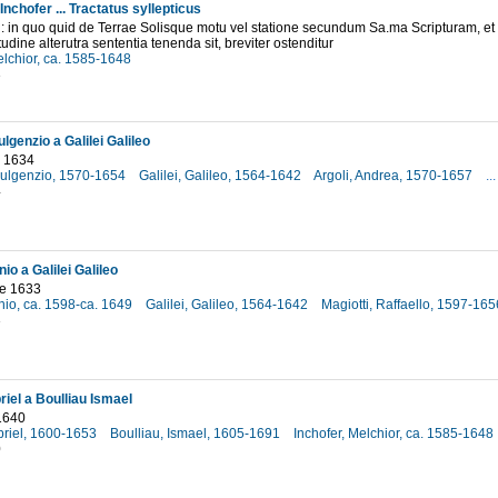
Inchofer ... Tractatus syllepticus
 : in quo quid de Terrae Solisque motu vel statione secundum Sa.ma Scripturam, et
udine alterutra sententia tenenda sit, breviter ostenditur
elchior, ca. 1585-1648
3
lgenzio a Galilei Galileo
o 1634
Fulgenzio, 1570-1654
Galilei, Galileo, 1564-1642
Argoli, Andrea, 1570-1657
...
4
io a Galilei Galileo
e 1633
nio, ca. 1598-ca. 1649
Galilei, Galileo, 1564-1642
Magiotti, Raffaello, 1597-16
3
iel a Boulliau Ismael
1640
riel, 1600-1653
Boulliau, Ismael, 1605-1691
Inchofer, Melchior, ca. 1585-1648
0