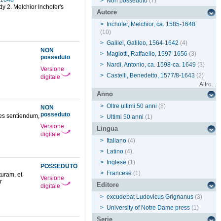
5-1648
>
Non posseduto
(7)
idy 2. Melchior Inchofer's
Autore
>
Inchofer, Melchior, ca. 1585-1648
(10)
>
Galilei, Galileo, 1564-1642
(4)
NON
>
Magiotti, Raffaello, 1597-1656
(3)
posseduto
>
Nardi, Antonio, ca. 1598-ca. 1649
(3)
Versione
>
Castelli, Benedetto, 1577/8-1643
(2)
digitale
Altro...
Anno
>
Oltre ultimi 50 anni
(8)
NON
posseduto
res sentiendum,
>
Ultimi 50 anni
(1)
Versione
Lingua
digitale
>
Italiano
(4)
>
Latino
(4)
>
Inglese
(1)
POSSEDUTO
>
Francese
(1)
turam, et
Versione
r
Editore
digitale
>
excudebat Ludovicus Grignanus
(3)
>
University of Notre Dame press
(1)
Serie