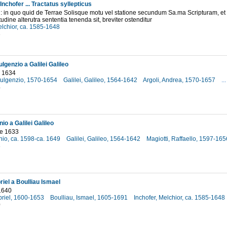
Inchofer ... Tractatus syllepticus
 : in quo quid de Terrae Solisque motu vel statione secundum Sa.ma Scripturam, et
udine alterutra sententia tenenda sit, breviter ostenditur
elchior, ca. 1585-1648
3
lgenzio a Galilei Galileo
o 1634
Fulgenzio, 1570-1654
Galilei, Galileo, 1564-1642
Argoli, Andrea, 1570-1657
...
4
io a Galilei Galileo
e 1633
nio, ca. 1598-ca. 1649
Galilei, Galileo, 1564-1642
Magiotti, Raffaello, 1597-16
3
iel a Boulliau Ismael
1640
riel, 1600-1653
Boulliau, Ismael, 1605-1691
Inchofer, Melchior, ca. 1585-1648
0