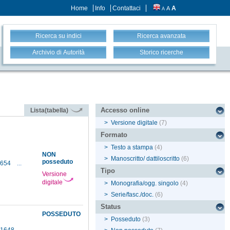
Home
Info
Contattaci
A
A
A
Ricerca su indici
Ricerca avanzata
Archivio di Autorità
Storico ricerche
Accesso online
Lista(tabella)
>
Versione digitale
(7)
Formato
>
Testo a stampa
(4)
NON
>
Manoscritto/ dattiloscritto
(6)
posseduto
1654
...
Tipo
Versione
digitale
>
Monografia/ogg. singolo
(4)
>
Serie/fasc./doc.
(6)
Status
POSSEDUTO
>
Posseduto
(3)