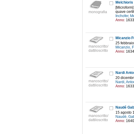
Melchioris 
[Microform]
quave certit
monografia
Inchofer, M
Anno:
163
Micanzio Fu
25 febbrai
manoscritto/
Micanzio, 
dattiloscritto
Anno:
163
Nardi Anton
20 dicembr
manoscritto/
Nardi, Anto
dattiloscritto
Anno:
163
Naudé Gabr
15 agosto 
manoscritto/
Naudé, Gab
dattiloscritto
Anno:
164