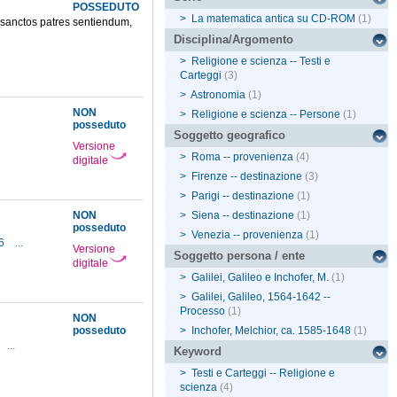
POSSEDUTO
>
La matematica antica su CD-ROM
(1)
 sanctos patres sentiendum,
Disciplina/Argomento
>
Religione e scienza -- Testi e
Carteggi
(3)
>
Astronomia
(1)
NON
>
Religione e scienza -- Persone
(1)
posseduto
Soggetto geografico
Versione
>
Roma -- provenienza
(4)
digitale
>
Firenze -- destinazione
(3)
>
Parigi -- destinazione
(1)
NON
>
Siena -- destinazione
(1)
posseduto
>
Venezia -- provenienza
(1)
56
...
Versione
Soggetto persona / ente
digitale
>
Galilei, Galileo e Inchofer, M.
(1)
>
Galilei, Galileo, 1564-1642 --
Processo
(1)
NON
posseduto
>
Inchofer, Melchior, ca. 1585-1648
(1)
...
Keyword
>
Testi e Carteggi -- Religione e
scienza
(4)