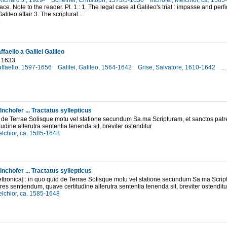
Richard J., 1929-
Scheiner, Christoph, 1573/5-1650
Inchofer, Melchior, ca. 158
ace. Note to the reader. Pt. 1.: 1. The legal case at Galileo's trial : impasse and perf
Galileo affair 3. The scriptural...
6
ffaello a Galilei Galileo
 1633
affaello, 1597-1656
Galilei, Galileo, 1564-1642
Grise, Salvatore, 1610-1642
...
3
Inchofer ... Tractatus syllepticus
 de Terrae Solisque motu vel statione secundum Sa.ma Scripturam, et sanctos pat
udine alterutra sententia tenenda sit, breviter ostenditur
elchior, ca. 1585-1648
3
Inchofer ... Tractatus syllepticus
ettronica] : in quo quid de Terrae Solisque motu vel statione secundum Sa.ma Scrip
res sentiendum, quave certitudine alterutra sententia tenenda sit, breviter ostenditu
elchior, ca. 1585-1648
3