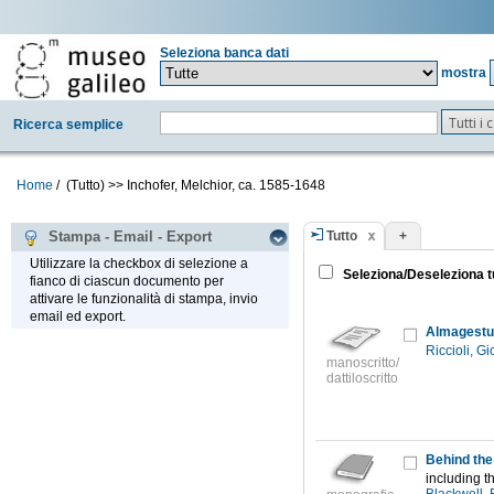
Seleziona banca dati
mostra
Tutti i
Ricerca semplice
Home
/
(Tutto)
>>
Inchofer, Melchior, ca. 1585-1648
Tutto
+
Stampa - Email - Export
Utilizzare la checkbox di selezione a
Seleziona/Deseleziona t
fianco di ciascun documento per
attivare le funzionalità di stampa, invio
email ed export.
Almagestum
Riccioli, G
manoscritto/
dattiloscritto
Behind the 
including th