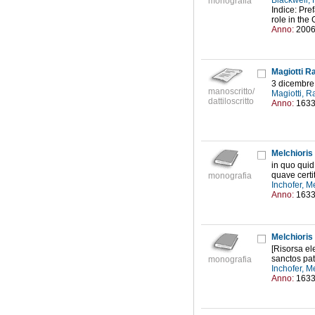
Blackwell, 
monografia
Indice: Pref
role in the 
Anno:
200
Magiotti Ra
3 dicembre
manoscritto/
Magiotti, R
dattiloscritto
Anno:
163
Melchioris 
in quo quid
quave certit
monografia
Inchofer, M
Anno:
163
Melchioris 
[Risorsa el
sanctos pat
monografia
Inchofer, M
Anno:
163