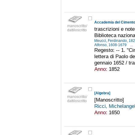
Accademia del Cimento
manoscritto/
trascrizioni e note
dattiloscritto
Biblioteca naziona
Meucci, Ferdinando, 18
Alfonso, 1608-1679
...
Regesto: -- 1. "Ci
lettera di Paolo d
gennaio 1652 / tra
Anno:
1852
[Algebra]
manoscritto/
[Manoscritto]
dattiloscritto
Ricci, Michelang
Anno:
1650