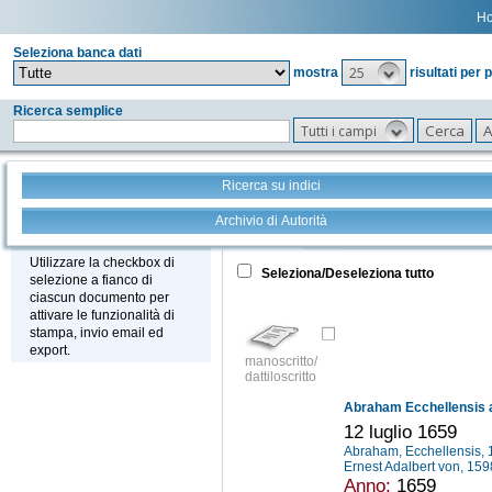
H
Seleziona banca dati
25
mostra
risultati per 
Ricerca semplice
Tutti i campi
Ricerca su indici
Archivio di Autorità
Tutto
+
Stampa - Email - Export
Utilizzare la checkbox di
Seleziona/Deseleziona tutto
selezione a fianco di
ciascun documento per
attivare le funzionalità di
stampa, invio email ed
export.
manoscritto/
dattiloscritto
Abraham Ecchellensis a 
12 luglio 1659
Abraham, Ecchellensis,
Ernest Adalbert von, 15
Anno:
1659