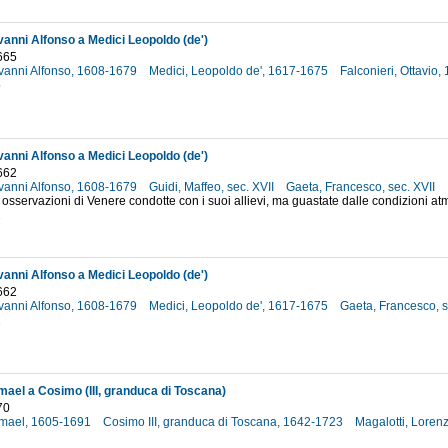
vanni Alfonso a Medici Leopoldo (de')
665
ovanni Alfonso, 1608-1679
Medici, Leopoldo de', 1617-1675
Falconieri, Ottavio
5
vanni Alfonso a Medici Leopoldo (de')
662
ovanni Alfonso, 1608-1679
Guidi, Maffeo, sec. XVII
Gaeta, Francesco, sec. XVII
e osservazioni di Venere condotte con i suoi allievi, ma guastate dalle condizioni at
2
vanni Alfonso a Medici Leopoldo (de')
662
ovanni Alfonso, 1608-1679
Medici, Leopoldo de', 1617-1675
Gaeta, Francesco, s
2
mael a Cosimo (III, granduca di Toscana)
70
Ismael, 1605-1691
Cosimo III, granduca di Toscana, 1642-1723
Magalotti, Loren