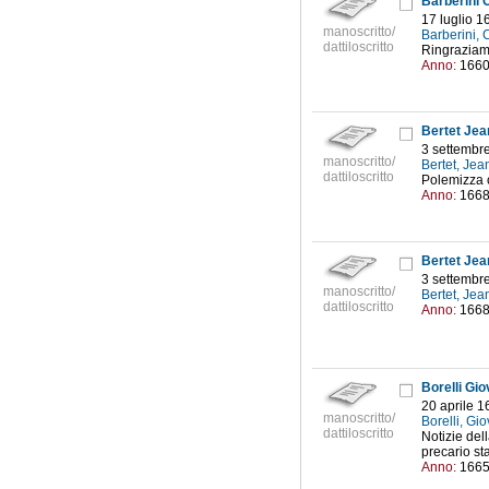
Barberini 
17 luglio 1
manoscritto/
Barberini,
dattiloscritto
Ringraziame
Anno:
166
Bertet Jea
3 settembr
manoscritto/
Bertet, Je
dattiloscritto
Polemizza c
Anno:
166
Bertet Jea
3 settembr
manoscritto/
Bertet, Je
dattiloscritto
Anno:
166
Borelli Gio
20 aprile 1
manoscritto/
Borelli, Gi
dattiloscritto
Notizie del
precario sta
Anno:
166