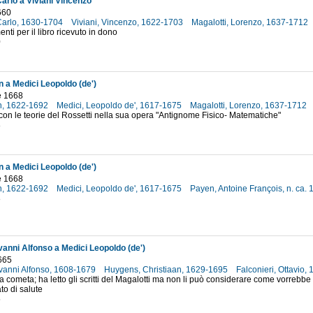
Carlo a Viviani Vincenzo
660
 Carlo, 1630-1704
Viviani, Vincenzo, 1622-1703
Magalotti, Lorenzo, 1637-1712
nti per il libro ricevuto in dono
0
n a Medici Leopoldo (de')
e 1668
an, 1622-1692
Medici, Leopoldo de', 1617-1675
Magalotti, Lorenzo, 1637-1712
on le teorie del Rossetti nella sua opera "Antignome Fisico- Matematiche"
8
n a Medici Leopoldo (de')
e 1668
an, 1622-1692
Medici, Leopoldo de', 1617-1675
Payen, Antoine François, n. ca.
8
vanni Alfonso a Medici Leopoldo (de')
665
ovanni Alfonso, 1608-1679
Huygens, Christiaan, 1629-1695
Falconieri, Ottavio
la cometa; ha letto gli scritti del Magalotti ma non li può considerare come vorrebbe 
to di salute
5