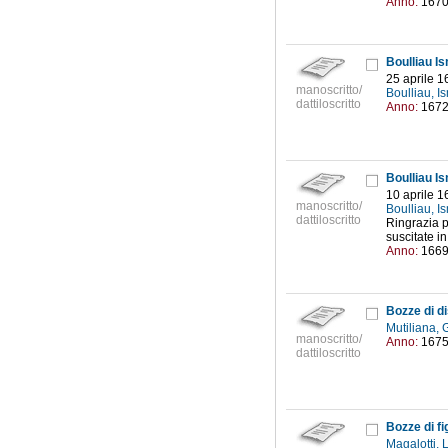
Anno:
167
Boulliau I
25 aprile 1
manoscritto/
Boulliau, 
dattiloscritto
Anno:
167
Boulliau Is
10 aprile 1
manoscritto/
Boulliau, 
dattiloscritto
Ringrazia p
suscitate in
Anno:
166
Bozze di d
Mutiliana, 
manoscritto/
Anno:
167
dattiloscritto
Bozze di fi
Magalotti,