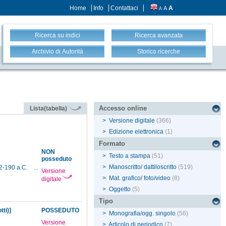
Home
Info
Contattaci
A
A
A
Ricerca su indici
Ricerca avanzata
Archivio di Autorità
Storico ricerche
Accesso online
Lista(tabella)
>
Versione digitale
(366)
>
Edizione elettronica
(1)
Formato
NON
>
Testo a stampa
(51)
posseduto
>
Manoscritto/ dattiloscritto
(519)
2-190 a.C.
...
Versione
>
Mat. grafico/ foto/video
(8)
digitale
>
Oggetto
(5)
Tipo
ti)]
POSSEDUTO
>
Monografia/ogg. singolo
(56)
Versione
>
Articolo di periodico
(7)