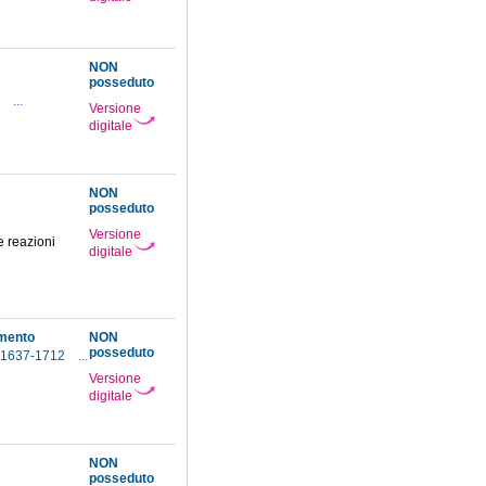
NON
posseduto
3
...
Versione
digitale
NON
posseduto
Versione
e reazioni
digitale
imento
NON
posseduto
, 1637-1712
...
Versione
digitale
NON
posseduto