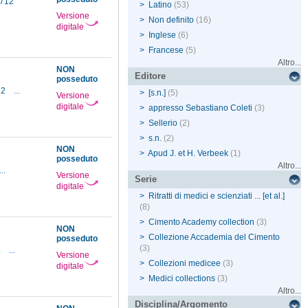
1712
>
Latino
(53)
Versione
>
Non definito
(16)
digitale
>
Inglese
(6)
>
Francese
(5)
Altro...
NON
Editore
posseduto
12
...
>
[s.n.]
(5)
Versione
digitale
>
appresso Sebastiano Coleti
(3)
>
Sellerio
(2)
>
s.n.
(2)
NON
>
Apud J. et H. Verbeek
(1)
posseduto
Altro...
...
Versione
Serie
digitale
>
Ritratti di medici e scienziati ... [et al.]
(8)
>
Cimento Academy collection
(3)
NON
>
Collezione Accademia del Cimento
posseduto
(3)
4
...
Versione
>
Collezioni medicee
(3)
digitale
>
Medici collections
(3)
Altro...
Disciplina/Argomento