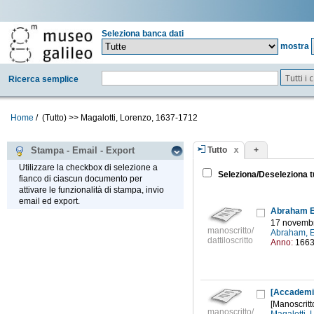
Seleziona banca dati
mostra
Tutti i
Ricerca semplice
Home
/
(Tutto)
>>
Magalotti, Lorenzo, 1637-1712
Tutto
+
Stampa - Email - Export
Utilizzare la checkbox di selezione a
Seleziona/Deseleziona t
fianco di ciascun documento per
attivare le funzionalità di stampa, invio
email ed export.
Abraham Ec
17 novemb
manoscritto/
Abraham, E
dattiloscritto
Anno:
166
[Accademia
[Manoscritt
manoscritto/