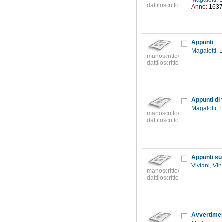
Magalotti,
dattiloscritto
Anno:
163
Appunti
Magalotti,
manoscritto/
dattiloscritto
Appunti di
Magalotti,
manoscritto/
dattiloscritto
Appunti su 
Viviani, V
manoscritto/
dattiloscritto
Avvertimen