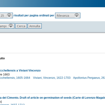
25
Rilevanza
risultati per pagina ordinati per
 campi
utto
chellensis a Viviani Vincenzo
re 1663
cchellensis, 1605-1664
Viviani, Vincenzo, 1622-1703
Apollonius Pergaeus, 26
3
 del Cimento. Draft of article on germination of seeds (Carte di Lorenzo Magalot
o]