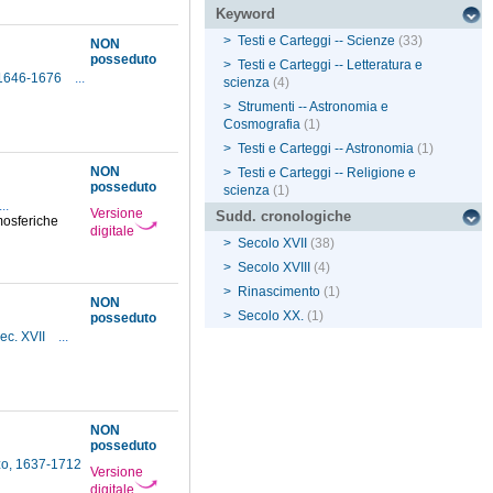
Keyword
>
Testi e Carteggi -- Scienze
(33)
NON
posseduto
>
Testi e Carteggi -- Letteratura e
, 1646-1676
...
scienza
(4)
>
Strumenti -- Astronomia e
Cosmografia
(1)
>
Testi e Carteggi -- Astronomia
(1)
NON
>
Testi e Carteggi -- Religione e
posseduto
scienza
(1)
...
Versione
Sudd. cronologiche
mosferiche
digitale
>
Secolo XVII
(38)
>
Secolo XVIII
(4)
>
Rinascimento
(1)
NON
>
Secolo XX.
(1)
posseduto
ec. XVII
...
NON
posseduto
zo, 1637-1712
Versione
digitale