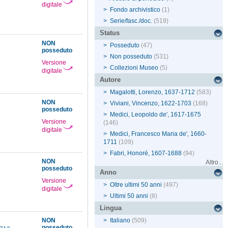
digitale
>
Fondo archivistico
(1)
>
Serie/fasc./doc.
(519)
Status
NON
>
Posseduto
(47)
posseduto
>
Non posseduto
(531)
Versione
>
Collezioni Museo
(5)
digitale
Autore
>
Magalotti, Lorenzo, 1637-1712
(583)
NON
>
Viviani, Vincenzo, 1622-1703
(168)
posseduto
>
Medici, Leopoldo de', 1617-1675
Versione
(146)
digitale
>
Medici, Francesco Maria de', 1660-
1711
(109)
>
Fabri, Honoré, 1607-1688
(94)
NON
Altro...
posseduto
Anno
Versione
>
Oltre ultimi 50 anni
(497)
digitale
>
Ultimi 50 anni
(8)
Lingua
NON
>
Italiano
(509)
posseduto