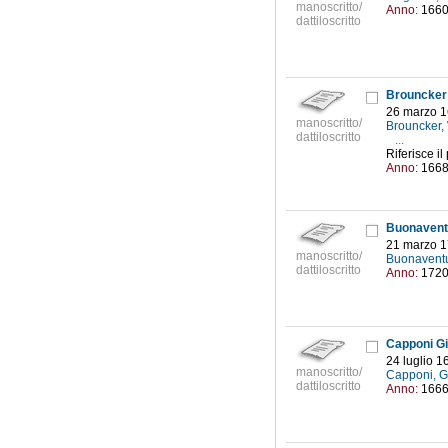
manoscritto/
Anno:
166
dattiloscritto
Brouncker 
26 marzo 
manoscritto/
Brouncker,
dattiloscritto
...
Riferisce i
Anno:
166
Buonavent
21 marzo 
manoscritto/
Buonavent
dattiloscritto
Anno:
172
Capponi Gi
24 luglio 1
manoscritto/
Capponi, G
dattiloscritto
Anno:
166