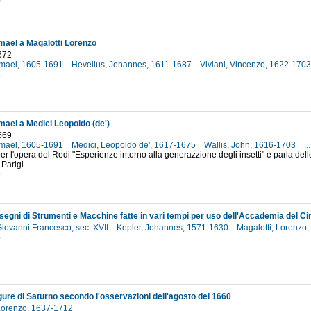
0
smael a Magalotti Lorenzo
672
Ismael, 1605-1691
Hevelius, Johannes, 1611-1687
Viviani, Vincenzo, 1622-170
2
mael a Medici Leopoldo (de')
669
Ismael, 1605-1691
Medici, Leopoldo de', 1617-1675
Wallis, John, 1616-1703
...
er l'opera del Redi "Esperienze intorno alla generazzione degli insetti" e parla dell
 Parigi
9
isegni di Strumenti e Macchine fatte in vari tempi per uso dell'Accademia del C
Giovanni Francesco, sec. XVII
Kepler, Johannes, 1571-1630
Magalotti, Lorenzo
5
gure di Saturno secondo l'osservazioni dell'agosto del 1660
 Lorenzo, 1637-1712