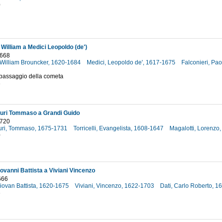
0
William a Medici Leopoldo (de')
1668
 William Brouncker, 1620-1684
Medici, Leopoldo de', 1617-1675
Falconieri, Pa
l passaggio della cometa
8
uri Tommaso a Grandi Guido
1720
uri, Tommaso, 1675-1731
Torricelli, Evangelista, 1608-1647
Magalotti, Lorenzo
0
ovanni Battista a Viviani Vincenzo
666
iovan Battista, 1620-1675
Viviani, Vincenzo, 1622-1703
Dati, Carlo Roberto, 
6