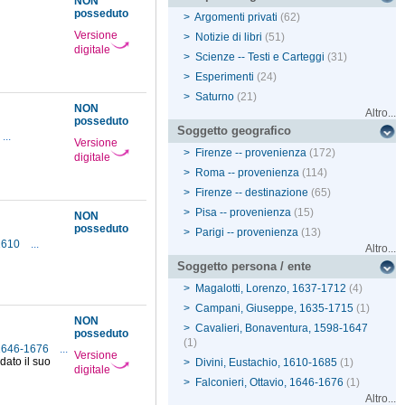
NON
posseduto
>
Argomenti privati
(62)
Versione
>
Notizie di libri
(51)
digitale
>
Scienze -- Testi e Carteggi
(31)
>
Esperimenti
(24)
>
Saturno
(21)
NON
Altro...
posseduto
Soggetto geografico
...
Versione
>
Firenze -- provenienza
(172)
digitale
>
Roma -- provenienza
(114)
>
Firenze -- destinazione
(65)
>
Pisa -- provenienza
(15)
NON
posseduto
>
Parigi -- provenienza
(13)
 1610
...
Altro...
Soggetto persona / ente
>
Magalotti, Lorenzo, 1637-1712
(4)
>
Campani, Giuseppe, 1635-1715
(1)
NON
>
Cavalieri, Bonaventura, 1598-1647
posseduto
(1)
, 1646-1676
...
Versione
dato il suo
>
Divini, Eustachio, 1610-1685
(1)
digitale
>
Falconieri, Ottavio, 1646-1676
(1)
Altro...