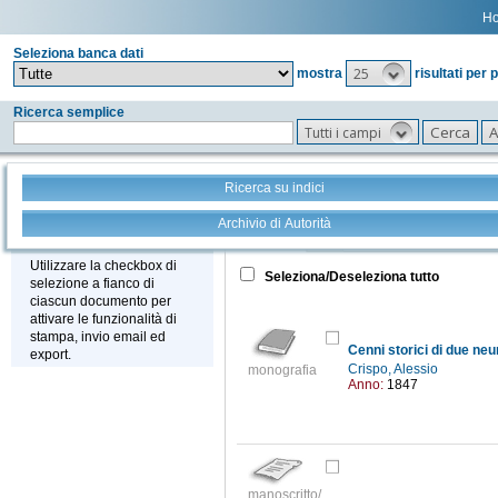
H
Seleziona banca dati
25
mostra
risultati per 
Ricerca semplice
Tutti i campi
Ricerca su indici
Archivio di Autorità
Tutto
+
Stampa - Email - Export
Utilizzare la checkbox di
Seleziona/Deseleziona tutto
selezione a fianco di
ciascun documento per
attivare le funzionalità di
stampa, invio email ed
Cenni storici di due neur
export.
Crispo, Alessio
monografia
Anno:
1847
manoscritto/