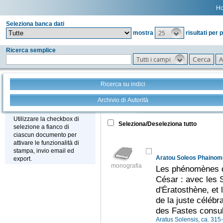
H
Seleziona banca dati
25
mostra
risultati per 
Ricerca semplice
Tutti i campi
Ricerca su indici
Archivio di Autorità
Tutto
+
Stampa - Email - Export
Utilizzare la checkbox di
Seleziona/Deseleziona tutto
selezione a fianco di
ciascun documento per
attivare le funzionalità di
stampa, invio email ed
export.
monografia
Les phénomènes d
César : avec les 
d'Ératosthène, et 
de la juste célébr
des Fastes consu
Aratus Solensis, ca. 315