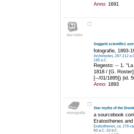
Anno:
1691
dia/ video
Soggetti scientifici; as
fotografie, 1893-
Archimedes, 287-212 a.
195 a.C.
...
Regesto: -- 1. "L
1818 / [G. Roster] 
[--/01/1895]) |id. 
Anno:
1893
Star myths of the Gre
monografia
a sourcebook cont
Eratosthenes and 
Eratosthenes, ca. 276-ca
60 a.C.-10 d.C.