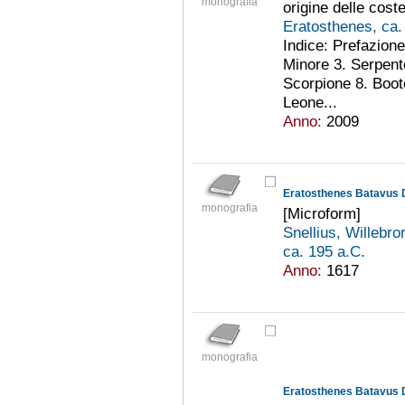
monografia
origine delle coste
Eratosthenes, ca.
Indice: Prefazion
Minore 3. Serpent
Scorpione 8. Boot
Leone...
Anno:
2009
Eratosthenes Batavus D
monografia
[Microform]
Snellius, Willebr
ca. 195 a.C.
Anno:
1617
monografia
Eratosthenes Batavus D