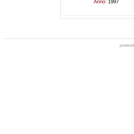
Anno:
1997
powere