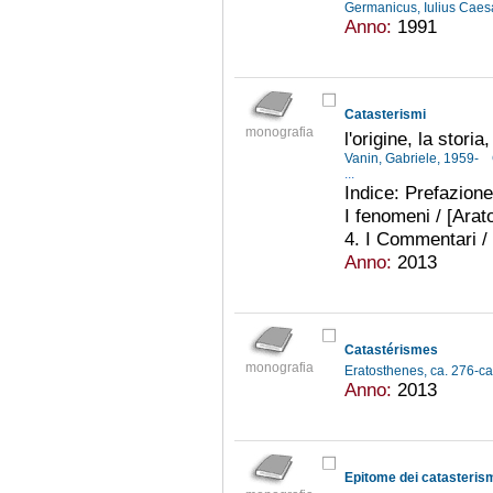
Germanicus, Iulius Caesa
Anno:
1991
Catasterismi
monografia
l'origine, la storia
Vanin, Gabriele, 1959-
...
Indice: Prefazione.
I fenomeni / [Arato
4. I Commentari / 
Anno:
2013
Catastérismes
monografia
Eratosthenes, ca. 276-ca
Anno:
2013
Epitome dei catasteris