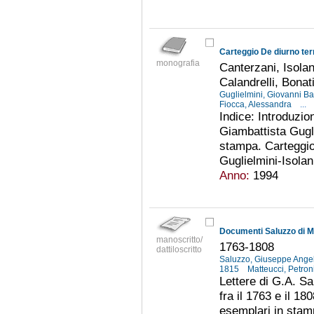
Carteggio De diurno te
monografia
Canterzani, Isolan
Calandrelli, Bonat
Guglielmini, Giovanni Ba
Fiocca, Alessandra
...
Indice: Introduzio
Giambattista Gug
stampa. Carteggio
Guglielmini-Isolani
Anno:
1994
Documenti Saluzzo di Mo
manoscritto/
1763-1808
dattiloscritto
Saluzzo, Giuseppe Ange
1815
Matteucci, Petro
Lettere di G.A. S
fra il 1763 e il 180
esemplari in stamp