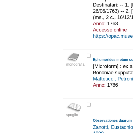
Destinatari: -- 1. [
26/06/1763) -- 2. [
(ms., 2 c., 16/12/1
Anno:
1763
Accesso online
https://opac.museo
Ephemerides motum co
monografia
[Microform] : ex
Bononiae supputat
Matteucci, Petron
Anno:
1786
spoglio
Zanotti, Eustachi