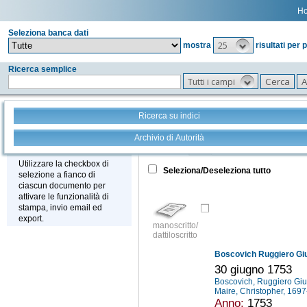
H
Seleziona banca dati
25
mostra
risultati per 
Ricerca semplice
Tutti i campi
Ricerca su indici
Archivio di Autorità
Tutto
+
Stampa - Email - Export
Utilizzare la checkbox di
Seleziona/Deseleziona tutto
selezione a fianco di
ciascun documento per
attivare le funzionalità di
stampa, invio email ed
export.
manoscritto/
dattiloscritto
Boscovich Ruggiero Gi
30 giugno 1753
Boscovich, Ruggiero Gi
Maire, Christopher, 169
Anno:
1753