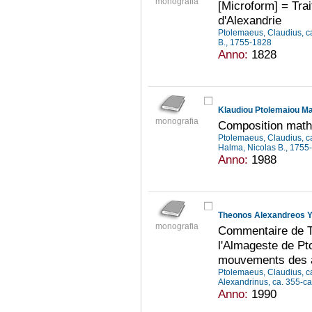
monografia
[Microform] = Tra
d'Alexandrie
Ptolemaeus, Claudius, 
B., 1755-1828
Anno:
1828
Klaudiou Ptolemaiou Ma
monografia
Composition math
Ptolemaeus, Claudius, 
Halma, Nicolas B., 175
Anno:
1988
Theonos Alexandreos 
monografia
Commentaire de Thé
l'Almageste de Pt
mouvements des 
Ptolemaeus, Claudius, 
Alexandrinus, ca. 355-ca
Anno:
1990