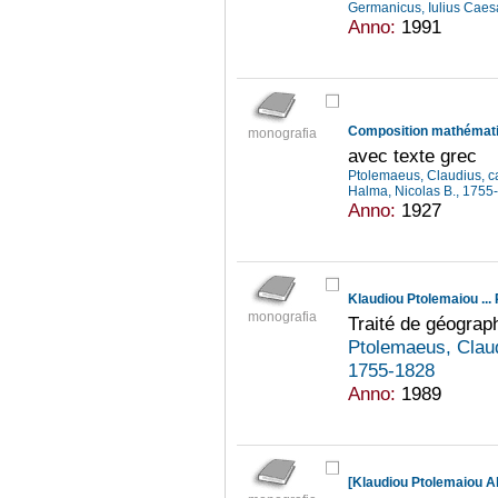
Germanicus, Iulius Caesa
Anno:
1991
Composition mathémat
monografia
avec texte grec
Ptolemaeus, Claudius, 
Halma, Nicolas B., 175
Anno:
1927
monografia
Traité de géograp
Ptolemaeus, Clau
1755-1828
Anno:
1989