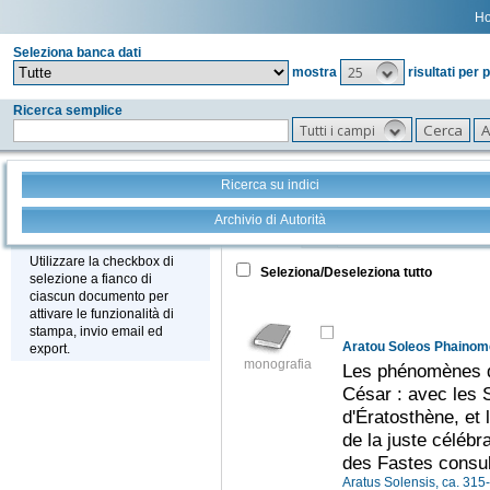
H
Seleziona banca dati
25
mostra
risultati per 
Ricerca semplice
Tutti i campi
Ricerca su indici
Archivio di Autorità
Tutto
+
Stampa - Email - Export
Utilizzare la checkbox di
Seleziona/Deseleziona tutto
selezione a fianco di
ciascun documento per
attivare le funzionalità di
stampa, invio email ed
export.
monografia
Les phénomènes d
César : avec les 
d'Ératosthène, et 
de la juste célébr
des Fastes consu
Aratus Solensis, ca. 315