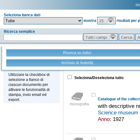
H
Seleziona banca dati
25
mostra
risultati per 
Ricerca semplice
Tutti i campi
Ricerca su indici
Archivio di Autorità
Tutto
+
Stampa - Email - Export
Utilizzare la checkbox di
Seleziona/Deseleziona tutto
selezione a fianco di
ciascun documento per
attivare le funzionalità di
stampa, invio email ed
export.
monografia
with descriptive n
Science museum 
Anno:
1927