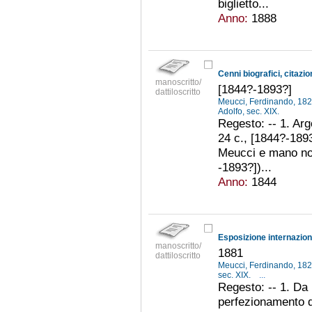
biglietto...
Anno:
1888
Cenni biografici, citazio
manoscritto/
[1844?-1893?]
dattiloscritto
Meucci, Ferdinando, 18
Adolfo, sec. XIX.
Regesto: -- 1. Arg
24 c., [1844?-1893?
Meucci e mano non
-1893?])...
Anno:
1844
Esposizione internazional
manoscritto/
1881
dattiloscritto
Meucci, Ferdinando, 18
sec. XIX.
...
Regesto: -- 1. Da I
perfezionamento d