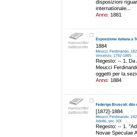
disposizioni rigua
internationale...
Anno:
1881
Esposizione italiana a T
manoscritto/
1884
dattiloscritto
Meucci, Ferdinando, 18
Vincenzo, 1792-1865
..
Regesto: -- 1. Da
Meucci Ferdinando :
oggetti per la sez
Anno:
1884
Federigo Bruscoli: dito d
manoscritto/
[1872]-1884
dattiloscritto
Meucci, Ferdinando, 18
Adolfo, sec. XIX
...
Regesto: -- 1. "Ad
Novae Speculae A