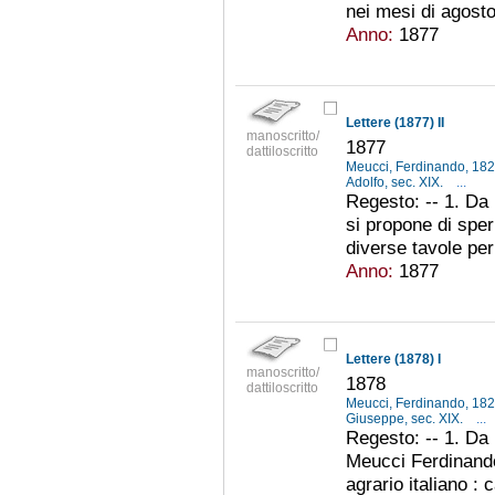
nei mesi di agosto
Anno:
1877
Lettere (1877) II
manoscritto/
1877
dattiloscritto
Meucci, Ferdinando, 18
Adolfo, sec. XIX.
...
Regesto: -- 1. Da 
si propone di speri
diverse tavole per 
Anno:
1877
Lettere (1878) I
manoscritto/
1878
dattiloscritto
Meucci, Ferdinando, 18
Giuseppe, sec. XIX.
...
Regesto: -- 1. Da
Meucci Ferdinando 
agrario italiano : 