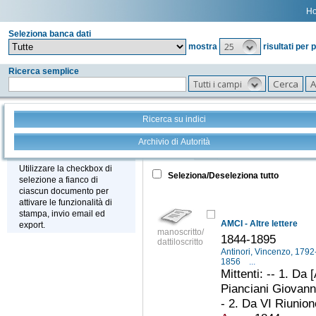
H
Seleziona banca dati
25
mostra
risultati per 
Ricerca semplice
Tutti i campi
Ricerca su indici
Archivio di Autorità
Tutto
+
Stampa - Email - Export
Utilizzare la checkbox di
Seleziona/Deseleziona tutto
selezione a fianco di
ciascun documento per
attivare le funzionalità di
stampa, invio email ed
AMCI - Altre lettere
export.
manoscritto/
1844-1895
dattiloscritto
Antinori, Vincenzo, 179
1856
...
Mittenti: -- 1. Da
Pianciani Giovanni
- 2. Da VI Riunione