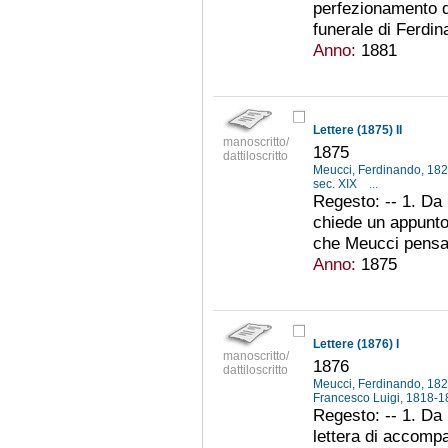
perfezionamento di
funerale di Ferdina
Anno:
1881
Lettere (1875) II
manoscritto/
1875
dattiloscritto
Meucci, Ferdinando, 18
sec. XIX
...
Regesto: -- 1. Da 
chiede un appunto 
che Meucci pensa d
Anno:
1875
Lettere (1876) I
manoscritto/
1876
dattiloscritto
Meucci, Ferdinando, 18
Francesco Luigi, 1818-
Regesto: -- 1. Da 
lettera di accompa