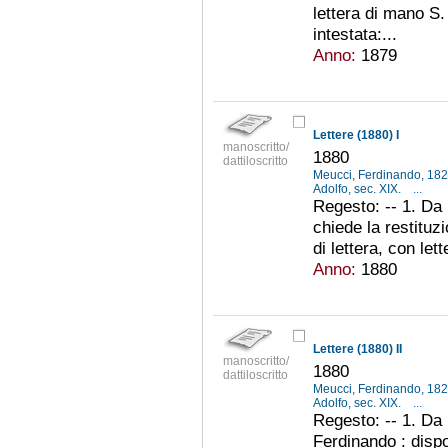
lettera di mano S.
intestata:...
Anno:
1879
Lettere (1880) I
manoscritto/
1880
dattiloscritto
Meucci, Ferdinando, 18
Adolfo, sec. XIX.
...
Regesto: -- 1. Da 
chiede la restituz
di lettera, con lett
Anno:
1880
Lettere (1880) II
manoscritto/
1880
dattiloscritto
Meucci, Ferdinando, 18
Adolfo, sec. XIX.
...
Regesto: -- 1. Da 
Ferdinando : dispos