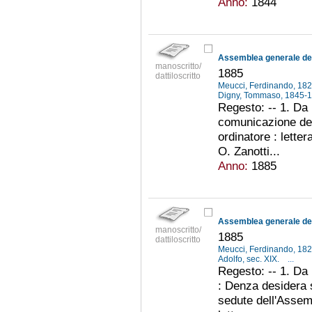
Anno:
1844
manoscritto/
1885
dattiloscritto
Meucci, Ferdinando, 18
Digny, Tommaso, 1845-
Regesto: -- 1. D
comunicazione de
ordinatore : lette
O. Zanotti...
Anno:
1885
manoscritto/
1885
dattiloscritto
Meucci, Ferdinando, 18
Adolfo, sec. XIX.
...
Regesto: -- 1. D
: Denza desidera 
sedute dell'Assem