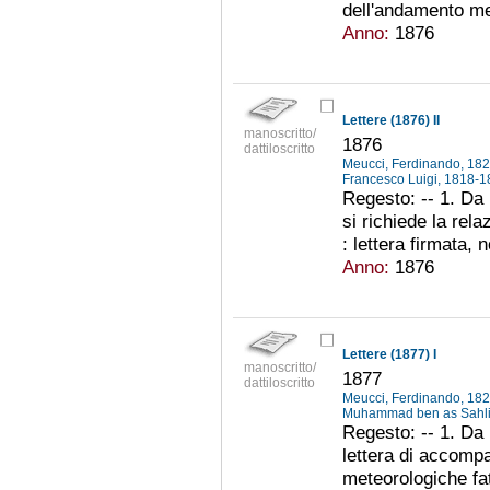
dell'andamento met
Anno:
1876
Lettere (1876) II
manoscritto/
1876
dattiloscritto
Meucci, Ferdinando, 18
Francesco Luigi, 1818-
Regesto: -- 1. Da 
si richiede la rel
: lettera firmata, 
Anno:
1876
Lettere (1877) I
manoscritto/
1877
dattiloscritto
Meucci, Ferdinando, 18
Muhammad ben as Sahli,
Regesto: -- 1. Da 
lettera di accomp
meteorologiche fa