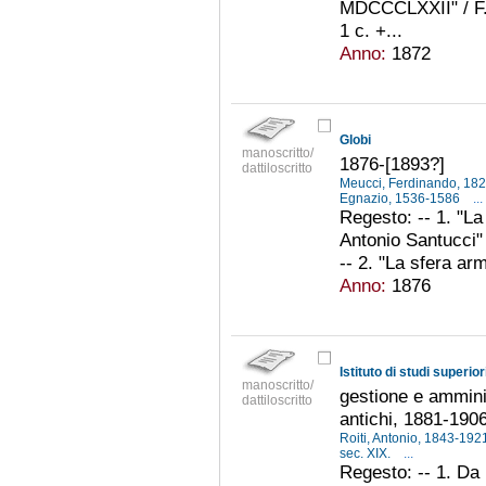
MDCCCLXXII" / F. 
1 c. +...
Anno:
1872
Globi
manoscritto/
1876-[1893?]
dattiloscritto
Meucci, Ferdinando, 18
Egnazio, 1536-1586
...
Regesto: -- 1. "La
Antonio Santucci" 
-- 2. "La sfera arm
Anno:
1876
Istituto di studi superio
manoscritto/
gestione e ammini
dattiloscritto
antichi, 1881-190
Roiti, Antonio, 1843-19
sec. XIX.
...
Regesto: -- 1. Da I