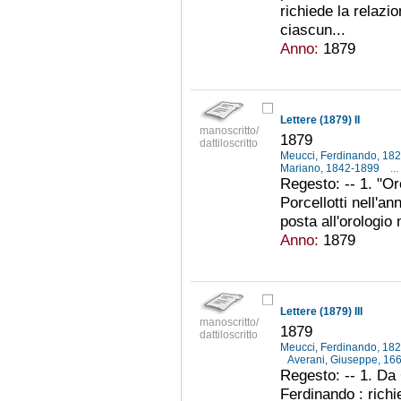
richiede la relazio
ciascun...
Anno:
1879
Lettere (1879) II
manoscritto/
1879
dattiloscritto
Meucci, Ferdinando, 18
Mariano, 1842-1899
...
Regesto: -- 1. "Or
Porcellotti nell'an
posta all'orologio
Anno:
1879
Lettere (1879) III
manoscritto/
1879
dattiloscritto
Meucci, Ferdinando, 18
Averani, Giuseppe, 1
Regesto: -- 1. Da
Ferdinando : richi