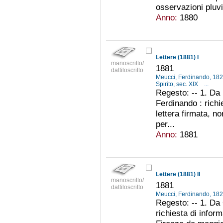
osservazioni pluvi
Anno:
1880
Lettere (1881) I
manoscritto/
1881
dattiloscritto
Meucci, Ferdinando, 18
Spirito, sec. XIX
...
Regesto: -- 1. Da
Ferdinando : richi
lettera firmata, n
per...
Anno:
1881
Lettere (1881) II
manoscritto/
1881
dattiloscritto
Meucci, Ferdinando, 18
Regesto: -- 1. Da 
richiesta di infor