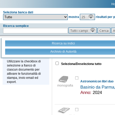
H
Seleziona banca dati
25
mostra
risultati per 
Ricerca semplice
Tutti i campi
Ricerca su indici
Archivio di Autorità
Tutto
+
Stampa - Email - Export
Utilizzare la checkbox di
Seleziona/Deseleziona tutto
selezione a fianco di
ciascun documento per
attivare le funzionalità di
stampa, invio email ed
Astronomicon libri duo
export.
monografia
Basinio da Parma
Anno:
2024