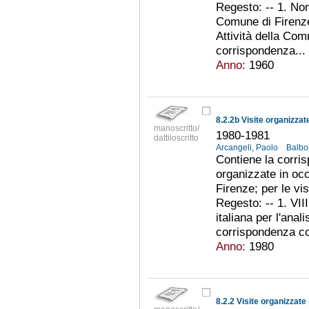
Regesto: -- 1. No
Comune di Firenze 
Attività della Com
corrispondenza...
Anno:
1960
8.2.2b Visite organizzat
manoscritto/
1980-1981
dattiloscritto
Arcangeli, Paolo
Balbo
Contiene la corris
organizzate in occ
Firenze; per le vi
Regesto: -- 1. VI
italiana per l'anal
corrispondenza con
Anno:
1980
8.2.2 Visite organizzate