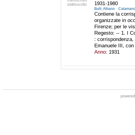
manoscritto/
1931-1980
dattiloscritto
Bulli, Albano
Calamandr
Contiene la corris
organizzate in occ
Firenze; per le vi
Regesto: -- 1. I C
: corrispondenza, r
Emanuele III, con P
Anno:
1931
powere