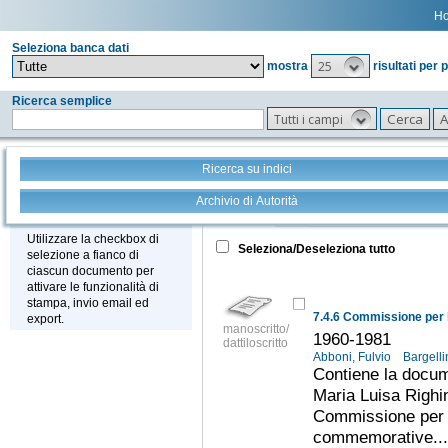
H
Seleziona banca dati
25
mostra
risultati per 
Ricerca semplice
Tutti i campi
Ricerca su indici
Archivio di Autorità
Tutto
+
Stampa - Email - Export
Utilizzare la checkbox di
Seleziona/Deseleziona tutto
selezione a fianco di
ciascun documento per
attivare le funzionalità di
stampa, invio email ed
export.
manoscritto/
1960-1981
dattiloscritto
Abboni, Fulvio
Bargelli
Contiene la docume
Maria Luisa Righin
Commissione per l
commemorative...