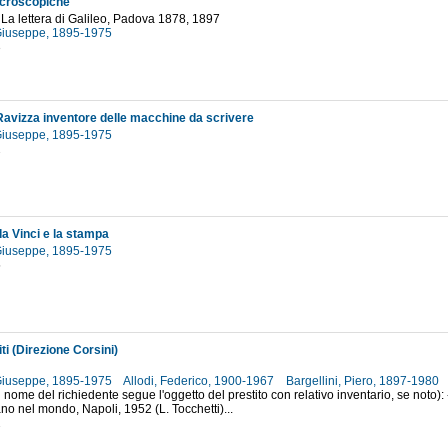
icroscopiche
e La lettera di Galileo, Padova 1878, 1897
 Giuseppe, 1895-1975
3
avizza inventore delle macchine da scrivere
 Giuseppe, 1895-1975
2
a Vinci e la stampa
 Giuseppe, 1895-1975
5
iti (Direzione Corsini)
 Giuseppe, 1895-1975
Allodi, Federico, 1900-1967
Bargellini, Piero, 1897-1980
 nome del richiedente segue l'oggetto del prestito con relativo inventario, se noto): 
ano nel mondo, Napoli, 1952 (L. Tocchetti)...
2