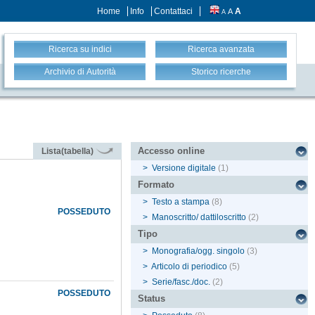
Home
Info
Contattaci
A
A
A
Ricerca su indici
Ricerca avanzata
Archivio di Autorità
Storico ricerche
Accesso online
Lista(tabella)
>
Versione digitale
(1)
Formato
>
Testo a stampa
(8)
POSSEDUTO
>
Manoscritto/ dattiloscritto
(2)
Tipo
>
Monografia/ogg. singolo
(3)
>
Articolo di periodico
(5)
>
Serie/fasc./doc.
(2)
POSSEDUTO
Status