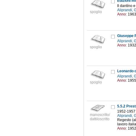
Edizioni m
Il dantino 
Aliprandi,
spoglio
Anno:
196
Giuseppe R
Aliprandi,
Anno:
193
spoglio
Leonardo d
Aliprandi,
Anno:
195
spoglio
5.5.2 Prest
1952-1957
manoscritto/
Aliprandi,
dattiloscritto
Regesto (al
lavoro itali
Anno:
195