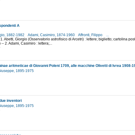
5
ispondenti A
rgio, 1882-1982
Adami, Casimiro, 1874-1960
Affronti, Filippo
...
1. Abetti, Giorgio (Osservatorio astrofisico di Arcetri) : lettere; biglietto; cartolina pos
- 2. Adami, Casimiro : lettera;...
0
inae aritmeticae di Giovanni Poleni 1709, alle macchine Olivetti di Ivrea 1908-1
 Giuseppe, 1895-1975
8
due inventori
 Giuseppe, 1895-1975
5