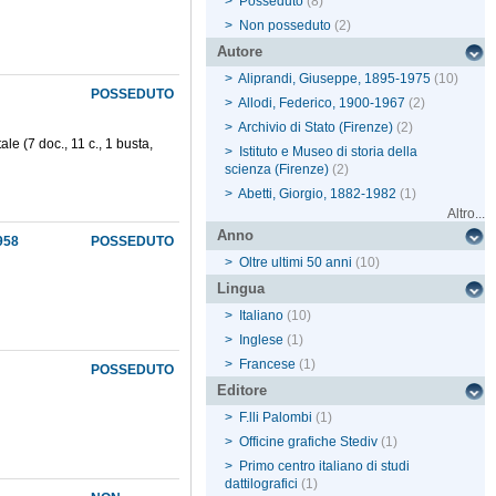
>
Posseduto
(8)
>
Non posseduto
(2)
Autore
>
Aliprandi, Giuseppe, 1895-1975
(10)
POSSEDUTO
>
Allodi, Federico, 1900-1967
(2)
>
Archivio di Stato (Firenze)
(2)
tale (7 doc., 11 c., 1 busta,
>
Istituto e Museo di storia della
scienza (Firenze)
(2)
>
Abetti, Giorgio, 1882-1982
(1)
Altro...
Anno
958
POSSEDUTO
>
Oltre ultimi 50 anni
(10)
Lingua
>
Italiano
(10)
>
Inglese
(1)
>
Francese
(1)
POSSEDUTO
Editore
>
F.lli Palombi
(1)
>
Officine grafiche Stediv
(1)
>
Primo centro italiano di studi
dattilografici
(1)