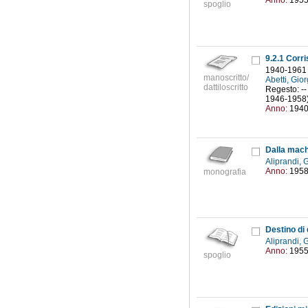
Anno:
195
spoglio
9.2.1 Corr
1940-1961
manoscritto/
Abetti, Gio
dattiloscritto
Regesto: -- 
1946-1958) -
Anno:
194
Dalla mach
Aliprandi,
Anno:
195
monografia
Destino di 
Aliprandi,
Anno:
195
spoglio