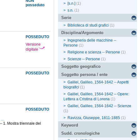
NON
>
[s.n.]
(1)
posseduto
>
s.n.
(1)
Serie
>
Biblioteca di studi grafici
(1)
Disciplina/Argomento
POSSEDUTO
>
Ingegneria delle macchine --
Versione
Persone
(1)
digitale
>
Religione e scienza -- Persone
(1)
>
Scienze -- Persone
(1)
Soggetto geografico
POSSEDUTO
Soggetto persona / ente
>
Galilei, Galileo, 1564-1642 -- Aspetti
biografici
(1)
>
Galilei, Galileo, 1564-1642 -- Opere:
Lettera a Cristina di Lorena
(1)
>
Galilei, Galileo, 1564-1642 -- Scienze
POSSEDUTO
(1)
>
Ravizza, Giuseppe, 1811-1885
(1)
...
-- 1. Mostra triennale del
Keyword
Sudd. cronologiche