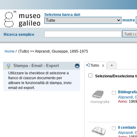
Seleziona banca dati
mostra
Tutti i
Ricerca semplice
Home
/
(Tutto)
>>
Aliprandi, Giuseppe, 1895-1975
Tutto
+
Stampa - Email - Export
Utilizzare la checkbox di selezione a
Seleziona/Deseleziona t
fianco di ciascun documento per
attivare le funzionalità di stampa, invio
email ed export.
Bibliografia
Aliprandi,
Anno:
196
monografia
Il cembalo
Aliprandi,