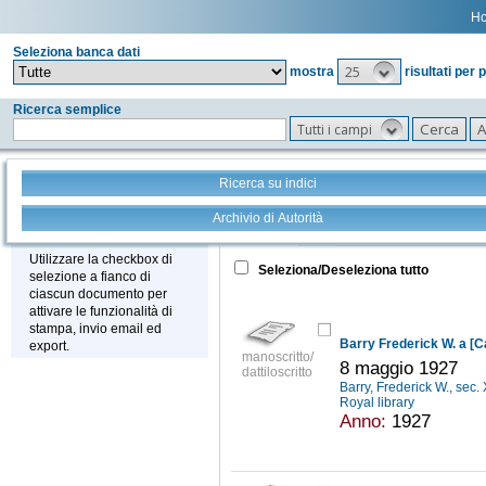
H
Seleziona banca dati
25
mostra
risultati per 
Ricerca semplice
Tutti i campi
Ricerca su indici
Archivio di Autorità
Tutto
+
Stampa - Email - Export
Utilizzare la checkbox di
Seleziona/Deseleziona tutto
selezione a fianco di
ciascun documento per
attivare le funzionalità di
stampa, invio email ed
Barry Frederick W. a [C
export.
manoscritto/
8 maggio 1927
dattiloscritto
Barry, Frederick W., sec
Royal library
Anno:
1927