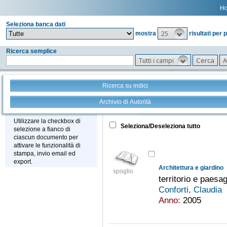
H
Seleziona banca dati
25
mostra
risultati per 
Ricerca semplice
Tutti i campi
Ricerca su indici
Archivio di Autorità
Tutto
+
Stampa - Email - Export
Utilizzare la checkbox di
Seleziona/Deseleziona tutto
selezione a fianco di
ciascun documento per
attivare le funzionalità di
stampa, invio email ed
export.
Architettura e giardino
spoglio
territorio e paesa
Conforti, Claudia
Anno:
2005