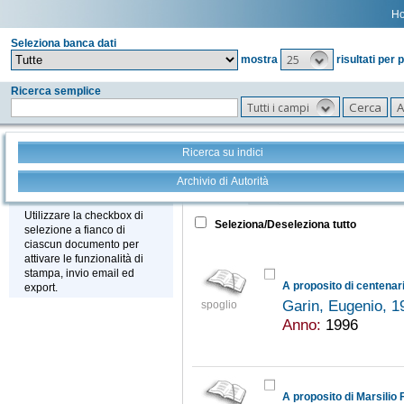
H
Seleziona banca dati
25
mostra
risultati per 
Ricerca semplice
Tutti i campi
Ricerca su indici
Archivio di Autorità
Tutto
+
Stampa - Email - Export
Utilizzare la checkbox di
Seleziona/Deseleziona tutto
selezione a fianco di
ciascun documento per
attivare le funzionalità di
stampa, invio email ed
A proposito di centenari
export.
Garin, Eugenio, 
spoglio
Anno:
1996
A proposito di Marsilio 