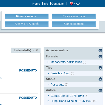
Home
Info
Contattaci
A
A
A
Ricerca su indici
Ricerca avanzata
Archivio di Autorità
Storico ricerche
Accesso online
Lista(tabella)
Formato
>
Manoscritto/ dattiloscritto
(5)
Tipo
POSSEDUTO
>
Serie/fasc./doc.
(5)
n)
Status
>
Posseduto
(5)
Autore
>
Carusi, Enrico, 1878-1945
(5)
POSSEDUTO
>
Hupp, Hans Wilhelm, 1896-1943
(5)