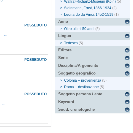
n)
>
Wallraf-Richartz-Museum (Köln)
(5)
>
Steinmann, Ernst, 1866-1934
(2)
>
Leonardo da Vinci, 1452-1519
(1)
Anno
POSSEDUTO
>
Oltre ultimi 50 anni
(5)
5
...
Lingua
>
Tedesco
(5)
Editore
Serie
POSSEDUTO
Disciplina/Argomento
...
Soggetto geografico
>
Colonia -- provenienza
(5)
>
Roma -- destinazione
(5)
Soggetto persona / ente
POSSEDUTO
Keyword
...
Sudd. cronologiche