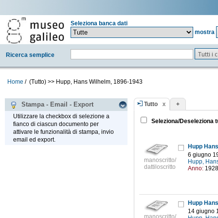
Seleziona banca dati
mostra
Tutti i
Ricerca semplice
Home
/
(Tutto)
>>
Hupp, Hans Wilhelm, 1896-1943
Tutto
+
Stampa - Email - Export
Utilizzare la checkbox di selezione a
Seleziona/Deseleziona t
fianco di ciascun documento per
attivare le funzionalità di stampa, invio
email ed export.
Hupp Hans 
6 giugno 1
manoscritto/
Hupp, Han
dattiloscritto
Anno:
192
Hupp Hans 
14 giugno 
manoscritto/