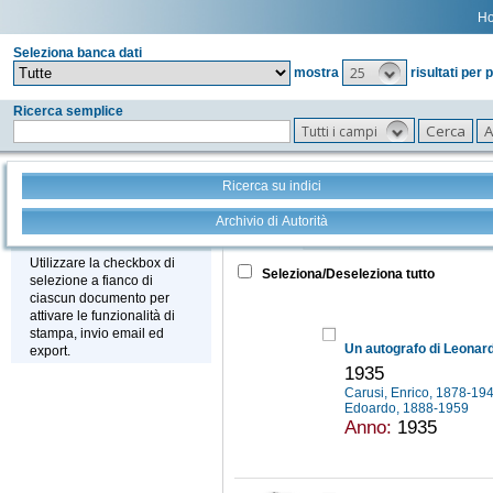
H
Seleziona banca dati
25
mostra
risultati per 
Ricerca semplice
Tutti i campi
Ricerca su indici
Archivio di Autorità
Tutto
+
Stampa - Email - Export
Utilizzare la checkbox di
Seleziona/Deseleziona tutto
selezione a fianco di
ciascun documento per
attivare le funzionalità di
stampa, invio email ed
Un autografo di Leonar
export.
1935
Carusi, Enrico, 1878-19
Edoardo, 1888-1959
Anno:
1935