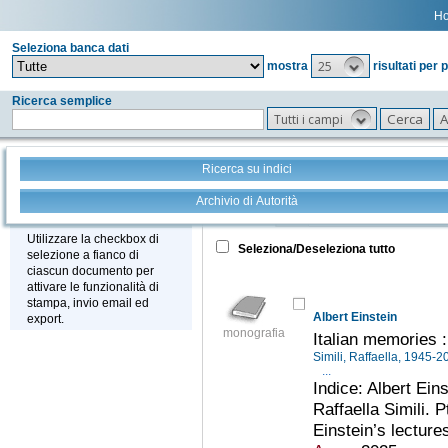
H
Seleziona banca dati
25
mostra
risultati per 
Ricerca semplice
Tutti i campi
Ricerca su indici
Archivio di Autorità
Tutto
+
Stampa - Email - Export
Utilizzare la checkbox di
Seleziona/Deseleziona tutto
selezione a fianco di
ciascun documento per
attivare le funzionalità di
stampa, invio email ed
Albert Einstein
export.
monografia
Italian memories 
Simili, Raffaella, 1945-
...
Indice: Albert Ein
Raffaella Simili. P
Einstein’s lecture