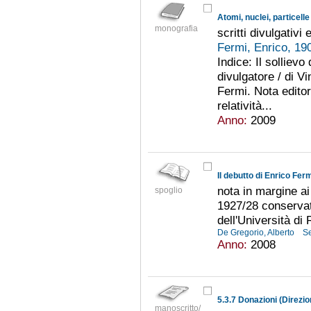
Atomi, nuclei, particelle
monografia
scritti divulgativi
Fermi, Enrico, 1
Indice: Il sollievo
divulgatore / di V
Fermi. Nota editor
relatività...
Anno:
2009
Il debutto di Enrico Fer
nota in margine ai 
spoglio
1927/28 conservati
dell'Università d
De Gregorio, Alberto
Se
Anno:
2008
5.3.7 Donazioni (Direzio
manoscritto/