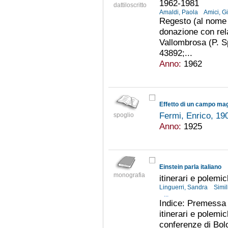
1962-1981
dattiloscritto
Amaldi, Paola
Amici, G
Regesto (al nome 
donazione con rela
Vallombrosa (P. Sp
43892;...
Anno:
1962
Fermi, Enrico, 1
spoglio
Anno:
1925
Einstein parla italiano
monografia
itinerari e polemi
Linguerri, Sandra
Simil
...
Indice: Premessa e
itinerari e polemic
conferenze di Bolo