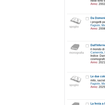
nelle fonti 
Anno:
200
Da Domeni
i progetti p
Fagiolo, Ma
spoglio
Anno:
200
Dall'Infern
il mondo di
Camerota, 
monografia
Indice: Dan
cosmografo 
Anno:
202
Le due col
mito, sacra
Fagiolo, Ma
spoglio
Anno:
202
La festa a