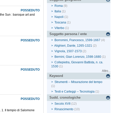
>
Roma
(9)
POSSEDUTO
>
Italia
(1)
 the Sun : baroque art and
>
Napoli
(1)
>
Toscana
(1)
>
Viterbo
(1)
Soggetto persona / ente
>
Borromini, Francesco, 1599-1667
(4)
POSSEDUTO
>
Alighieri, Dante, 1265-1321
(2)
>
Vignola, 1507-1573
(2)
>
Bernini, Gian Lorenzo, 1598-1680
(1)
>
Collepietra, Giovanni Battista, n. ca.
1530
(1)
POSSEDUTO
Altro...
Keyword
>
Strumenti -- Misurazione del tempo
(1)
>
Testi e Carteggi -- Tecnologia
(1)
Sudd. cronologiche
POSSEDUTO
>
Secolo XVII
(12)
>
Rinascimento
(10)
. 1. Il tempio di Salomone