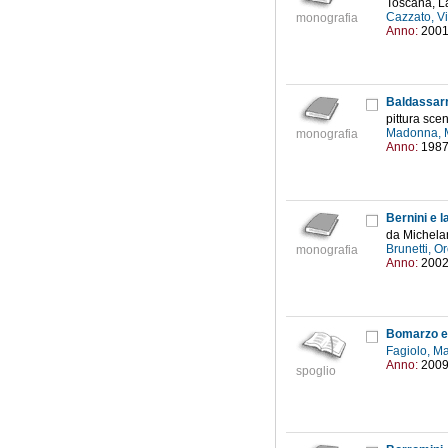
Toscana, La
Cazzato, V
monografia
Anno:
200
Baldassarr
pittura sce
Madonna, 
monografia
Anno:
198
Bernini e 
da Michela
Brunetti, 
monografia
Anno:
200
Bomarzo e l
Fagiolo, Ma
Anno:
200
spoglio