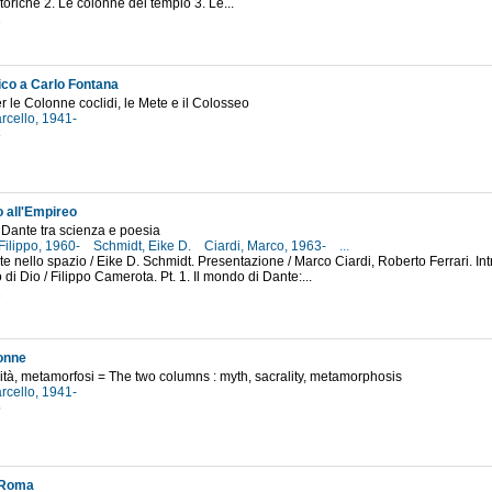
storiche 2. Le colonne del tempio 3. Le...
2
co a Carlo Fontana
er le Colonne coclidi, le Mete e il Colosseo
rcello, 1941-
8
o all'Empireo
 Dante tra scienza e poesia
Filippo, 1960-
Schmidt, Eike D.
Ciardi, Marco, 1963-
...
te nello spazio / Eike D. Schmidt. Presentazione / Marco Ciardi, Roberto Ferrari. I
di Dio / Filippo Camerota. Pt. 1. Il mondo di Dante:...
1
onne
lità, metamorfosi = The two columns : myth, sacrality, metamorphosis
rcello, 1941-
5
 Roma