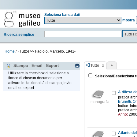
Seleziona banca dati
mostra
Tutti i
Ricerca semplice
Home
/
(Tutto)
>>
Fagiolo, Marcello, 1941-
Tutto
+
Stampa - Email - Export
Utilizzare la checkbox di selezione a
Seleziona/Deseleziona t
fianco di ciascun documento per
attivare le funzionalità di stampa, invio
email ed export.
A difesa de
pratica arc
Brunetti, 
monografia
Indice: Intr
pratica arch
Anno:
200
Atlante dell