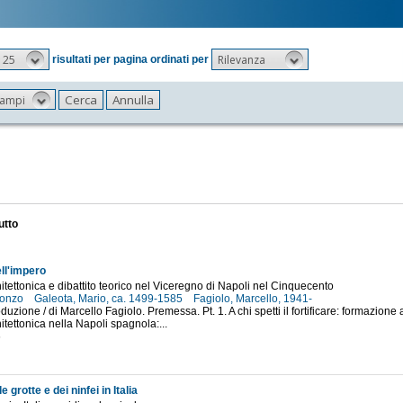
25
Rilevanza
risultati per pagina ordinati per
 campi
utto
ll'impero
hitettonica e dibattito teorico nel Viceregno di Napoli nel Cinquecento
Oronzo
Galeota, Mario, ca. 1499-1585
Fagiolo, Marcello, 1941-
oduzione / di Marcello Fagiolo. Premessa. Pt. 1. A chi spetti il fortificare: formazione a
itettonica nella Napoli spagnola:...
6
e grotte e dei ninfei in Italia