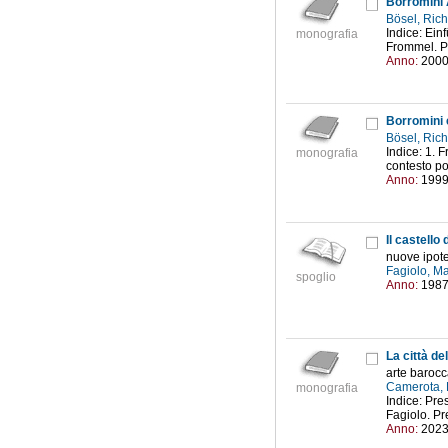
Borromini 
Bösel, Ric
Indice: Ein
monografia
Frommel. Pt
Anno:
200
Borromini 
Bösel, Ric
Indice: 1. 
monografia
contesto pol
Anno:
199
Il castello
nuove ipote
Fagiolo, Ma
spoglio
Anno:
198
La città de
arte barocc
Camerota, 
monografia
Indice: Pre
Fagiolo. Pr
Anno:
202