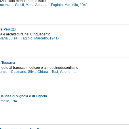
zio, Italia meridionale e isole
incenzo
Giusti, Maria Adriana
Fagiolo, Marcello, 1941-
1
e Peruzzi
na e architettura nel Cinquecento
Maria Luisa
Fagiolo, Marcello, 1941-
7
la Toscana
ngelo al barocco mediceo e al neocinquecentismo
Oronzo
Cusmano, Silvia Chiara
Tesi, Valerio
...
2
e idee di Vignola e di Ligorio
rcello, 1941-
9