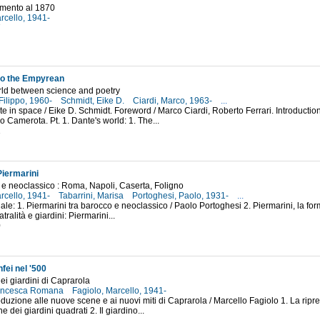
imento al 1870
rcello, 1941-
7
to the Empyrean
rld between science and poetry
Filippo, 1960-
Schmidt, Eike D.
Ciardi, Marco, 1963-
...
te in space / Eike D. Schmidt. Foreword / Marco Ciardi, Roberto Ferrari. Introducti
o Camerota. Pt. 1. Dante's world: 1. The...
1
iermarini
 e neoclassico : Roma, Napoli, Caserta, Foligno
rcello, 1941-
Tabarrini, Marisa
Portoghesi, Paolo, 1931-
...
iale: 1. Piermarini tra barocco e neoclassico / Paolo Portoghesi 2. Piermarini, la for
atralità e giardini: Piermarini...
0
nfei nel '500
dei giardini di Caprarola
rancesca Romana
Fagiolo, Marcello, 1941-
roduzione alle nuove scene e ai nuovi miti di Caprarola / Marcello Fagiolo 1. La ripre
e dei giardini quadrati 2. Il giardino...