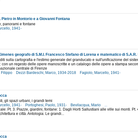
8
. Pietro in Montorio e a Giovanni Fontana
e, panorami e fontane
rcello, 1941-
8
nediti sulla cartografia e l'estimo generale del granducato e sull'unificazione del si
: con un regesto delle opere manoscritte e un catalogo delle opere a stampa secondo
nazionale centrale di Firenze
 Filippo
Dezzi Bardeschi, Marco, 1934-2018
Fagiolo, Marcello, 1941-
7
occa
ti, gli spazi urbani, i grandi temi
rcello, 1941-
Portoghesi, Paolo, 1931-
Bevilacqua, Mario
...
ale: Pt. 3. Piazze, giardini, fontane: 1. Dagli Horti Sallustiani alle ville sui monti. Pt
hitettura e città. Antologia: Le grandi...
3
occa