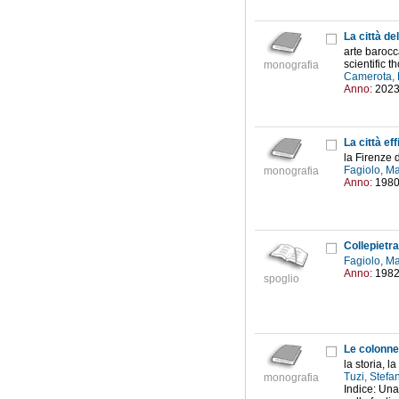
La città de
arte barocc
scientific t
monografia
Camerota, 
Anno:
202
La città ef
la Firenze d
Fagiolo, Ma
monografia
Anno:
198
Collepietra
Fagiolo, Ma
Anno:
198
spoglio
Le colonne
la storia, l
Tuzi, Stefa
monografia
Indice: Una