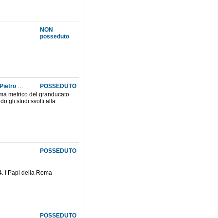
NON
posseduto
Leonardo Ximenes geografo di S.M.I. Francesco Stefano di Lorena e matematico di S.A.R. Pietro Leopoldo d'Asburgo Lorena (1716-1786)
POSSEDUTO
stema metrico del granducato
 gli studi svolti alla
POSSEDUTO
. 4. I Papi della Roma
POSSEDUTO