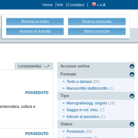
Home
Info
Contattaci
A
A
A
Ricerca su indici
Ricerca avanzata
Archivio di Autorità
Storico ricerche
Accesso online
Lista(tabella)
Formato
>
Testo a stampa
(26)
>
Manoscritto/ dattiloscritto
(1)
POSSEDUTO
Tipo
>
Monografia/ogg. singolo
(19)
ristocratica, cultura e
>
Saggio in vol. misc.
(7)
>
Articolo di periodico
(1)
Status
>
Posseduto
(20)
POSSEDUTO