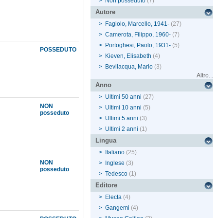
>
Non posseduto
(7)
Autore
>
Fagiolo, Marcello, 1941-
(27)
>
Camerota, Filippo, 1960-
(7)
>
Portoghesi, Paolo, 1931-
(5)
POSSEDUTO
>
Kieven, Elisabeth
(4)
>
Bevilacqua, Mario
(3)
Altro...
Anno
>
Ultimi 50 anni
(27)
NON
>
Ultimi 10 anni
(5)
posseduto
>
Ultimi 5 anni
(3)
>
Ultimi 2 anni
(1)
Lingua
>
Italiano
(25)
NON
>
Inglese
(3)
posseduto
>
Tedesco
(1)
Editore
>
Electa
(4)
>
Gangemi
(4)