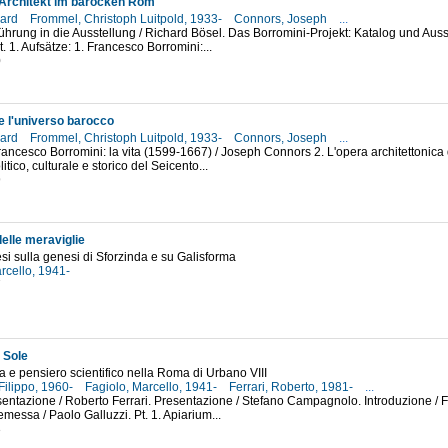
Architekt im barocken Rom
hard
Frommel, Christoph Luitpold, 1933-
Connors, Joseph
...
führung in die Ausstellung / Richard Bösel. Das Borromini-Projekt: Katalog und Auss
. 1. Aufsätze: 1. Francesco Borromini:...
0
e l'universo barocco
hard
Frommel, Christoph Luitpold, 1933-
Connors, Joseph
...
Francesco Borromini: la vita (1599-1667) / Joseph Connors 2. L'opera architettonica
itico, culturale e storico del Seicento...
9
 delle meraviglie
si sulla genesi di Sforzinda e su Galisforma
rcello, 1941-
7
l Sole
a e pensiero scientifico nella Roma di Urbano VIII
Filippo, 1960-
Fagiolo, Marcello, 1941-
Ferrari, Roberto, 1981-
...
sentazione / Roberto Ferrari. Presentazione / Stefano Campagnolo. Introduzione / 
emessa / Paolo Galluzzi. Pt. 1. Apiarium...
3