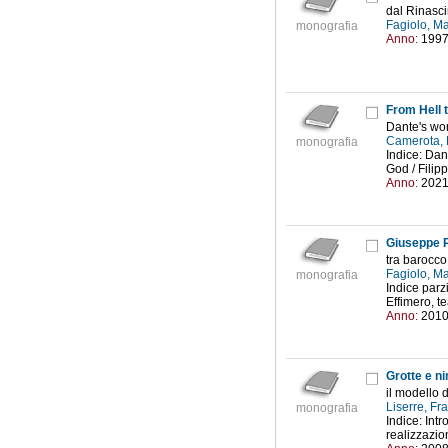
dal Rinasc
Fagiolo, Ma
monografia
Anno:
199
From Hell 
Dante's wo
Camerota, 
monografia
Indice: Dan
God / Filipp
Anno:
202
Giuseppe P
tra barocco
Fagiolo, Ma
monografia
Indice parz
Effimero, te
Anno:
201
Grotte e ni
il modello 
Liserre, F
monografia
Indice: Int
realizzazion