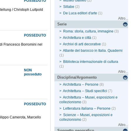
>
Museo Galileo
(2)
POSSEDUTO
>
Sillabe
(2)
tellung / Christoph Luitpold
>
De Luca editori d'arte
(1)
Altro...
Serie
>
Roma: storia, cultura, immagine
(3)
POSSEDUTO
>
Architettura e città
(1)
>
Archivi di arti decorative
(1)
 di Francesco Borromini nel
>
Atlante del barocco in Italia. Quaderni
(1)
>
Biblioteca internazionale di cultura
(1)
NON
Altro...
posseduto
Disciplina/Argomento
>
Architettura -- Persone
(8)
>
Architettura -- Studi specifici
(7)
>
Architettura -- Musei, esposizioni e
collezionismo
(3)
POSSEDUTO
>
Letteratura italiana -- Persone
(2)
>
Scienze -- Musei, esposizioni e
Filippo Camerota, Marcello
collezionismo
(2)
Altro...
Soggetto geografico