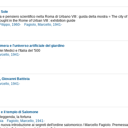
l Sole
a e pensiero scientifico nella Roma di Urbano VIII : guida della mostra = The city of
hought in the Rome of Urban VIII : exhibition guide
Filippo, 1960-
Fagiolo, Marcello, 1941-
3
fimera e l'universo artificiale del giardino
ei Medici e l'Italia del '500
rcello, 1941-
0
, Giovanni Battista
rcello, 1941-
2
 e il tempio di Salomone
a leggenda, la fortuna
nia
Fagiolo, Marcello, 1941-
 nuova introduzione ai segreti dell'ordine salomonico / Marcello Fagiolo. Premessa