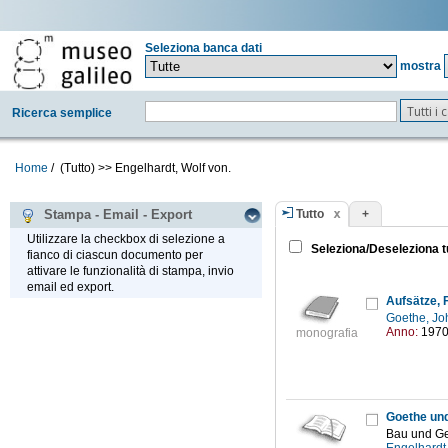
Seleziona banca dati
mostra
Tutti i
Ricerca semplice
Home
/
(Tutto)
>>
Engelhardt, Wolf von.
Tutto
+
Stampa - Email - Export
Utilizzare la checkbox di selezione a
Seleziona/Deseleziona t
fianco di ciascun documento per
attivare le funzionalità di stampa, invio
email ed export.
Aufsätze, 
Goethe, Jo
Anno:
197
monografia
Goethe un
Bau und Ge