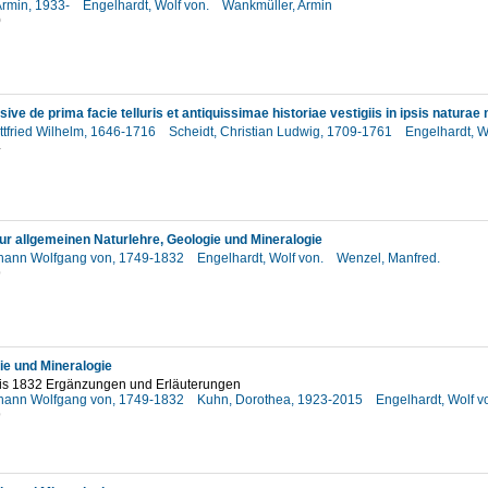
rmin, 1933-
Engelhardt, Wolf von.
Wankmüller, Armin
0
ttfried Wilhelm, 1646-1716
Scheidt, Christian Ludwig, 1709-1761
Engelhardt, W
4
zur allgemeinen Naturlehre, Geologie und Mineralogie
hann Wolfgang von, 1749-1832
Engelhardt, Wolf von.
Wenzel, Manfred.
9
ie und Mineralogie
is 1832 Ergänzungen und Erläuterungen
hann Wolfgang von, 1749-1832
Kuhn, Dorothea, 1923-2015
Engelhardt, Wolf v
9