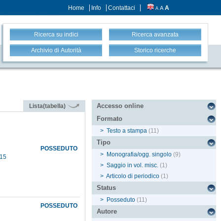
Home
Info
Contattaci
A
A
A
Ricerca su indici
Ricerca avanzata
Archivio di Autorità
Storico ricerche
Accesso online
Lista(tabella)
Formato
>
Testo a stampa
(11)
Tipo
POSSEDUTO
>
Monografia/ogg. singolo
(9)
015
>
Saggio in vol. misc.
(1)
>
Articolo di periodico
(1)
Status
>
Posseduto
(11)
POSSEDUTO
Autore