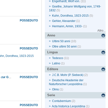
>
Engelhardt, Wolf von.
(11)
>
Goethe, Johann Wolfgang von, 1749-
1832
(5)
>
Kuhn, Dorothea, 1923-2015
(5)
POSSEDUTO
>
Gehler, Alexander
(1)
>
Hermann, Armin, 1933-
(1)
Altro...
Anno
>
Ultimi 50 anni
(10)
>
Oltre ultimi 50 anni
(1)
POSSEDUTO
Lingua
uhn, Dorothea, 1923-2015
>
Tedesco
(11)
>
Latino
(1)
Editore
>
J.C.B. Mohr (P. Siebeck)
(2)
Mineralogie, Geologie und Paläontologie an der Universität Tübingen von den Anfängen bis zur Gegenwart
POSSEDUTO
>
Deutsche Akademie der
Naturforscher Leopoldina
(1)
>
Olms
(1)
Serie
>
Contubernium
(2)
POSSEDUTO
>
Acta historica Leopoldina
(1)