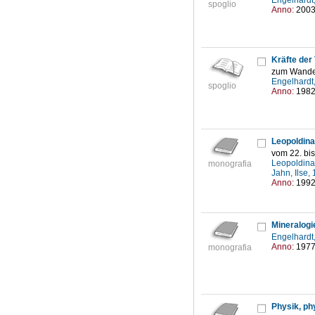
Engelhardt
spoglio
Anno:
200
Kräfte der 
zum Wandel
Engelhardt
spoglio
Anno:
198
Leopoldina
vom 22. bis
Leopoldina 
monografia
Jahn, Ilse
Anno:
199
Engelhardt
Anno:
197
monografia
Physik, ph