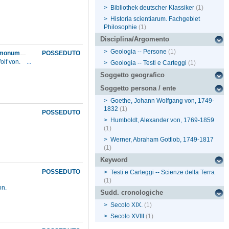
>
Bibliothek deutscher Klassiker
(1)
>
Historia scientiarum. Fachgebiet
Philosophie
(1)
Disciplina/Argomento
>
Geologia -- Persone
(1)
Protogaea sive de prima facie telluris et antiquissimae historiae vestigiis in ipsis naturae monumentis dissertatio
POSSEDUTO
olf von.
...
>
Geologia -- Testi e Carteggi
(1)
Soggetto geografico
Soggetto persona / ente
>
Goethe, Johann Wolfgang von, 1749-
1832
(1)
POSSEDUTO
>
Humboldt, Alexander von, 1769-1859
(1)
>
Werner, Abraham Gottlob, 1749-1817
(1)
Keyword
POSSEDUTO
>
Testi e Carteggi -- Scienze della Terra
(1)
on.
Sudd. cronologiche
>
Secolo XIX.
(1)
>
Secolo XVIII
(1)