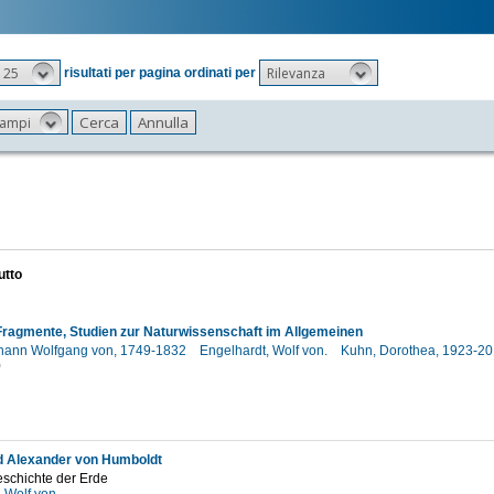
25
Rilevanza
risultati per pagina ordinati per
 campi
utto
Fragmente, Studien zur Naturwissenschaft im Allgemeinen
hann Wolfgang von, 1749-1832
Engelhardt, Wolf von.
Kuhn, Dorothea, 1923-2
0
d Alexander von Humboldt
schichte der Erde