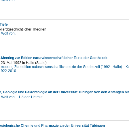
, Wolf von.
3
Tiefe
 erdgeschichtlicher Theorien
, Wolf von.
2
-Meeting zur Edition naturwissenschaftlicher Texte der Goethezeit
 23. Mai 1992 in Halle (Saale)
meeting Zur edition naturwissenschaftliche texte der Goethezeit (1992 : Halle)
K
, 1922-2010
...
2
, Wolf von.
Hölder, Helmut
7
ysiologische Chemie und Pharmazie an der Universität Tübingen