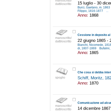
manoscritto/
15 luglio - 30 di
dattiloscritto
Burci, Gaetano, m. 1863
Filippo, 1816-1877
...
Anno:
1868
manoscritto/
22 giugno 1865 - 
dattiloscritto
Bianchi, Nicomede, 18
di, 1807-1869
Bufalini
Anno:
1865
Che cosa si debba inten
Schiff, Moritz, 1
spoglio
Anno:
1870
manoscritto/
14 dicembre 1867
dattiloscritto