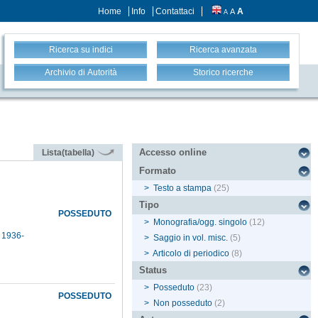
Home
Info
Contattaci
A
A
A
Ricerca su indici
Ricerca avanzata
Archivio di Autorità
Storico ricerche
Accesso online
Lista(tabella)
Formato
>
Testo a stampa
(25)
Tipo
POSSEDUTO
>
Monografia/ogg. singolo
(12)
, 1936-
>
Saggio in vol. misc.
(5)
>
Articolo di periodico
(8)
Status
>
Posseduto
(23)
POSSEDUTO
>
Non posseduto
(2)