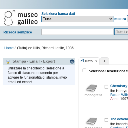
Seleziona banca dati
mostra
Tutti i
Ricerca semplice
Home
/
(Tutto)
>>
Hills, Richard Leslie, 1936-
Tutto
+
Stampa - Email - Export
Utilizzare la checkbox di selezione a
Seleziona/Deseleziona t
fianco di ciascun documento per
attivare le funzionalità di stampa, invio
email ed export.
Chemistry 
the Henrys 
Farrar, Wi
monografia
Anno:
199
The develo
the import