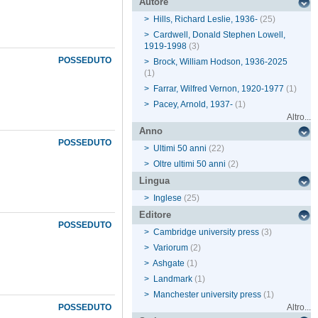
Autore
>
Hills, Richard Leslie, 1936-
(25)
>
Cardwell, Donald Stephen Lowell,
1919-1998
(3)
POSSEDUTO
>
Brock, William Hodson, 1936-2025
(1)
>
Farrar, Wilfred Vernon, 1920-1977
(1)
>
Pacey, Arnold, 1937-
(1)
Altro...
Anno
POSSEDUTO
>
Ultimi 50 anni
(22)
>
Oltre ultimi 50 anni
(2)
Lingua
>
Inglese
(25)
Editore
POSSEDUTO
>
Cambridge university press
(3)
>
Variorum
(2)
>
Ashgate
(1)
>
Landmark
(1)
>
Manchester university press
(1)
POSSEDUTO
Altro...