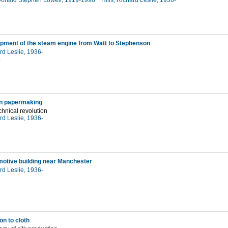
Donald Stephen Lowell, 1919-1998
Hills, Richard Leslie, 1936-
3
pment of the steam engine from Watt to Stephenson
ard Leslie, 1936-
4
ian papermaking
chnical revolution
ard Leslie, 1936-
2
motive building near Manchester
ard Leslie, 1936-
1
n to cloth