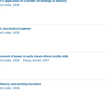
s application of scientific technology to industry
ard Leslie, 1936-
0
t, mechanical engineer
ard Leslie, 1936-
6
ement of power in early steam-driven textile mills
ard Leslie, 1936-
Pacey, Arnold, 1937-
2
istory, and working machines
ard Leslie, 1936-
7