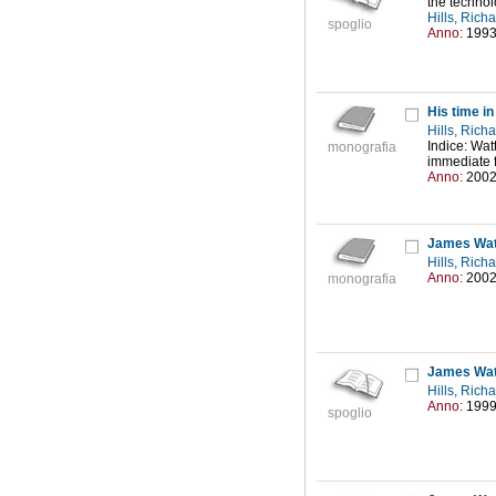
the technol
Hills, Rich
spoglio
Anno:
199
His time i
Hills, Rich
Indice: Watt
monografia
immediate f
Anno:
200
James Wat
Hills, Rich
Anno:
200
monografia
James Wat
Hills, Rich
Anno:
199
spoglio