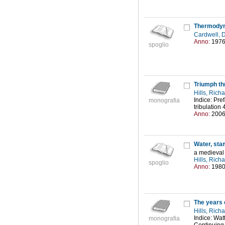
Thermodyna
Cardwell, 
Anno:
197
spoglio
Triumph th
Hills, Rich
Indice: Pref
monografia
tribulation
Anno:
200
Water, sta
a medieval 
Hills, Rich
spoglio
Anno:
198
The years o
Hills, Rich
Indice: Wat
monografia