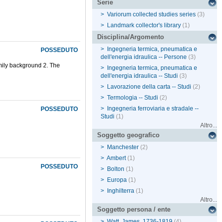
Serie
>
Variorum collected studies series
(3)
>
Landmark collector's library
(1)
Disciplina/Argomento
>
Ingegneria termica, pneumatica e
POSSEDUTO
dell'energia idraulica -- Persone
(3)
family background 2. The
>
Ingegneria termica, pneumatica e
dell'energia idraulica -- Studi
(3)
>
Lavorazione della carta -- Studi
(2)
>
Termologia -- Studi
(2)
>
Ingegneria ferroviaria e stradale --
POSSEDUTO
Studi
(1)
Altro...
Soggetto geografico
>
Manchester
(2)
>
Ambert
(1)
POSSEDUTO
>
Bolton
(1)
>
Europa
(1)
>
Inghilterra
(1)
Altro...
Soggetto persona / ente
>
Watt, James, 1736-1819
(4)