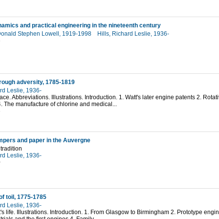
mics and practical engineering in the nineteenth century
Donald Stephen Lowell, 1919-1998
Hills, Richard Leslie, 1936-
6
rough adversity, 1785-1819
ard Leslie, 1936-
ace. Abbreviations. Illustrations. Introduction. 1. Watt's later engine patents 2. Rota
 4. The manufacture of chlorine and medical...
6
mpers and paper in the Auvergne
tradition
ard Leslie, 1936-
0
f toil, 1775-1785
ard Leslie, 1936-
t's life. Illustrations. Introduction. 1. From Glasgow to Birmingham 2. Prototype engi