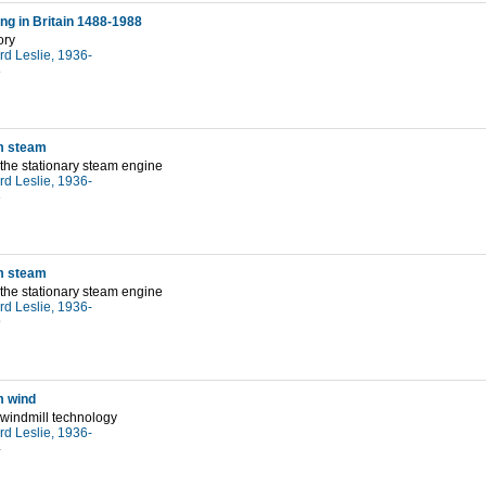
g in Britain 1488-1988
ory
ard Leslie, 1936-
8
m steam
f the stationary steam engine
ard Leslie, 1936-
3
m steam
f the stationary steam engine
ard Leslie, 1936-
9
m wind
f windmill technology
ard Leslie, 1936-
4