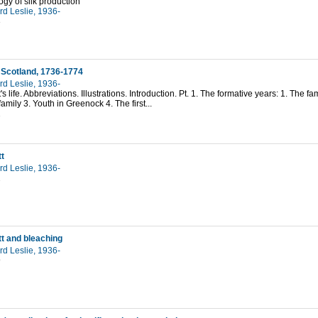
ogy of silk production
ard Leslie, 1936-
3
n Scotland, 1736-1774
ard Leslie, 1936-
's life. Abbreviations. Illustrations. Introduction. Pt. 1. The formative years: 1. The 
amily 3. Youth in Greenock 4. The first...
2
t
ard Leslie, 1936-
2
t and bleaching
ard Leslie, 1936-
9