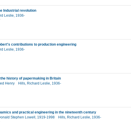
e Industrial revolution
ard Leslie, 1936-
0
bert's contributions to production engineering
ard Leslie, 1936-
5
the history of papermaking in Britain
fred Henry
Hills, Richard Leslie, 1936-
3
mics and practical engineering in the nineteenth century
Donald Stephen Lowell, 1919-1998
Hills, Richard Leslie, 1936-
3