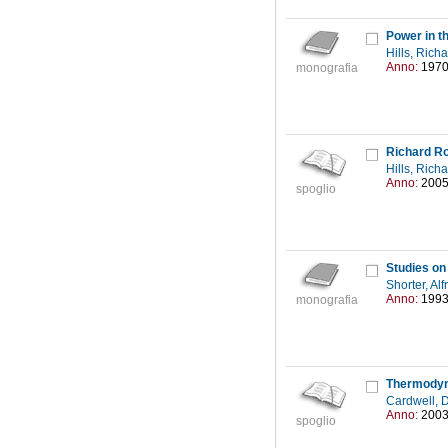
Power in th
Hills, Rich
Anno:
197
monografia
Richard Ro
Hills, Rich
Anno:
200
spoglio
Studies on 
Shorter, Al
Anno:
199
monografia
Thermodyna
Cardwell, 
Anno:
200
spoglio