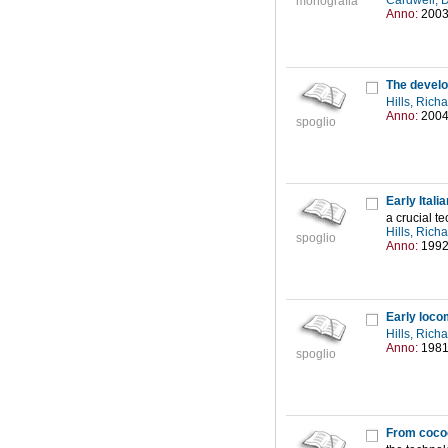
Cardwell, 
monografia
Anno:
200
The develo
Hills, Rich
Anno:
200
spoglio
Early Ital
a crucial te
Hills, Rich
spoglio
Anno:
199
Early loco
Hills, Rich
Anno:
198
spoglio
From cocoo