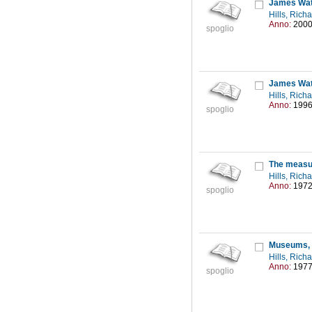
James Watt'
Hills, Rich
Anno:
200
spoglio
James Wat
Hills, Rich
Anno:
199
spoglio
The measur
Hills, Rich
Anno:
197
spoglio
Museums, h
Hills, Rich
Anno:
197
spoglio