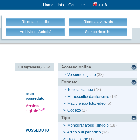
Home
Info
Contattaci
A
A
A
Ricerca su indici
Ricerca avanzata
Archivio di Autorità
Storico ricerche
Accesso online
Lista(tabella)
>
Versione digitale
(33)
Formato
>
Testo a stampa
(48)
NON
>
Manoscritto/ dattiloscritto
(14)
posseduto
>
Mat. grafico/ foto/video
(5)
Versione
>
Oggetto
(1)
digitale
Tipo
>
Monografia/ogg. singolo
(18)
POSSEDUTO
>
Articolo di periodico
(34)
>
Recensione
(1)