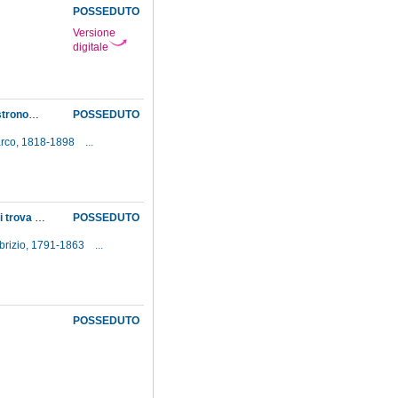
POSSEDUTO
Versione
digitale
Invito, dalla Direzione della pubblica istruzione, ad effettuare la divisione degli strumenti astronomici dell'Università di Pisa con il seguente criterio: gli strumenti geodetici resteranno a Pisa, mentre passeranno alla specola del museo fiorentino quelli più strettamente astronomici
POSSEDUTO
arco, 1818-1898
...
Invito, dalla Direzione della pubblica istruzione, ad incaricare Giovan Battista Donati, che si trova a Pisa, di prendere in consegna, per l'osservatorio fiorentino, gli strumenti del Museo di fisica di quell'Università, lasciando poi agli Scolopi di S. Giovannino quelli ritenuti non necessari all'osservatorio del Museo
POSSEDUTO
abrizio, 1791-1863
...
POSSEDUTO