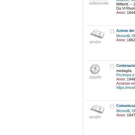
Antinori, 
dattiloscritto
Mittenti: --
Da VI Riunio
Anno:
184
Azione dei
Mossotti, O
Anno:
186
spoglio
Centenario
medaglia
Picchiani e
oggetto
Anno:
194
Accesso on
https://mo
Comunicazio
Mossotti, O
Anno:
184
spoglio