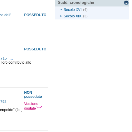
Sudd. cronologiche
>
Secolo XVII
(4)
Discussione analitica sull'influenza che l'azione di un mezzo dielettrico ha sulla distribuzione dell'elettricità alla superficie di più corpi elettrici disseminati in esso
POSSEDUTO
>
Secolo XIX.
(3)
POSSEDUTO
-1715
...
 loro contributo allo
NON
posseduto
-1792
Versione
digitale
eopoldo" (fot.,