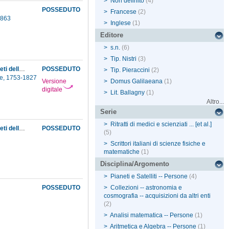
>
Non definito
(4)
POSSEDUTO
>
Francese
(2)
-1863
>
Inglese
(1)
Editore
>
s.n.
(6)
>
Tip. Nistri
(3)
Del movimento di un fluido elastico che sorte da un vase e della pressione che fa sulle pareti dello stesso
POSSEDUTO
>
Tip. Pieraccini
(2)
pe, 1753-1827
Versione
>
Domus Galilaeana
(1)
digitale
>
Lit. Ballagny
(1)
Altro...
Serie
>
Ritratti di medici e scienziati ... [et al.]
Del movimento di un fluido elastico che sorte da un vase e della pressione che fa sulle pareti dello stesso
POSSEDUTO
(5)
>
Scrittori italiani di scienze fisiche e
matematiche
(1)
Disciplina/Argomento
>
Pianeti e Satelliti -- Persone
(4)
POSSEDUTO
>
Collezioni -- astronomia e
cosmografia -- acquisizioni da altri enti
(2)
>
Analisi matematica -- Persone
(1)
>
Aritmetica e Algebra -- Persone
(1)