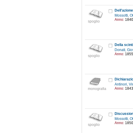
Dell'azione
Mossotti, O
Anno:
184
spoglio
Della scinti
Donati, Gio
Anno:
185
spoglio
Dichiarazi
Antinori, 
Anno:
184
monografia
Mossotti, O
Anno:
185
spoglio