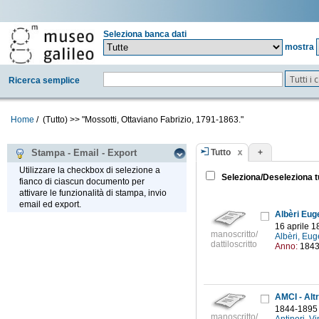
Seleziona banca dati
mostra
Tutti i
Ricerca semplice
Home
/
(Tutto)
>>
"Mossotti, Ottaviano Fabrizio, 1791-1863."
Tutto
+
Stampa - Email - Export
Utilizzare la checkbox di selezione a
Seleziona/Deseleziona t
fianco di ciascun documento per
attivare le funzionalità di stampa, invio
email ed export.
Albèri Eug
16 aprile 1
manoscritto/
Albèri, Eu
dattiloscritto
Anno:
184
AMCI - Altr
1844-1895
manoscritto/