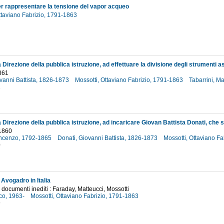
r rappresentare la tensione del vapor acqueo
ttaviano Fabrizio, 1791-1863
7
861
vanni Battista, 1826-1873
Mossotti, Ottaviano Fabrizio, 1791-1863
Tabarrini, M
1
 1860
Vincenzo, 1792-1865
Donati, Giovanni Battista, 1826-1873
Mossotti, Ottaviano F
0
i Avogadro in Italia
e documenti inediti : Faraday, Matteucci, Mossotti
rco, 1963-
Mossotti, Ottaviano Fabrizio, 1791-1863
9