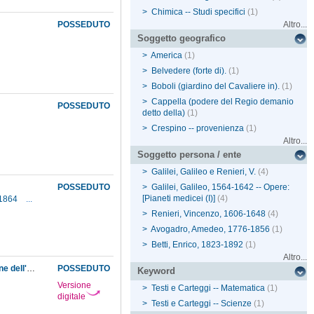
>
Chimica -- Studi specifici
(1)
POSSEDUTO
Altro...
Soggetto geografico
>
America
(1)
>
Belvedere (forte di).
(1)
>
Boboli (giardino del Cavaliere in).
(1)
>
Cappella (podere del Regio demanio
POSSEDUTO
detto della)
(1)
>
Crespino -- provenienza
(1)
Altro...
Soggetto persona / ente
>
Galilei, Galileo e Renieri, V.
(4)
POSSEDUTO
>
Galilei, Galileo, 1564-1642 -- Opere:
[Pianeti medicei (I)]
(4)
-1864
...
>
Renieri, Vincenzo, 1606-1648
(4)
>
Avogadro, Amedeo, 1776-1856
(1)
>
Betti, Enrico, 1823-1892
(1)
Altro...
Discussione analitica sull'influenza che l'azione di un mezzo dielettrico ha sulla distribuzione dell'elettricità alla superficie di più corpi elettrici disseminati in esso
POSSEDUTO
Keyword
Versione
>
Testi e Carteggi -- Matematica
(1)
digitale
>
Testi e Carteggi -- Scienze
(1)