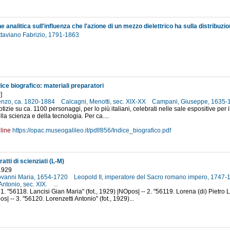
ttaviano Fabrizio, 1791-1863
6
ice biografico: materiali preparatori
]
orenzo, ca. 1820-1884
Calcagni, Menotti, sec. XIX-XX
Campani, Giuseppe, 1635
izie su ca. 1100 personaggi, per lo più italiani, celebrati nelle sale espositive per il
la scienza e della tecnologia. Per ca....
8
line
https://opac.museogalileo.it/pdf/856/Indice_biografico.pdf
ratti di scienziati (L-M)
 1929
iovanni Maria, 1654-1720
Leopold II, imperatore del Sacro romano impero, 1747
 Antonio, sec. XIX.
...
1. "56118. Lancisi Gian Maria" (fot., 1929) |NOpos| -- 2. "56119. Lorena (di) Pietro L
| -- 3. "56120. Lorenzetti Antonio" (fot., 1929)...
9