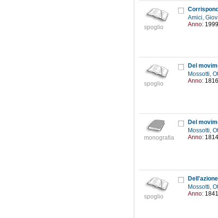
Corrispond
Amici, Giov
Anno:
199
spoglio
Mossotti, O
Anno:
181
spoglio
Mossotti, O
Anno:
181
monografia
Dell'azione
Mossotti, O
Anno:
184
spoglio