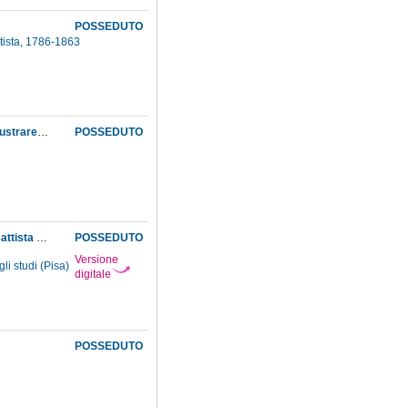
POSSEDUTO
ttista, 1786-1863
Lettera di Giovanni Plana in merito alla relazione di Ottaviano Mossotti sul'opportunità di illustrare i risultati conseguiti dagli scienziati nel corso dell'anno. E' allegato l'intervento del Mossotti
POSSEDUTO
Lettera di presentazione dei deputati dell'Università di Pisa, Ottaviano Mossotti e Giovan Battista Giorgini
POSSEDUTO
Versione
li studi (Pisa)
digitale
POSSEDUTO