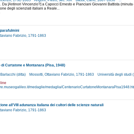
Vincenzo, 1792-1865
Arigoni, Pietro, sec. XIX
Bassi, Carlo, 1807-1856
...
 1. Da [Antinori Vincenzio?] a Capocci Ernesto e Pianciani Giovanni Battista (minuta d
ne degli scienziati italiani a Reale...
4
 parafulmini
ttaviano Fabrizio, 1791-1863
2
 di Curtatone e Montanara (Pisa, 1948)
 Barlacchi (ditta)
Mossotti, Ottaviano Fabrizio, 1791-1863
Università degli studi 
8
line
stre.museogalileo.it/medaglie/medaglia/CentenarioCurtatoneMontanaraPisa1948.ht
ne all'VIII adunanza italiana dei cultori delle scienze naturali
ttaviano Fabrizio, 1791-1863
7