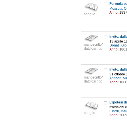
Formola pe
Mossotti, O
Anno:
183
spoglio
13 aprile 1
manoscritto/
Donati, Gio
dattiloscritto
Anno:
186
31 ottobre
manoscritto/
Antinori, 
dattiloscritto
Anno:
186
L'ipotesi d
riflessioni 
Ciardi, Ma
spoglio
Anno:
200