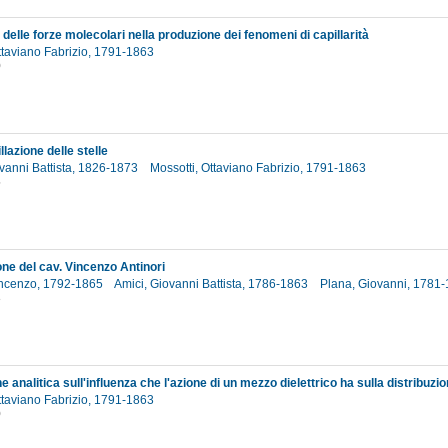
 delle forze molecolari nella produzione dei fenomeni di capillarità
ttaviano Fabrizio, 1791-1863
0
llazione delle stelle
vanni Battista, 1826-1873
Mossotti, Ottaviano Fabrizio, 1791-1863
5
one del cav. Vincenzo Antinori
Vincenzo, 1792-1865
Amici, Giovanni Battista, 1786-1863
Plana, Giovanni, 1781
3
ttaviano Fabrizio, 1791-1863
0