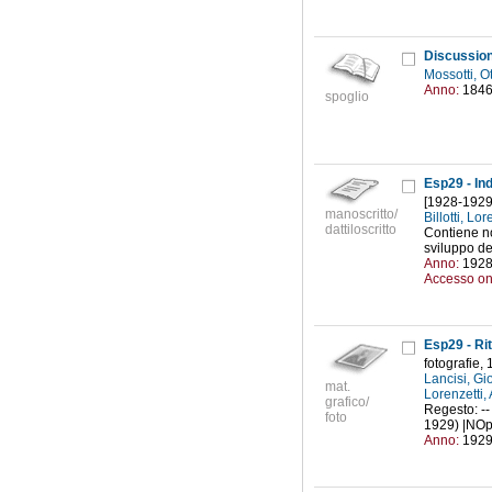
Mossotti, O
Anno:
184
spoglio
Esp29 - Ind
[1928-1929
manoscritto/
Billotti, L
dattiloscritto
Contiene not
sviluppo del
Anno:
192
Accesso on
Esp29 - Rit
fotografie,
Lancisi, G
mat.
Lorenzetti,
grafico/
Regesto: -- 
foto
1929) |NOpos
Anno:
192