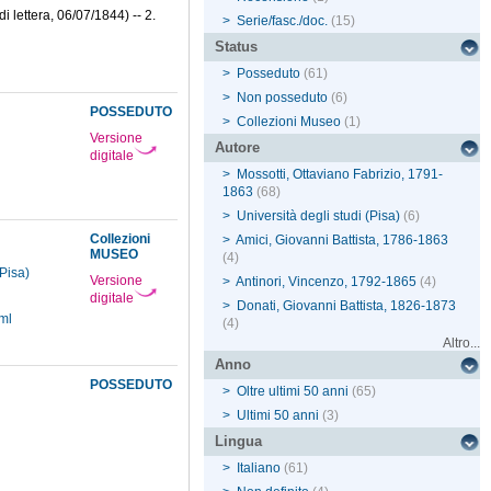
i lettera, 06/07/1844) -- 2.
>
Serie/fasc./doc.
(15)
Status
>
Posseduto
(61)
>
Non posseduto
(6)
POSSEDUTO
>
Collezioni Museo
(1)
Versione
Autore
digitale
>
Mossotti, Ottaviano Fabrizio, 1791-
1863
(68)
>
Università degli studi (Pisa)
(6)
Collezioni
>
Amici, Giovanni Battista, 1786-1863
MUSEO
(4)
(Pisa)
Versione
>
Antinori, Vincenzo, 1792-1865
(4)
digitale
>
Donati, Giovanni Battista, 1826-1873
ml
(4)
Altro...
Anno
POSSEDUTO
>
Oltre ultimi 50 anni
(65)
>
Ultimi 50 anni
(3)
Lingua
>
Italiano
(61)