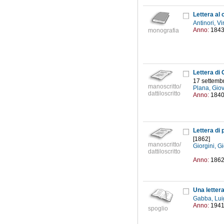
Lettera al
Antinori, 
Anno:
184
monografia
17 settemb
manoscritto/
Plana, Gio
dattiloscritto
Anno:
184
[1862]
manoscritto/
Giorgini, G
dattiloscritto
Anno:
186
Una lettera
Gabba, Lui
Anno:
194
spoglio