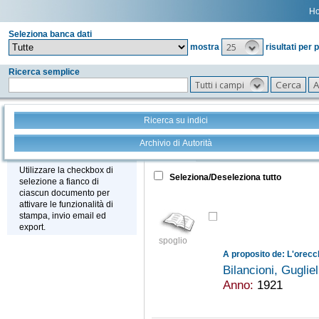
H
Seleziona banca dati
25
mostra
risultati per 
Ricerca semplice
Tutti i campi
Ricerca su indici
Archivio di Autorità
Tutto
+
Stampa - Email - Export
Utilizzare la checkbox di
Seleziona/Deseleziona tutto
selezione a fianco di
ciascun documento per
attivare le funzionalità di
stampa, invio email ed
export.
spoglio
Bilancioni, Gugli
Anno:
1921