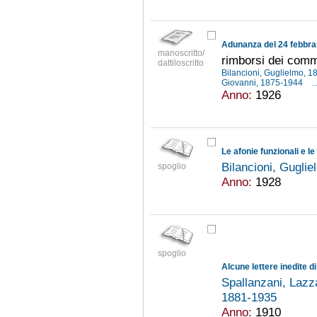
Adunanza del 24 febbra
manoscritto/
rimborsi dei comm
dattiloscritto
Bilancioni, Guglielmo, 
Giovanni, 1875-1944
..
Anno:
1926
Le afonie funzionali e l
Bilancioni, Gugli
spoglio
Anno:
1928
spoglio
Alcune lettere inedite d
Spallanzani, Laz
1881-1935
Anno:
1910