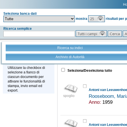
H
Seleziona banca dati
25
mostra
risultati per 
Ricerca semplice
Tutti i campi
Ricerca su indici
Archivio di Autorità
Tutto
+
Stampa - Email - Export
Utilizzare la checkbox di
Seleziona/Deseleziona tutto
selezione a fianco di
ciascun documento per
attivare le funzionalità di
stampa, invio email ed
export.
Rooseboom, Mari
spoglio
Anno:
1959