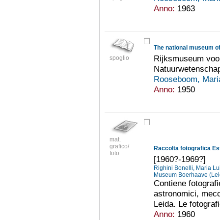
Anno:
1963
The national museum of 
Rijksmuseum voor
spoglio
Natuurwetenschap
Rooseboom, Mari
Anno:
1950
mat.
grafico/
foto
[1960?-1969?]
Righini Bonelli, Maria L
Museum Boerhaave (Le
Contiene fotografi
astronomici, mecc
Leida. Le fotografi
Anno:
1960