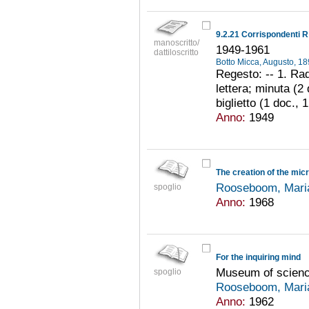
9.2.21 Corrispondenti R
manoscritto/
1949-1961
dattiloscritto
Botto Micca, Augusto, 
Regesto: -- 1. Rad
lettera; minuta (2 
biglietto (1 doc., 
Anno:
1949
The creation of the mi
Rooseboom, Mari
spoglio
Anno:
1968
For the inquiring mind
Museum of scienc
spoglio
Rooseboom, Mari
Anno:
1962