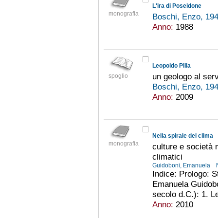
L'ira di Poseidone
monografia
Boschi, Enzo, 19
Anno:
1988
Leopoldo Pilla
un geologo al serv
spoglio
Boschi, Enzo, 19
Anno:
2009
Nella spirale del clima
monografia
culture e società 
climatici
Guidoboni, Emanuela
Indice: Prologo: S
Emanuela Guidoboni
secolo d.C.): 1. L
Anno:
2010