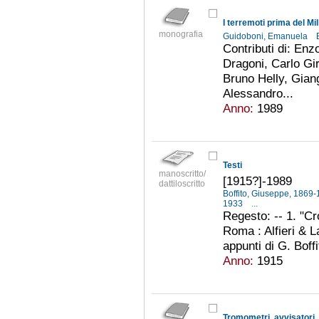
I terremoti prima del Mil
monografia
Guidoboni, Emanuela
Contributi di: En
Dragoni, Carlo Gir
Bruno Helly, Gian
Alessandro...
Anno:
1989
Testi
manoscritto/
[1915?]-1989
dattiloscritto
Boffito, Giuseppe, 1869
1933
...
Regesto: -- 1. "C
Roma : Alfieri & L
appunti di G. Boffit
Anno:
1915
Tromometri, avvisatori,