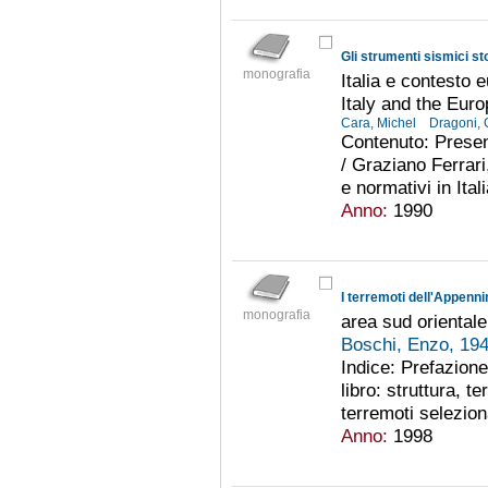
Gli strumenti sismici sto
monografia
Italia e contesto 
Italy and the Eur
Cara, Michel
Dragoni, 
Contenuto: Presen
/ Graziano Ferrari,
e normativi in Ita
Anno:
1990
I terremoti dell'Appen
monografia
area sud orientale
Boschi, Enzo, 19
Indice: Prefazion
libro: struttura, t
terremoti seleziona
Anno:
1998