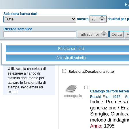
H
Seleziona banca dati
25
mostra
risultati per 
Ricerca semplice
Tutti i campi
Ricerca su indici
Archivio di Autorità
Tutto
+
Stampa - Email - Export
Utilizzare la checkbox di
Seleziona/Deseleziona tutto
selezione a fianco di
ciascun documento per
attivare le funzionalità di
stampa, invio email ed
Catalogo dei forti terrem
export.
monografia
Boschi, Enzo, 1942-
Ga
Indice: Premessa.
generazione / Enz
Smriglio, Gianluca
metodo di indagine
Anno:
1995