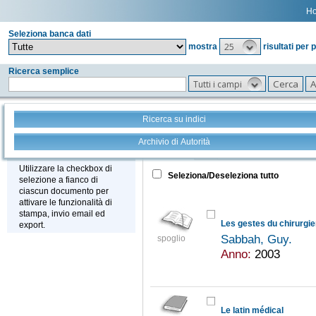
H
Seleziona banca dati
25
mostra
risultati per 
Ricerca semplice
Tutti i campi
Ricerca su indici
Archivio di Autorità
Tutto
+
Stampa - Email - Export
Utilizzare la checkbox di
Seleziona/Deseleziona tutto
selezione a fianco di
ciascun documento per
attivare le funzionalità di
stampa, invio email ed
Les gestes du chirurgie
export.
Sabbah, Guy.
spoglio
Anno:
2003
Le latin médical