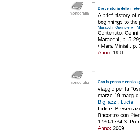
Breve storia della meteo
monografia
A brief history of
beginnings to the
Maracchi, Giampiero
M
Contenuto: Cenni s
Maracchi, p. 5-29;
/ Mara Miniati, p.
Anno:
1991
Con la penna e con lo sg
monografia
viaggio per la To
marzo-19 maggio
Bigliazzi, Lucia
Indice: Presentazi
l'incontro con Pier
1730-1734 3. Prime
Anno:
2009