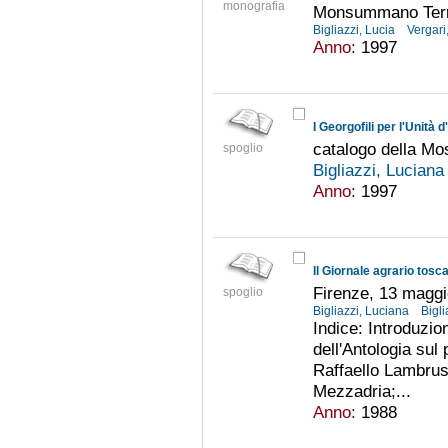
monografia
Monsummano Terme
Bigliazzi, Lucia
Vergari
Anno:
1997
I Georgofili per l'Unità d'
catalogo della Mo
spoglio
Bigliazzi, Lucian
Anno:
1997
Il Giornale agrario tosc
Firenze, 13 maggi
spoglio
Bigliazzi, Luciana
Bigli
Indice: Introduzion
dell'Antologia sul 
Raffaello Lambrusc
Mezzadria;...
Anno:
1988