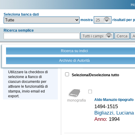
H
Seleziona banca dati
25
mostra
risultati per 
Ricerca semplice
Tutti i campi
Ricerca su indici
Archivio di Autorità
Tutto
+
Stampa - Email - Export
Utilizzare la checkbox di
Seleziona/Deseleziona tutto
selezione a fianco di
ciascun documento per
attivare le funzionalità di
stampa, invio email ed
export.
Aldo Manuzio tipografo
monografia
1494-1515
Bigliazzi, Lucian
Anno:
1994