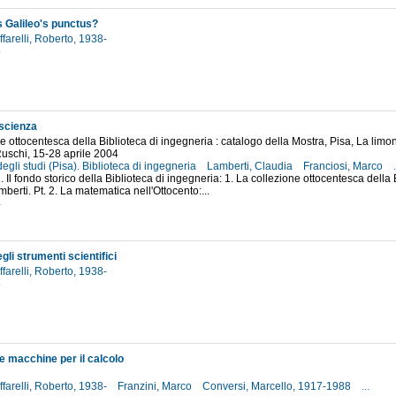
s Galileo's punctus?
farelli, Roberto, 1938-
5
a scienza
ne ottocentesca della Biblioteca di ingegneria : catalogo della Mostra, Pisa, La lim
Ruschi, 15-28 aprile 2004
degli studi (Pisa). Biblioteca di ingegneria
Lamberti, Claudia
Franciosi, Marco
.
1. Il fondo storico della Biblioteca di ingegneria: 1. La collezione ottocentesca della 
berti. Pt. 2. La matematica nell'Ottocento:...
4
gli strumenti scientifici
farelli, Roberto, 1938-
3
e macchine per il calcolo
farelli, Roberto, 1938-
Franzini, Marco
Conversi, Marcello, 1917-1988
...