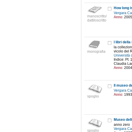
How long i
Vergara Caf
manoscritto/
Anno:
200
dattiloscritto
I libri dell
la collezio
vicolo del 
monografia
Università 
Indice: Pt. 
Claudia Lam
Anno:
200
Il museo de
Vergara Caf
Anno:
199
spoglio
Museo dell
anno zero
Vergara Caf
spoglio