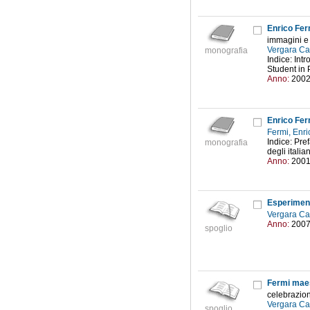
Enrico Fer
immagini e 
Vergara Caf
monografia
Indice: Int
Student in P
Anno:
200
Enrico Ferm
Fermi, Enr
Indice: Pre
monografia
degli italia
Anno:
200
Esperiment
Vergara Caf
Anno:
200
spoglio
Fermi maes
celebrazion
Vergara Caf
spoglio