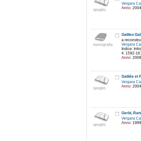
Vergara Caf
Anno:
200
spoglio
Galileo Gal
a reconstru
Vergara Caf
monografia
Indice: Int
4. 1592-161
Anno:
200
Galilée et 
Vergara Caf
Anno:
200
spoglio
Gerbi, Rani
Vergara Caf
Anno:
199
spoglio