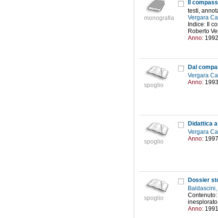
Il compasso
testi, annot
Vergara Caf
monografia
Indice: Il c
Roberto Ver
Anno:
199
Dal compass
Vergara Caf
Anno:
199
spoglio
Didattica 
Vergara Caf
Anno:
199
spoglio
Dossier sto
Baldascini
Contenuto: 
spoglio
inesplorato 
Anno:
199