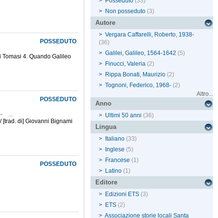
>
Posseduto
(33)
>
Non posseduto
(3)
Autore
>
Vergara Caffarelli, Roberto, 1938-
POSSEDUTO
(36)
>
Galilei, Galileo, 1564-1642
(5)
orgi Tomasi 4. Quando Galileo
>
Finucci, Valeria
(2)
>
Rippa Bonati, Maurizio
(2)
>
Tognoni, Federico, 1968-
(2)
Altro...
POSSEDUTO
Anno
9-
...
>
Ultimi 50 anni
(36)
/ [trad. di] Giovanni Bignami
Lingua
>
Italiano
(33)
>
Inglese
(5)
>
Francese
(1)
POSSEDUTO
>
Latino
(1)
Editore
>
Edizioni ETS
(3)
>
ETS
(2)
>
Associazione storie locali Santa