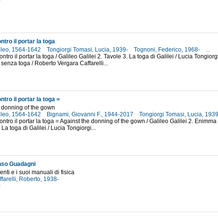
4
ntro il portar la toga
lileo, 1564-1642
Tongiorgi Tomasi, Lucia, 1939-
Tognoni, Federico, 1968-
...
ontro il portar la toga / Galileo Galilei 2. Tavole 3. La toga di Galilei / Lucia Tongi
 senza toga / Roberto Vergara Caffarelli...
5
ntro il portar la toga =
 donning of the gown
lileo, 1564-1642
Bignami, Giovanni F., 1944-2017
Tongiorgi Tomasi, Lucia, 193
Contro il portar la toga = Against the donning of the gown / Galileo Galilei 2. Enimma 
 La toga di Galilei / Lucia Tongiorgi...
9
nso Guadagni
enti e i suoi manuali di fisica
farelli, Roberto, 1938-
0