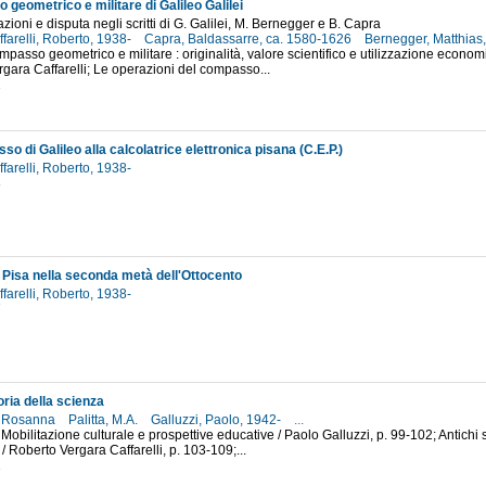
 geometrico e militare di Galileo Galilei
azioni e disputa negli scritti di G. Galilei, M. Bernegger e B. Capra
farelli, Roberto, 1938-
Capra, Baldassarre, ca. 1580-1626
Bernegger, Matthia
ompasso geometrico e militare : originalità, valore scientifico e utilizzazione econom
gara Caffarelli; Le operazioni del compasso...
2
o di Galileo alla calcolatrice elettronica pisana (C.E.P.)
farelli, Roberto, 1938-
3
a Pisa nella seconda metà dell'Ottocento
farelli, Roberto, 1938-
7
ria della scienza
, Rosanna
Palitta, M.A.
Galluzzi, Paolo, 1942-
...
Mobilitazione culturale e prospettive educative / Paolo Galluzzi, p. 99-102; Antichi s
/ Roberto Vergara Caffarelli, p. 103-109;...
1