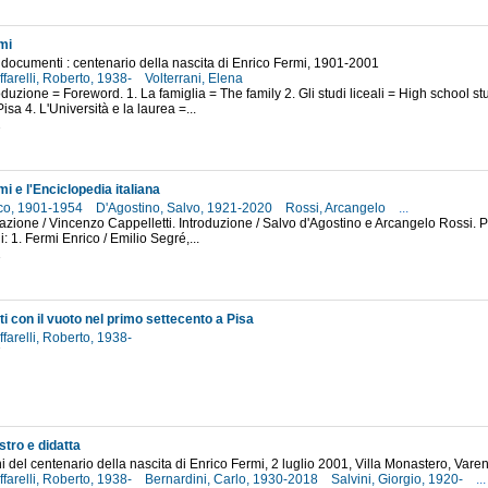
mi
documenti : centenario della nascita di Enrico Fermi, 1901-2001
farelli, Roberto, 1938-
Volterrani, Elena
roduzione = Foreword. 1. La famiglia = The family 2. Gli studi liceali = High school s
isa 4. L'Università e la laurea =...
2
i e l'Enciclopedia italiana
ico, 1901-1954
D'Agostino, Salvo, 1921-2020
Rossi, Arcangelo
...
fazione / Vincenzo Cappelletti. Introduzione / Salvo d'Agostino e Arcangelo Rossi. Pt
ni: 1. Fermi Enrico / Emilio Segré,...
1
i con il vuoto nel primo settecento a Pisa
farelli, Roberto, 1938-
7
tro e didatta
i del centenario della nascita di Enrico Fermi, 2 luglio 2001, Villa Monastero, Vare
farelli, Roberto, 1938-
Bernardini, Carlo, 1930-2018
Salvini, Giorgio, 1920-
...