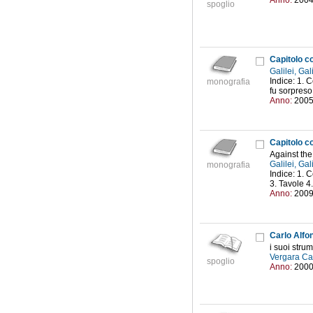
Anno:
200
spoglio
Capitolo co
Galilei, Ga
Indice: 1. C
monografia
fu sorpreso
Anno:
200
Capitolo co
Against the
Galilei, Ga
monografia
Indice: 1. 
3. Tavole 4.
Anno:
200
Carlo Alfo
i suoi strum
Vergara Caf
spoglio
Anno:
200