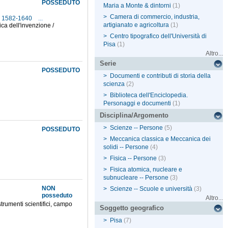
POSSEDUTO
Maria a Monte & dintorni
(1)
>
Camera di commercio, industria,
s, 1582-1640
...
artigianato e agricoltura
(1)
ica dell'invenzione /
>
Centro tipografico dell'Università di
Pisa
(1)
Altro...
Serie
POSSEDUTO
>
Documenti e contributi di storia della
scienza
(2)
>
Biblioteca dell'Enciclopedia.
Personaggi e documenti
(1)
Disciplina/Argomento
>
Scienze -- Persone
(5)
POSSEDUTO
>
Meccanica classica e Meccanica dei
solidi -- Persone
(4)
>
Fisica -- Persone
(3)
>
Fisica atomica, nucleare e
subnucleare -- Persone
(3)
NON
>
Scienze -- Scuole e università
(3)
posseduto
Altro...
trumenti scientifici, campo
Soggetto geografico
>
Pisa
(7)