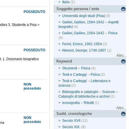
>
Italia
(1)
Soggetto persona / ente
POSSEDUTO
>
Università degli studi (Pisa)
(6)
>
Galilei, Galileo, 1564-1642 -- Aspetti
tudies 3. Studente a Pisa =
biografici
(4)
>
Galilei, Galileo, 1564-1642 -- Fisica
(4)
>
Fermi, Enrico, 1901-1954
(3)
POSSEDUTO
>
Atwood, George, 1746-1807
(1)
Altro...
. 1. Dizionario biografico
Keyword
>
Strumenti -- Fisica
(4)
>
Testi e Carteggi -- Fisica
(2)
>
Testi e Carteggi -- Letteratura e
NON
scienza
(2)
posseduto
>
Bibliografie e cataloghi -- Scienze --
Cataloghi di biblioteche e archivi
(1)
>
Iconografia -- Ritratti
(1)
Altro...
Sudd. cronologiche
NON
>
Secolo XVII
(12)
posseduto
nna
>
Secolo XIX.
(8)