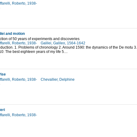
farelli, Roberto, 1938-
4
ilei and motion
ction of 50 years of experiments and discoveries
farelli, Roberto, 1938-
Galilei, Galileo, 1564-1642
roduction. 1. Problems of chronology 2. Around 1590: the dynamics of the De motu
0: The best eighteen years of my life 5....
9
Pise
farelli, Roberto, 1938-
Chevallier, Delphine
4
eri
farelli, Roberto, 1938-
9