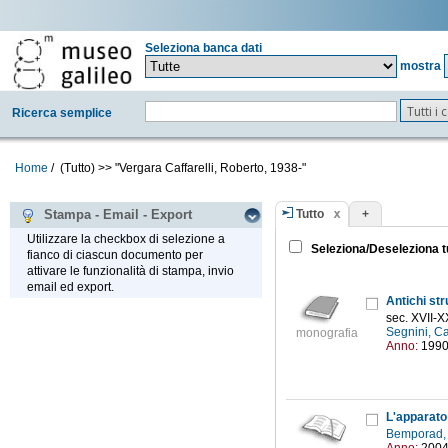
Seleziona banca dati
mostra
Tutti i
Ricerca semplice
Home
/
(Tutto)
>>
"Vergara Caffarelli, Roberto, 1938-"
Tutto
+
Stampa - Email - Export
Utilizzare la checkbox di selezione a
Seleziona/Deseleziona t
fianco di ciascun documento per
attivare le funzionalità di stampa, invio
email ed export.
Antichi str
sec. XVII-X
Segnini, Ca
monografia
Anno:
199
L'apparato
Bemporad,