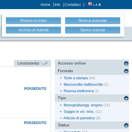
Home
Info
Contattaci
A
A
A
Ricerca su indici
Ricerca avanzata
Archivio di Autorità
Storico ricerche
Accesso online
Lista(tabella)
Formato
>
Testo a stampa
(34)
>
Manoscritto/ dattiloscritto
(1)
POSSEDUTO
>
Risorsa elettronica
(1)
Tipo
>
Monografia/ogg. singolo
(16)
>
Saggio in vol. misc.
(11)
>
Articolo di periodico
(9)
POSSEDUTO
Status