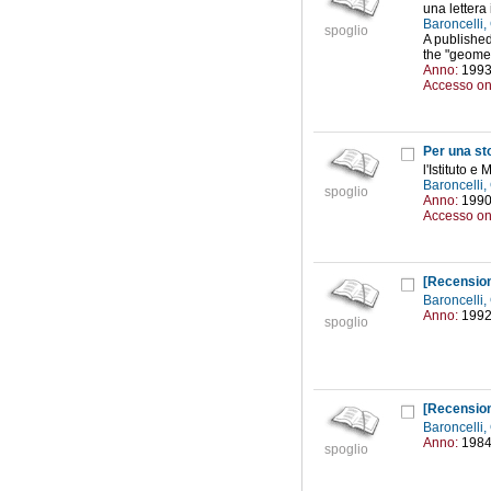
una lettera 
Baroncelli
spoglio
A published 
the "geomet
Anno:
199
Accesso on
Per una stor
l'Istituto e
Baroncelli
spoglio
Anno:
199
Accesso on
[Recensio
Baroncelli
Anno:
199
spoglio
[Recensio
Baroncelli
Anno:
198
spoglio