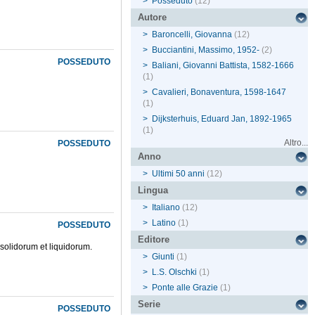
>
Posseduto
(12)
Autore
>
Baroncelli, Giovanna
(12)
>
Bucciantini, Massimo, 1952-
(2)
POSSEDUTO
>
Baliani, Giovanni Battista, 1582-1666
(1)
>
Cavalieri, Bonaventura, 1598-1647
(1)
>
Dijksterhuis, Eduard Jan, 1892-1965
(1)
Altro...
POSSEDUTO
Anno
>
Ultimi 50 anni
(12)
Lingua
>
Italiano
(12)
>
Latino
(1)
POSSEDUTO
Editore
 solidorum et liquidorum.
>
Giunti
(1)
>
L.S. Olschki
(1)
>
Ponte alle Grazie
(1)
Serie
POSSEDUTO