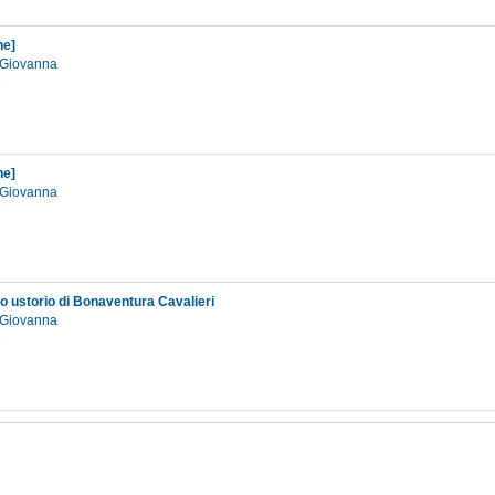
ne]
, Giovanna
3
ne]
, Giovanna
3
o ustorio di Bonaventura Cavalieri
, Giovanna
3