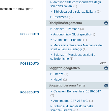
>
Archivio della corrispondenza degli
scienziati italiani
(1)
invention of a new spiral:
>
Biblioteca della scienza italiana
(1)
>
Riferimenti
(1)
Disciplina/Argomento
>
Scienze -- Persone
(3)
POSSEDUTO
>
Astronomia -- Studi specifici
(1)
>
Geometria -- Persone
(1)
>
Meccanica classica e Meccanica dei
solidi -- Testi e Carteggi
(1)
>
Scienze -- Musei, esposizioni e
collezionismo
(1)
Altro...
POSSEDUTO
Soggetto geografico
>
Firenze
(1)
>
Napoli
(1)
Soggetto persona / ente
>
Cavalieri, Bonaventura, 1598-1647
POSSEDUTO
(2)
>
Archimedes, 287-212 a.C.
(1)
>
Istituto e Museo di storia della
scienza (Firenze)
(1)