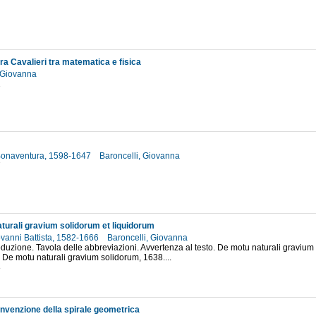
7
a Cavalieri tra matematica e fisica
, Giovanna
2
 Bonaventura, 1598-1647
Baroncelli, Giovanna
7
turali gravium solidorum et liquidorum
ovanni Battista, 1582-1666
Baroncelli, Giovanna
roduzione. Tavola delle abbreviazioni. Avvertenza al testo. De motu naturali gravium
De motu naturali gravium solidorum, 1638....
8
'invenzione della spirale geometrica