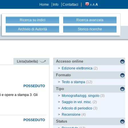
Home
Info
Contattaci
A
A
A
Ricerca su indici
Ricerca avanzata
Archivio di Autorità
Storico ricerche
Accesso online
Lista(tabella)
>
Edizione elettronica
(2)
Formato
>
Testo a stampa
(12)
POSSEDUTO
Tipo
i e opere a stampa 3. Gli
>
Monografia/ogg. singolo
(3)
>
Saggio in vol. misc.
(2)
>
Articolo di periodico
(3)
>
Recensione
(4)
POSSEDUTO
Status