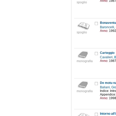
Anno:
198
spoglio
Bonaventur
Baroncelli
Anno:
199
spoglio
Carteggio
Cavalieri,
Anno:
198
monografia
De motu na
Baliani, Gi
Indice: Int
monografia
Appendice: 
Anno:
199
Intorno all