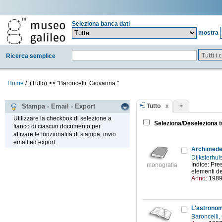
Seleziona banca dati
mostra
Tutti i
Ricerca semplice
Home
/
(Tutto)
>>
"Baroncelli, Giovanna."
Tutto
+
Stampa - Email - Export
Utilizzare la checkbox di selezione a
Seleziona/Deseleziona t
fianco di ciascun documento per
attivare le funzionalità di stampa, invio
email ed export.
Archimed
Dijksterhu
Indice: Pre
monografia
elementi del
Anno:
198
L'astronomi
Baroncelli