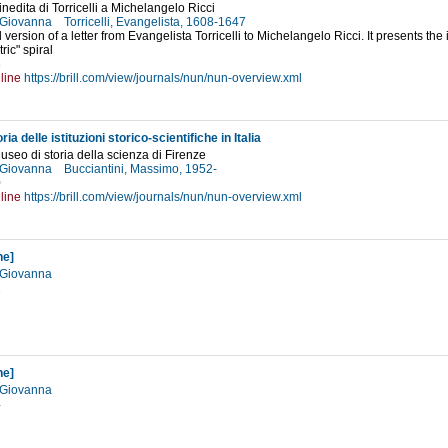
inedita di Torricelli a Michelangelo Ricci
, Giovanna
Torricelli, Evangelista, 1608-1647
version of a letter from Evangelista Torricelli to Michelangelo Ricci. It presents the 
ric" spiral
3
line
https://brill.com/view/journals/nun/nun-overview.xml
ia delle istituzioni storico-scientifiche in Italia
 Museo di storia della scienza di Firenze
, Giovanna
Bucciantini, Massimo, 1952-
0
line
https://brill.com/view/journals/nun/nun-overview.xml
ne]
, Giovanna
2
ne]
, Giovanna
4