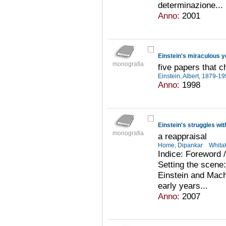
determinazione...
Anno:
2001
Einstein's miraculous y
monografia
five papers that 
Einstein, Albert, 1879-1
Anno:
1998
Einstein's struggles wi
monografia
a reappraisal
Home, Dipankar
Whita
Indice: Foreword /
Setting the scene
Einstein and Mach
early years...
Anno:
2007