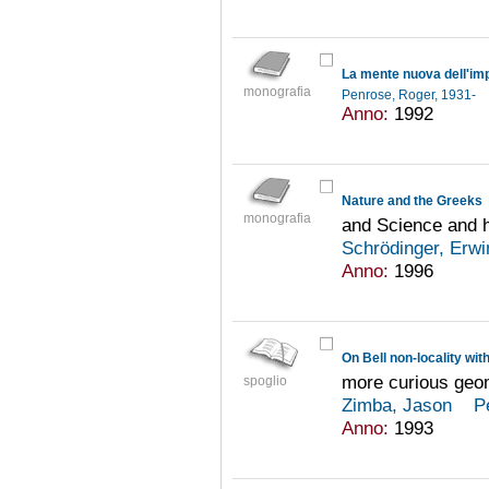
La mente nuova dell'im
monografia
Penrose, Roger, 1931-
Anno:
1992
Nature and the Greeks
monografia
and Science and
Schrödinger, Erw
Anno:
1996
On Bell non-locality wit
more curious geo
spoglio
Zimba, Jason
P
Anno:
1993