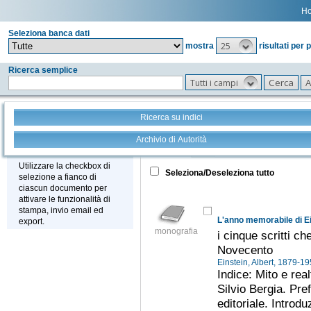
H
Seleziona banca dati
25
mostra
risultati per 
Ricerca semplice
Tutti i campi
Ricerca su indici
Archivio di Autorità
Tutto
+
Stampa - Email - Export
Utilizzare la checkbox di
Seleziona/Deseleziona tutto
selezione a fianco di
ciascun documento per
attivare le funzionalità di
stampa, invio email ed
L'anno memorabile di E
export.
monografia
i cinque scritti ch
Novecento
Einstein, Albert, 1879-1
Indice: Mito e real
Silvio Bergia. Pre
editoriale. Introdu