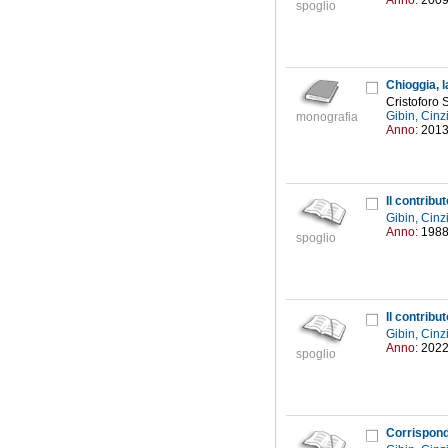
Anno:
200
spoglio
Chioggia, l
Cristoforo 
Gibin, Cinz
monografia
Anno:
201
Il contribu
Gibin, Cinz
Anno:
198
spoglio
Gibin, Cinz
Anno:
202
spoglio
Corrispond