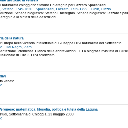
one del Golfo di Venezia
el naturalista chioggiotto Stefano Chiereghin per Lazzaro Spallanzani
, Stefano, 1745-1820
Spallanzani, Lazzaro, 1729-1799
Gibin, Cinzio
roduzione. Scheda biografica: Stefano Chiereghin. Scheda biografica: Lazzaro Spallan
reghin e la sintesi delle descrizioni...
7
ia della natura
l'Europa nella vicenda intellettuale di Giuseppe Olivi naturalista del Settecento
io
Del Negro, Piero
sentazione. Premessa. Elenco delle abbreviazioni. 1. La biografia rivisitata di Giuse
elazionale di Olivi 3. Olivi scienziato...
4
livi
sta veneto
io
6
ronese: matematica, filosofia, politica e tutela della Laguna
 studi, Sottomarina di Chioggia, 23 maggio 2003
io
4