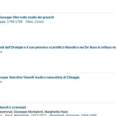
Giuseppe Olivi sullo studio dei granchi
seppe, 1769-1795
Gibin, Cinzio
7
i dall'Orologio e il suo pensiero scientifico-filosofico nel De fluxu et refluxu m
io
seppe Valentino Vianelli medico-naturalista di Chioggia
io
6
ilosofi e scienziati
eymonat, Giuseppe Montalenti, Margherita Hack
io
Hack, Margherita, 1922-2013
Montalenti, Giuseppe, 1904-1990
...