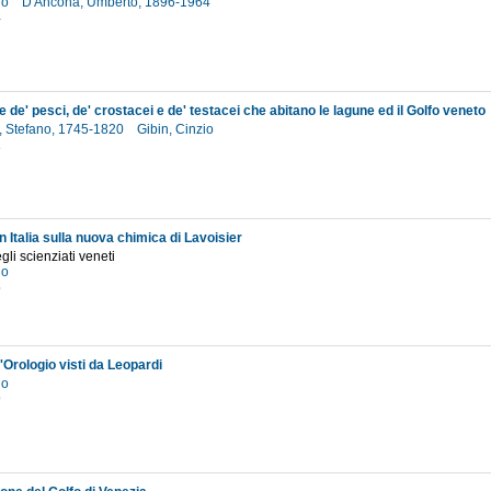
io
D'Ancona, Umberto, 1896-1964
4
 de' pesci, de' crostacei e de' testacei che abitano le lagune ed il Golfo veneto
, Stefano, 1745-1820
Gibin, Cinzio
1
 in Italia sulla nuova chimica di Lavoisier
gli scienziati veneti
io
5
l'Orologio visti da Leopardi
io
9