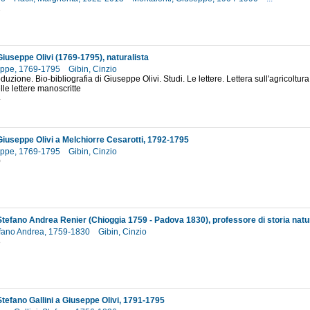
2
Giuseppe Olivi (1769-1795), naturalista
seppe, 1769-1795
Gibin, Cinzio
oduzione. Bio-bibliografia di Giuseppe Olivi. Studi. Le lettere. Lettera sull'agricoltura
lle lettere manoscritte
4
 Giuseppe Olivi a Melchiorre Cesarotti, 1792-1795
seppe, 1769-1795
Gibin, Cinzio
0
 Stefano Andrea Renier (Chioggia 1759 - Padova 1830), professore di storia natu
efano Andrea, 1759-1830
Gibin, Cinzio
3
Stefano Gallini a Giuseppe Olivi, 1791-1795