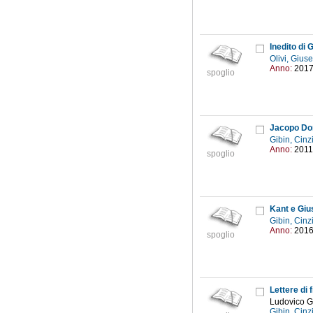
Inedito di 
Olivi, Giu
Anno:
201
spoglio
Jacopo Dond
Gibin, Cinz
Anno:
2011
spoglio
Kant e Giu
Gibin, Cinz
Anno:
201
spoglio
Lettere di f
Ludovico G
Gibin, Cinz