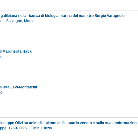
galileiana nella ricerca di biologia marina del maestro Sergio Varagnolo
io
Salvagno, Marco
9
 di Margherita Hack
io
3
di Rita Levi-Montalcini
io
3
Giuseppe Olivi su animali e piante dell'estuario veneto e sulla sua conformazione
seppe, 1769-1795
Gibin, Cinzio
8