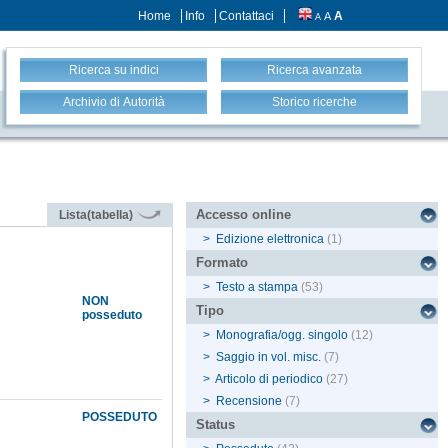
Home
Info
Contattaci
A
A
A
Ricerca su indici
Ricerca avanzata
Archivio di Autorità
Storico ricerche
Accesso online
Lista(tabella)
>
Edizione elettronica
(1)
Formato
>
Testo a stampa
(53)
NON
Tipo
posseduto
>
Monografia/ogg. singolo
(12)
>
Saggio in vol. misc.
(7)
>
Articolo di periodico
(27)
>
Recensione
(7)
POSSEDUTO
Status