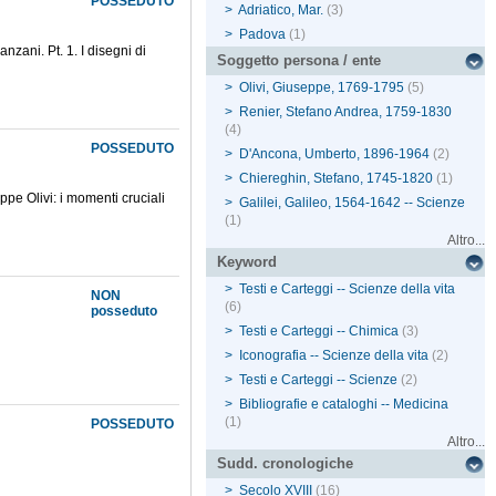
POSSEDUTO
>
Adriatico, Mar.
(3)
>
Padova
(1)
zani. Pt. 1. I disegni di
Soggetto persona / ente
>
Olivi, Giuseppe, 1769-1795
(5)
>
Renier, Stefano Andrea, 1759-1830
(4)
POSSEDUTO
>
D'Ancona, Umberto, 1896-1964
(2)
>
Chiereghin, Stefano, 1745-1820
(1)
ppe Olivi: i momenti cruciali
>
Galilei, Galileo, 1564-1642 -- Scienze
(1)
Altro...
Keyword
>
Testi e Carteggi -- Scienze della vita
NON
(6)
posseduto
>
Testi e Carteggi -- Chimica
(3)
>
Iconografia -- Scienze della vita
(2)
>
Testi e Carteggi -- Scienze
(2)
>
Bibliografie e cataloghi -- Medicina
(1)
POSSEDUTO
Altro...
Sudd. cronologiche
>
Secolo XVIII
(16)