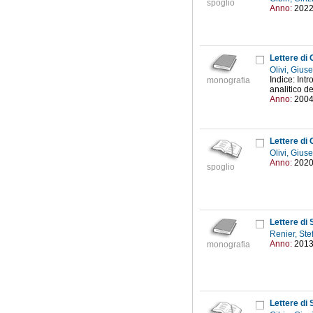
spoglio
Anno:
202
Lettere di 
Olivi, Giu
Indice: Intr
monografia
analitico de
Anno:
200
Lettere di
Olivi, Giu
Anno:
202
spoglio
Lettere di
Renier, St
Anno:
201
monografia
Lettere di 