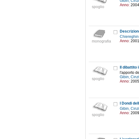
Gibin, Cinz
Anno:
200
spoglio
Descrizione
Chiereghin
Anno:
200
monografia
Il dibattito
l'apporto de
Gibin, Cinz
spoglio
Anno:
200
I Dondi del
Gibin, Cinz
Anno:
200
spoglio