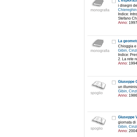
L'esplorazi
i disegni d
Chiereghin
monografia
Indice: Int
Stefano Chie
Anno:
199
La geometr
Chioggia e 
Gibin, Cinz
monografia
Indice: Pre
2. La rete r
Anno:
199
Giuseppe O
un illumini
Gibin, Cinz
spoglio
Anno:
198
Giuseppe Ve
giornata di
Gibin, Cinz
spoglio
Anno:
200