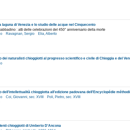
9
a laguna di Venezia e lo studio delle acque nel Cinquecento
Sabbadino : atti delle celebrazioni del 450° anniversario della morte
io
Ravagnan, Sergio
Elia, Alberto
3
to dei naturalisti chioggiotti al progresso scientifico e civile di Chioggia e del Ve
io
8
io
Coi, Giovanni, sec. XVIII
Poli, Pietro, sec. XVIII
2
enti chioggiotti di Umberto D'Ancona