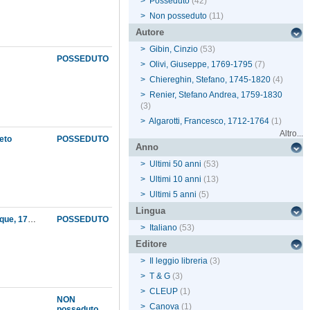
>
Posseduto
(42)
>
Non posseduto
(11)
Autore
>
Gibin, Cinzio
(53)
POSSEDUTO
>
Olivi, Giuseppe, 1769-1795
(7)
>
Chiereghin, Stefano, 1745-1820
(4)
>
Renier, Stefano Andrea, 1759-1830
(3)
>
Algarotti, Francesco, 1712-1764
(1)
Altro...
neto
POSSEDUTO
Anno
>
Ultimi 50 anni
(53)
>
Ultimi 10 anni
(13)
>
Ultimi 5 anni
(5)
Lingua
Il contributo dell'intellettualità chioggiotta all'edizione padovana dell'Encyclopédie méthodique, 1784-1817
POSSEDUTO
>
Italiano
(53)
Editore
>
Il leggio libreria
(3)
>
T & G
(3)
>
CLEUP
(1)
NON
>
Canova
(1)
posseduto