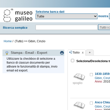
Seleziona banca dati
mostra
Tutti i
Ricerca semplice
Home
/
(Tutto)
>>
Gibin, Cinzio
Tutto
+
Stampa - Email - Export
Utilizzare la checkbox di selezione a
Seleziona/Deseleziona t
fianco di ciascun documento per
attivare le funzionalità di stampa, invio
email ed export.
1830-1859: 
Gibin, Cinz
Anno:
201
spoglio
Anco Chioza
Gibin, Cinz