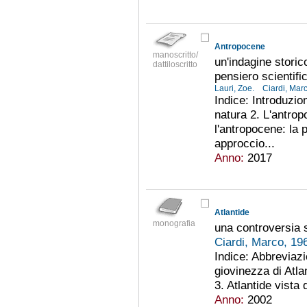
Antropocene
manoscritto/
un'indagine storico
dattiloscritto
pensiero scientifi
Lauri, Zoe.
Ciardi, Mar
Indice: Introduzio
natura 2. L'antro
l'antropocene: la 
approccio...
Anno:
2017
Atlantide
monografia
una controversia 
Ciardi, Marco, 19
Indice: Abbreviazi
giovinezza di Atlan
3. Atlantide vista d
Anno:
2002