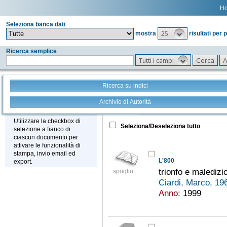
H
Seleziona banca dati
25
mostra
risultati per 
Ricerca semplice
Tutti i campi
Ricerca su indici
Archivio di Autorità
Tutto
+
Stampa - Email - Export
Utilizzare la checkbox di
Seleziona/Deseleziona tutto
selezione a fianco di
ciascun documento per
attivare le funzionalità di
stampa, invio email ed
L'800
export.
trionfo e maledizi
spoglio
Ciardi, Marco, 19
Anno:
1999