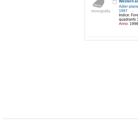
Western a
Adler plan
1997
...
monografia
Indice: For
quadrants 3
Anno:
199