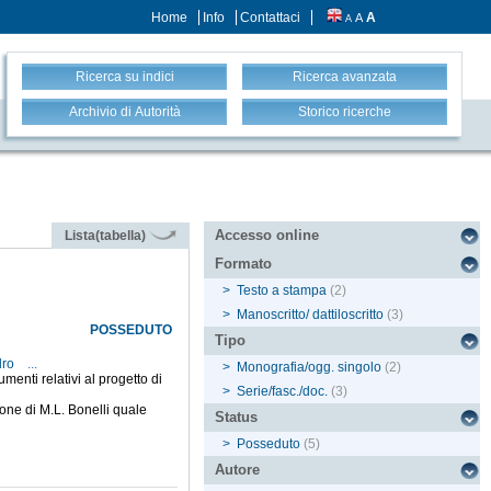
Home
Info
Contattaci
A
A
A
Ricerca su indici
Ricerca avanzata
Archivio di Autorità
Storico ricerche
Accesso online
Lista(tabella)
Formato
>
Testo a stampa
(2)
>
Manoscritto/ dattiloscritto
(3)
POSSEDUTO
Tipo
dro
...
>
Monografia/ogg. singolo
(2)
enti relativi al progetto di
>
Serie/fasc./doc.
(3)
ione di M.L. Bonelli quale
Status
>
Posseduto
(5)
Autore