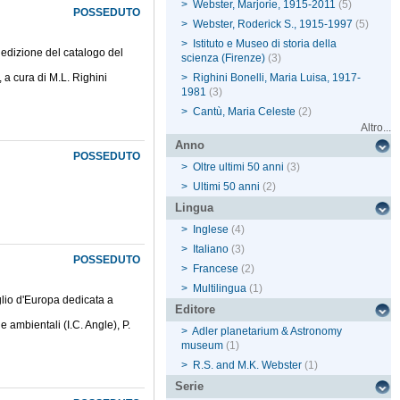
>
Webster, Marjorie, 1915-2011
(5)
POSSEDUTO
>
Webster, Roderick S., 1915-1997
(5)
>
Istituto e Museo di storia della
 edizione del catalogo del
scienza (Firenze)
(3)
, a cura di M.L. Righini
>
Righini Bonelli, Maria Luisa, 1917-
1981
(3)
>
Cantù, Maria Celeste
(2)
Altro...
Anno
POSSEDUTO
>
Oltre ultimi 50 anni
(3)
>
Ultimi 50 anni
(2)
Lingua
>
Inglese
(4)
>
Italiano
(3)
POSSEDUTO
>
Francese
(2)
>
Multilingua
(1)
glio d'Europa dedicata a
Editore
e ambientali (I.C. Angle), P.
>
Adler planetarium & Astronomy
museum
(1)
>
R.S. and M.K. Webster
(1)
Serie