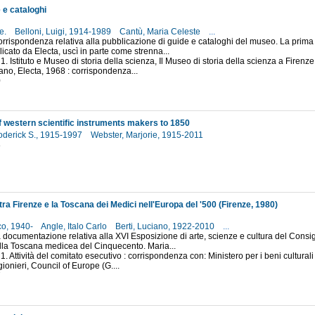
 e cataloghi
e.
Belloni, Luigi, 1914-1989
Cantù, Maria Celeste
...
rrispondenza relativa alla pubblicazione di guide e cataloghi del museo. La prima
icato da Electa, uscì in parte come strenna...
1. Istituto e Museo di storia della scienza, Il Museo di storia della scienza a Firenze
lano, Electa, 1968 : corrispondenza...
0
f western scientific instruments makers to 1850
oderick S., 1915-1997
Webster, Marjorie, 1915-2011
8
ra Firenze e la Toscana dei Medici nell'Europa del '500 (Firenze, 1980)
co, 1940-
Angle, Italo Carlo
Berti, Luciano, 1922-2010
...
 documentazione relativa alla XVI Esposizione di arte, scienze e cultura del Consi
lla Toscana medicea del Cinquecento. Maria...
1. Attività del comitato esecutivo : corrispondenza con: Ministero per i beni culturali 
gionieri, Council of Europe (G....
7