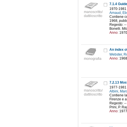
7.1.4 Guide
1970-1981
manoscritto/
Arnaud, Eb
dattiloscritto
Contiene co
1968, pubbl
Regesto: -- 
Bonelli. Mi
Anno:
197
An index o
Webster, R
Anno:
196
monografia
7.2.13 Most
1977-1981
manoscritto/
Albini, Mar
dattiloscritto
Contiene la
Firenze e a
Regesto: -- 
Prini, P. Ra
Anno:
197