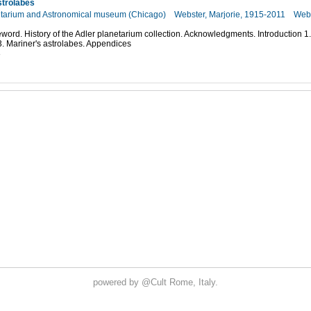
strolabes
etarium and Astronomical museum (Chicago)
Webster, Marjorie, 1915-2011
Webs
eword. History of the Adler planetarium collection. Acknowledgments. Introduction 1.
. Mariner's astrolabes. Appendices
8
powered by
@Cult
Rome, Italy.