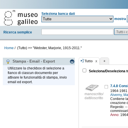
Seleziona banca dati
mostra
Tutti i
Ricerca semplice
Home
/
(Tutto)
>>
"Webster, Marjorie, 1915-2011."
Tutto
+
Stampa - Email - Export
Utilizzare la checkbox di selezione a
Seleziona/Deseleziona t
fianco di ciascun documento per
attivare le funzionalità di stampa, invio
email ed export.
7.4.8 Consi
1964-1981
manoscritto/
Alverny, M
dattiloscritto
Contiene la
creazione 
Regesto: --
commissaria
Anno:
196