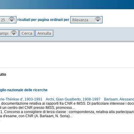
25
Rilevanza
risultati per pagina ordinati per
 campi
utto
glio nazionale delle ricerche
arie-Thérèse d', 1903-1991
Archi, Gian Gualberto, 1908-1997
Barlaam, Alessan
 documentazione relativa ai rapporti fra CNR e IMSS. Di particolare interesse i docum
di un centro del CNR presso IMSS, promosso...
 1. Concorso a consigliere di terza classe : corrispondenza, relativa alla partecipaz
 d'esame, con CNR (A. Barlaam, N. Soria)...
4