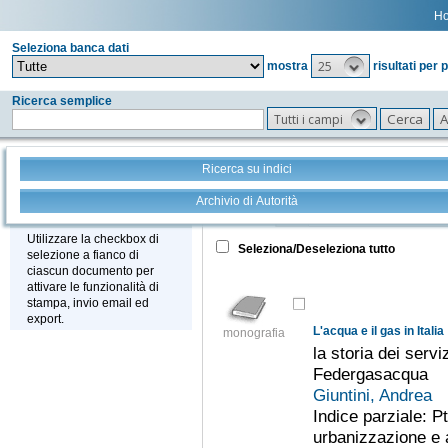
H
Seleziona banca dati
25
mostra
risultati per 
Ricerca semplice
Tutti i campi
Ricerca su indici
Archivio di Autorità
Tutto
+
Stampa - Email - Export
Utilizzare la checkbox di
Seleziona/Deseleziona tutto
selezione a fianco di
ciascun documento per
attivare le funzionalità di
stampa, invio email ed
export.
L'acqua e il gas in Italia
monografia
la storia dei servi
Federgasacqua
Giuntini, Andrea
Indice parziale: P
urbanizzazione e 