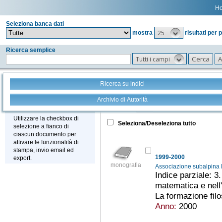
H
Seleziona banca dati
25
mostra
risultati per 
Ricerca semplice
Tutti i campi
Ricerca su indici
Archivio di Autorità
Tutto
+
Stampa - Email - Export
Utilizzare la checkbox di
Seleziona/Deseleziona tutto
selezione a fianco di
ciascun documento per
attivare le funzionalità di
stampa, invio email ed
1999-2000
export.
monografia
Associazione subalpina
Indice parziale: 3
matematica e nell'
La formazione filos
Anno:
2000