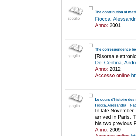
Fiocca, Alessand
spoglio
Anno:
2001
[Risorsa elettroni
spoglio
Del Centina, And
Anno:
2012
Accesso online
ht
Fiocca, Alessandra
Nag
spoglio
In late November 
arrived in Paris. 
his two previous P
Anno:
2009