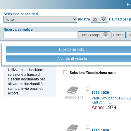
H
Seleziona banca dati
25
mostra
risultati per 
Ricerca semplice
Tutti i campi
Ricerca su indici
Archivio di Autorità
Tutto
+
Stampa - Email - Export
Utilizzare la checkbox di
Seleziona/Deseleziona tutto
selezione a fianco di
ciascun documento per
attivare le funzionalità di
stampa, invio email ed
1919-1929
export.
monografia
Pauli, Wolfgang, 1900-
Karl von.
...
Anno:
1979
1930-1939