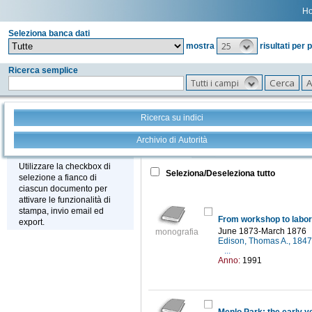
H
Seleziona banca dati
25
mostra
risultati per 
Ricerca semplice
Tutti i campi
Ricerca su indici
Archivio di Autorità
Tutto
+
Stampa - Email - Export
Utilizzare la checkbox di
Seleziona/Deseleziona tutto
selezione a fianco di
ciascun documento per
attivare le funzionalità di
stampa, invio email ed
From workshop to labor
export.
June 1873-March 1876
monografia
Edison, Thomas A., 184
...
Anno:
1991