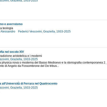
scovini, Graziella, 1933-2025
8
smo e averroismo
lla teologia
, Alessandro
Federici Vescovini, Graziella, 1933-2025
6
sofia nel secolo XIV
tradizione aristotelica e i moderni
scovini, Graziella, 1933-2025
La physica nova o moderna del Basso Medioevo e la storiografia contemporanea 2. I
nto di Angelo da Fossombrone del De tribus...
3
a all'Università di Ferrara nel Quattrocento
scovini, Graziella, 1933-2025
1