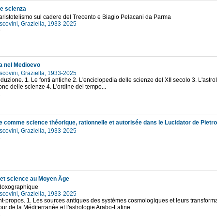
 e scienza
ll'aristotelismo sul cadere del Trecento e Biagio Pelacani da Parma
scovini, Graziella, 1933-2025
9
ia nel Medioevo
scovini, Graziella, 1933-2025
oduzione. 1. Le fonti antiche 2. L'enciclopedia delle scienze del XII secolo 3. L'astro
ione delle scienze 4. L'ordine del tempo...
1
ie comme science théorique, rationnelle et autorisée dans le Lucidator de Pietr
scovini, Graziella, 1933-2025
3
 et science au Moyen Âge
doxographique
scovini, Graziella, 1933-2025
nt-propos. 1. Les sources antiques des systèmes cosmologiques et leurs transformat
our de la Méditerranée et l'astrologie Arabo-Latine...
1