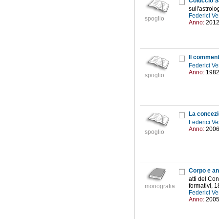
Coluccio S
sull'astrolo
Federici Ve
spoglio
Anno:
201
Il comment
Federici Ve
Anno:
198
spoglio
La concezio
Federici Ve
Anno:
200
spoglio
Corpo e ani
atti del Co
formativi, 
monografia
Federici Ve
Anno:
200