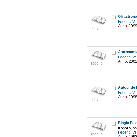
Gli astrono
Federici Ve
Anno:
199
spoglio
Astronomia 
Federici Ve
Anno:
200
spoglio
Autour de 
Federici Ve
Anno:
199
spoglio
Biagio Pel
filosofia, a
Federici Ve
spoglio
Anno:
199