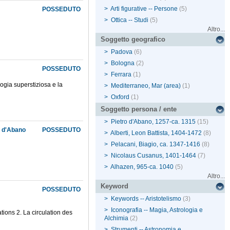
>
Arti figurative -- Persone
(5)
POSSEDUTO
>
Ottica -- Studi
(5)
Altro...
Soggetto geografico
>
Padova
(6)
>
Bologna
(2)
POSSEDUTO
>
Ferrara
(1)
logia superstiziosa e la
>
Mediterraneo, Mar (area)
(1)
>
Oxford
(1)
Soggetto persona / ente
>
Pietro d'Abano, 1257-ca. 1315
(15)
o d'Abano
POSSEDUTO
>
Alberti, Leon Battista, 1404-1472
(8)
>
Pelacani, Biagio, ca. 1347-1416
(8)
>
Nicolaus Cusanus, 1401-1464
(7)
>
Alhazen, 965-ca. 1040
(5)
Altro...
Keyword
POSSEDUTO
>
Keywords -- Aristotelismo
(3)
>
Iconografia -- Magia, Astrologia e
ions 2. La circulation des
Alchimia
(2)
>
Strumenti -- Astronomia e