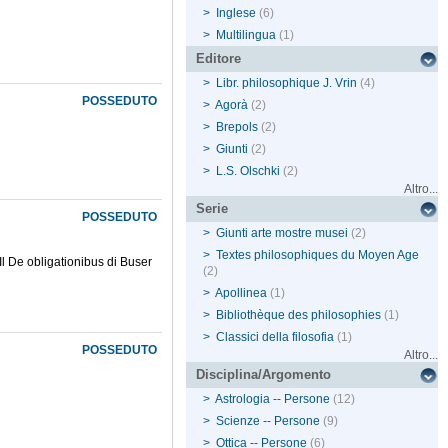
>
Inglese
(6)
>
Multilingua
(1)
Editore
>
Libr. philosophique J. Vrin
(4)
POSSEDUTO
>
Agorà
(2)
>
Brepols
(2)
>
Giunti
(2)
>
L.S. Olschki
(2)
Altro...
Serie
POSSEDUTO
>
Giunti arte mostre musei
(2)
>
Textes philosophiques du Moyen Age
l De obligationibus di Buser
(2)
>
Apollinea
(1)
>
Bibliothèque des philosophies
(1)
>
Classici della filosofia
(1)
POSSEDUTO
Altro...
Disciplina/Argomento
>
Astrologia -- Persone
(12)
>
Scienze -- Persone
(9)
>
Ottica -- Persone
(6)