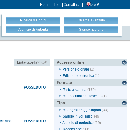
Home
Info
Contattaci
A
A
A
Ricerca su indici
Ricerca avanzata
Archivio di Autorità
Storico ricerche
Accesso online
Lista(tabella)
>
Versione digitale
(1)
>
Edizione elettronica
(1)
Formato
POSSEDUTO
>
Testo a stampa
(170)
>
Manoscritto/ dattiloscritto
(1)
Tipo
>
Monografia/ogg. singolo
(33)
>
Saggio in vol. misc.
(49)
Gli affreschi astrologici del Palazzo Schifanoia e l'astrologia alla corte dei duchi d'Este tra Medioevo e Rinascimento
POSSEDUTO
>
Articolo di periodico
(59)
>
Recensione
(30)