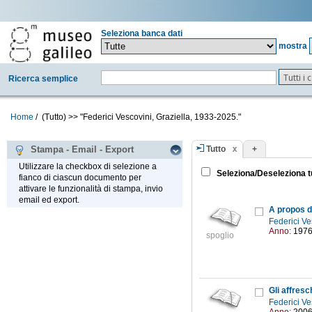
Seleziona banca dati
mostra
Tutti i
Ricerca semplice
Home
/
(Tutto)
>>
"Federici Vescovini, Graziella, 1933-2025."
Tutto
+
Stampa - Email - Export
Utilizzare la checkbox di selezione a
Seleziona/Deseleziona t
fianco di ciascun documento per
attivare le funzionalità di stampa, invio
email ed export.
A propos de
Federici Ve
Anno:
197
spoglio
Federici Ve