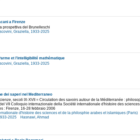
acani a Firenze
a prospettiva del Brunelleschi
scovini, Graziella, 1933-2025
7
arme et l'intelligibilité mathématique
scovini, Graziella, 1933-2025
9
ne dei saperi nel Mediterraneo
 scienze, secoli IX-XVII = Circulation des savoirs autour de la Méditerranée : philoso
ti del VII Colloquio internazionale della Société internationale d'histoire des science
es : Firenze, 16-28 febbraio 2006
ernationale d'histoire des sciences et de la philosphie arabes et islamiques (Paris)
 1933-2025
Hasnawi, Ahmad
3