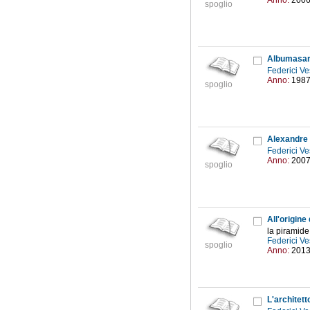
Anno:
200
spoglio
Albumasar 
Federici Ve
Anno:
198
spoglio
Alexandre 
Federici Ve
Anno:
200
spoglio
All'origine 
la piramide
Federici Ve
spoglio
Anno:
201
L'architet