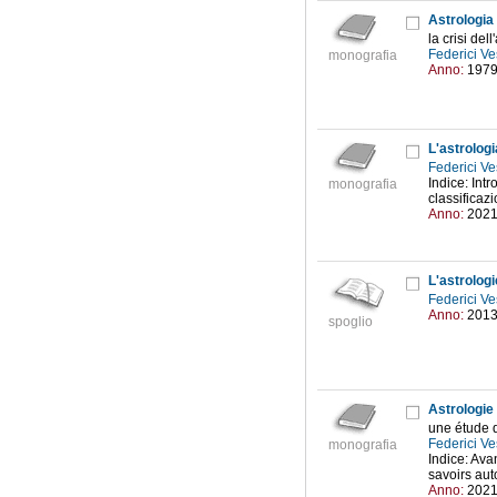
Astrologia
la crisi de
Federici Ve
monografia
Anno:
197
L'astrolog
Federici Ve
Indice: Intr
monografia
classificaz
Anno:
202
L'astrolog
Federici Ve
Anno:
201
spoglio
Astrologie
une étude 
Federici Ve
monografia
Indice: Ava
savoirs aut
Anno:
202