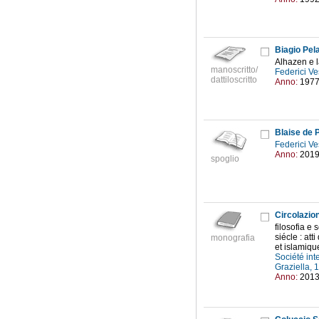
Biagio Pel
Alhazen e l
manoscritto/
Federici Ve
dattiloscritto
Anno:
197
Blaise de P
Federici Ve
Anno:
201
spoglio
Circolazio
filosofia e
siécle : at
monografia
et islamiqu
Société int
Graziella,
Anno:
201