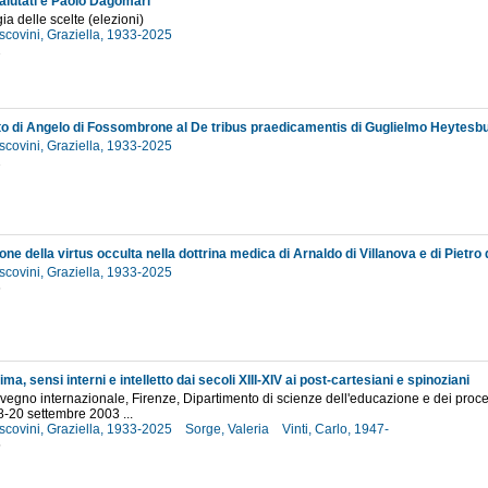
alutati e Paolo Dagomari
gia delle scelte (elezioni)
scovini, Graziella, 1933-2025
2
o di Angelo di Fossombrone al De tribus praedicamentis di Guglielmo Heytesb
scovini, Graziella, 1933-2025
2
ne della virtus occulta nella dottrina medica di Arnaldo di Villanova e di Pietro
scovini, Graziella, 1933-2025
6
ma, sensi interni e intelletto dai secoli XIII-XIV ai post-cartesiani e spinoziani
nvegno internazionale, Firenze, Dipartimento di scienze dell'educazione e dei proces
18-20 settembre 2003 ...
scovini, Graziella, 1933-2025
Sorge, Valeria
Vinti, Carlo, 1947-
5