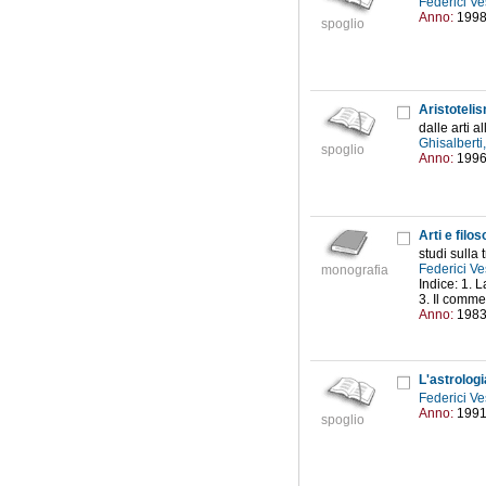
Federici Ve
Anno:
199
spoglio
Aristoteli
dalle arti a
Ghisalberti
spoglio
Anno:
199
Arti e filo
studi sulla 
Federici Ve
monografia
Indice: 1. 
3. Il comme
Anno:
198
L'astrologi
Federici Ve
Anno:
199
spoglio