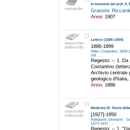
In memoria del prof. A. 
monografia
Grassini, Riccar
Anno:
1907
Lettere (1886-1899)
manoscritto/
1886-1899
dattiloscritto
Pittei, Costantino, 1839
XIX
...
Regesto: -- 1. Da
Costantino (letter
Archivio centrale
geologico d'Italia,.
Anno:
1886
Medicina IX: Storia dell
manoscritto/
[1927]-1950
dattiloscritto
Astegiano, Giovanni
Ga
1873-1937
...
Regesto: -- 1. "Gi