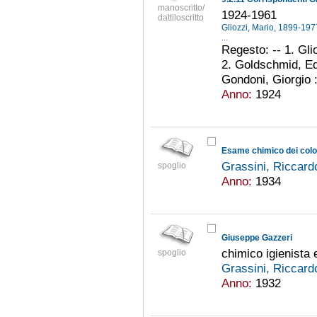
manoscritto/
1924-1961
dattiloscritto
Gliozzi, Mario, 1899-19
...
Regesto: -- 1. Glio
2. Goldschmid, Edg
Gondoni, Giorgio : 
Anno:
1924
Grassini, Riccar
spoglio
Anno:
1934
Giuseppe Gazzeri
chimico igienista 
spoglio
Grassini, Riccar
Anno:
1932