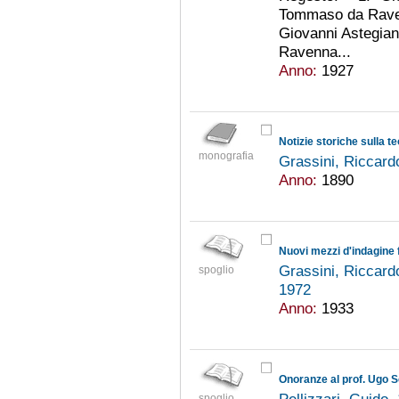
Tommaso da Ravenn
Giovanni Astegian
Ravenna...
Anno:
1927
Notizie storiche sulla t
monografia
Grassini, Riccar
Anno:
1890
Nuovi mezzi d'indagine fi
Grassini, Riccar
spoglio
1972
Anno:
1933
Onoranze al prof. Ugo S
spoglio