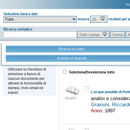
H
Seleziona banca dati
25
mostra
risultati per 
Ricerca semplice
Tutti i campi
Ricerca su indici
Archivio di Autorità
Tutto
+
Stampa - Email - Export
Utilizzare la checkbox di
Seleziona/Deseleziona tutto
selezione a fianco di
ciascun documento per
attivare le funzionalità di
stampa, invio email ed
L'acqua potabile di Pont
export.
analisi e consider
spoglio
Grassini, Riccar
Anno:
1897