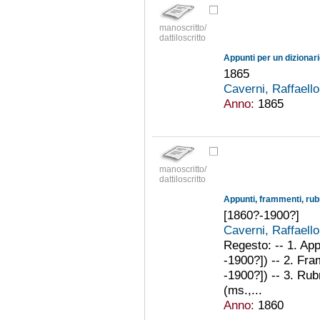
manoscritto/
dattiloscritto
Appunti per un dizionarie
1865
Caverni, Raffaell
Anno:
1865
manoscritto/
dattiloscritto
Appunti, frammenti, rub
[1860?-1900?]
Caverni, Raffaell
Regesto: -- 1. App
-1900?]) -- 2. Fra
-1900?]) -- 3. Rubr
(ms.,...
Anno:
1860