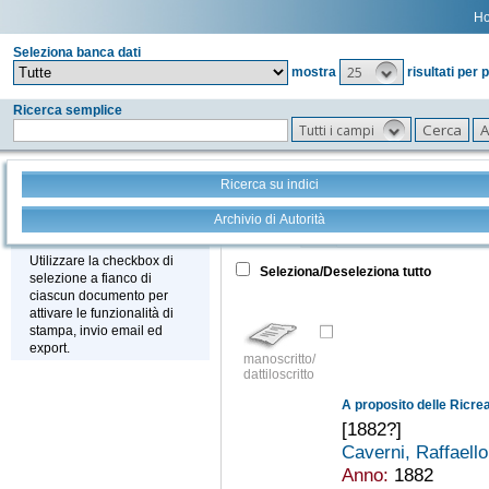
H
Seleziona banca dati
25
mostra
risultati per 
Ricerca semplice
Tutti i campi
Ricerca su indici
Archivio di Autorità
Tutto
+
Stampa - Email - Export
Utilizzare la checkbox di
Seleziona/Deseleziona tutto
selezione a fianco di
ciascun documento per
attivare le funzionalità di
stampa, invio email ed
export.
manoscritto/
dattiloscritto
A proposito delle Ricrea
[1882?]
Caverni, Raffaell
Anno:
1882