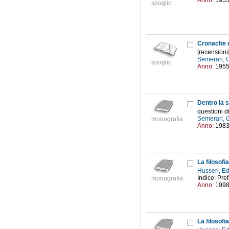
Anno:
195
spoglio
Cronache di
[recensioni
Semerari,
spoglio
Anno:
195
Dentro la s
questioni di
Semerari,
monografia
Anno:
198
La filosof
Husserl, 
Indice: Pre
monografia
Anno:
199
La filosof