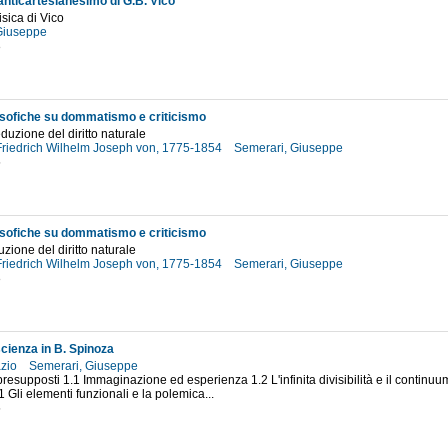
'anticartesianesimo di G.B. Vico
isica di Vico
 Giuseppe
8
losofiche su dommatismo e criticismo
uzione del diritto naturale
 Friedrich Wilhelm Joseph von, 1775-1854
Semerari, Giuseppe
5
losofiche su dommatismo e criticismo
ione del diritto naturale
 Friedrich Wilhelm Joseph von, 1775-1854
Semerari, Giuseppe
8
scienza in B. Spinoza
azio
Semerari, Giuseppe
 presupposti 1.1 Immaginazione ed esperienza 1.2 L'infinita divisibilità e il continuum
1 Gli elementi funzionali e la polemica...
5