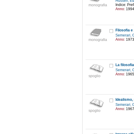
Husserl, 
Indice: Pre
monografia
Anno:
199
Filosofia e
Semerari,
Anno:
197
monografia
La filosofia
Semerari,
Anno:
196
spoglio
Idealismo, 
Semerari,
Anno:
196
spoglio