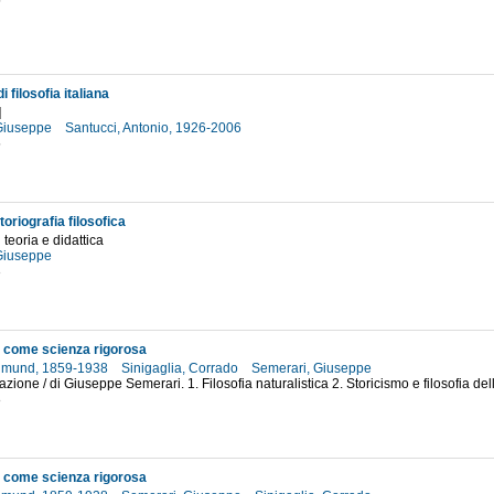
5
 filosofia italiana
]
 Giuseppe
Santucci, Antonio, 1926-2006
5
toriografia filosofica
 teoria e didattica
 Giuseppe
3
ia come scienza rigorosa
Edmund, 1859-1938
Sinigaglia, Corrado
Semerari, Giuseppe
fazione / di Giuseppe Semerari. 1. Filosofia naturalistica 2. Storicismo e filosofia 
8
ia come scienza rigorosa