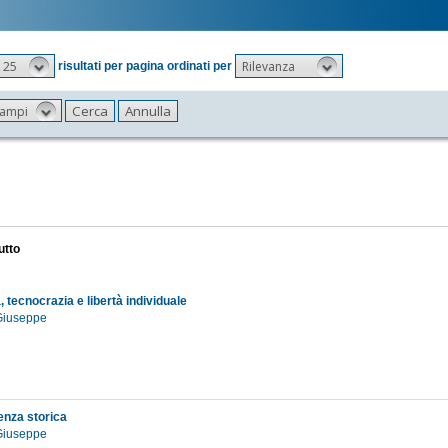
25
Rilevanza
risultati per pagina ordinati per
 campi
utto
 tecnocrazia e libertà individuale
 Giuseppe
7
nza storica
 Giuseppe