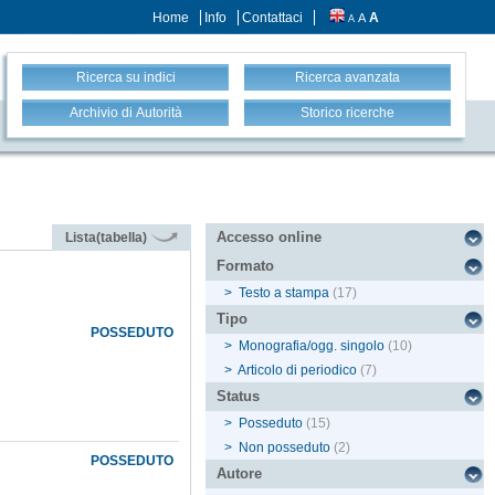
Home
Info
Contattaci
A
A
A
Ricerca su indici
Ricerca avanzata
Archivio di Autorità
Storico ricerche
Accesso online
Lista(tabella)
Formato
>
Testo a stampa
(17)
Tipo
POSSEDUTO
>
Monografia/ogg. singolo
(10)
>
Articolo di periodico
(7)
Status
>
Posseduto
(15)
>
Non posseduto
(2)
POSSEDUTO
Autore