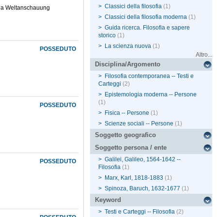
>
Classici della filosofia
(1)
della Weltanschauung
>
Classici della filosofia moderna
(1)
>
Guida ricerca. Filosofia e sapere
storico
(1)
>
La scienza nuova
(1)
POSSEDUTO
Altro...
Disciplina/Argomento
>
Filosofia contemporanea -- Testi e
Carteggi
(2)
>
Epistemologia moderna -- Persone
(1)
POSSEDUTO
>
Fisica -- Persone
(1)
>
Scienze sociali -- Persone
(1)
Soggetto geografico
Soggetto persona / ente
>
Galilei, Galileo, 1564-1642 --
POSSEDUTO
Filosofia
(1)
>
Marx, Karl, 1818-1883
(1)
>
Spinoza, Baruch, 1632-1677
(1)
Keyword
>
Testi e Carteggi -- Filosofia
(2)