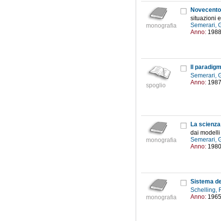
Novecento f
situazioni 
Semerari,
monografia
Anno:
198
Il paradig
Semerari,
Anno:
198
spoglio
La scienz
dai modelli 
Semerari,
monografia
Anno:
198
Sistema de
Schelling,
Anno:
196
monografia