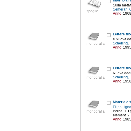
Intorno all
Sulla metaf
Semerari,
spoglio
Anno:
196
Lettere fi
e Nuova ded
Schelling,
monografia
Anno:
199
Lettere fi
Nuova deduz
Schelling,
monografia
Anno:
195
Materia e 
Filippi, Ign
Indice: 1. I
monografia
elementi 2.
Anno:
198