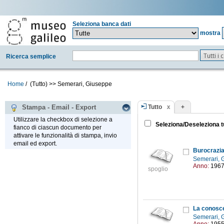
Seleziona banca dati
mostra
Tutti i
Ricerca semplice
Home
/
(Tutto)
>>
Semerari, Giuseppe
Tutto
+
Stampa - Email - Export
Utilizzare la checkbox di selezione a
Seleziona/Deseleziona t
fianco di ciascun documento per
attivare le funzionalità di stampa, invio
email ed export.
Burocrazia,
Semerari,
Anno:
196
spoglio
La conosce
Semerari,