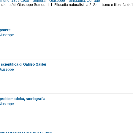
Edmund, 1859-1938
Semerari, Giuseppe
Sinigaglia, Corrado
fazione / di Giuseppe Semerari. 1. Filosofia naturalistica 2. Storicismo e filosofia 
4
 potere
 Giuseppe
3
 scientifica di Galileo Galilei
 Giuseppe
5
problematicità, storiografia
 Giuseppe
7