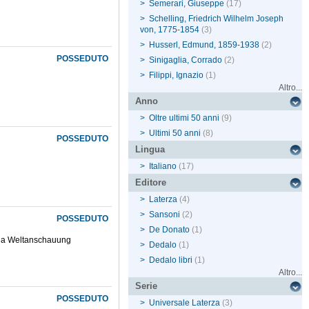
>
Semerari, Giuseppe
(17)
>
Schelling, Friedrich Wilhelm Joseph
von, 1775-1854
(3)
>
Husserl, Edmund, 1859-1938
(2)
POSSEDUTO
>
Sinigaglia, Corrado
(2)
>
Filippi, Ignazio
(1)
Altro...
Anno
>
Oltre ultimi 50 anni
(9)
>
Ultimi 50 anni
(8)
POSSEDUTO
Lingua
>
Italiano
(17)
Editore
>
Laterza
(4)
>
Sansoni
(2)
POSSEDUTO
>
De Donato
(1)
della Weltanschauung
>
Dedalo
(1)
>
Dedalo libri
(1)
Altro...
Serie
POSSEDUTO
>
Universale Laterza
(3)