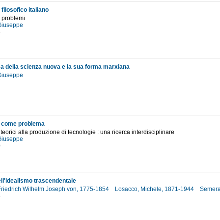
ilosofico italiano
e problemi
 Giuseppe
8
ma della scienza nuova e la sua forma marxiana
 Giuseppe
7
a come problema
teorici alla produzione di tecnologie : una ricerca interdisciplinare
 Giuseppe
0
ll'idealismo trascendentale
 Friedrich Wilhelm Joseph von, 1775-1854
Losacco, Michele, 1871-1944
Semera
5