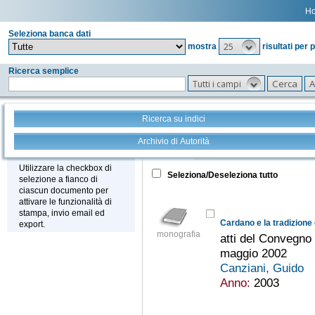
H
Seleziona banca dati
25
mostra
risultati per 
Ricerca semplice
Tutti i campi
Ricerca su indici
Archivio di Autorità
Tutto
+
Stampa - Email - Export
Utilizzare la checkbox di
Seleziona/Deseleziona tutto
selezione a fianco di
ciascun documento per
attivare le funzionalità di
stampa, invio email ed
Cardano e la tradizione 
export.
monografia
atti del Convegno 
maggio 2002
Canziani, Guido
Anno:
2003