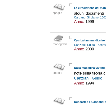
La circolazione dei man
alcuni documenti
spoglio
Cardano, Girolamo, 15
Anno:
1999
Cymbalum mundi, sive 
monografia
Canziani, Guido
Schröd
Anno:
2000
Dalla macchina vivente
note sulla teoria 
spoglio
Canziani, Guido
Anno:
1994